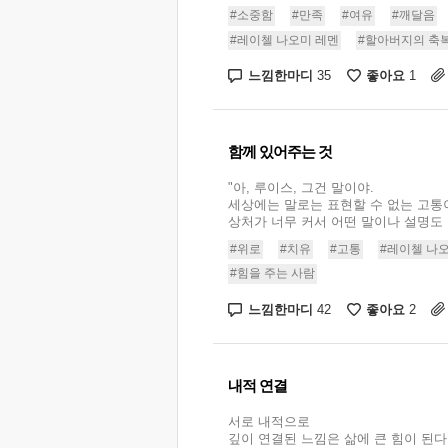
#소중함
#만족
#여유
#깨달음
#레이첼 나오미 레멘
#할아버지의 축
느낌한마디
좋아요
35
1
함께 있어주는 것
"아, 루이스, 그건 말이야.
세상에는 말로는 표현할 수 없는 고통
상처가 너무 커서 어떤 말이나 설명도 아
#위로
#치유
#고통
#레이첼 나
#힘을 주는 사람
느낌한마디
좋아요
42
2
내적 연결
서로 내적으로
깊이 연결된 느낌은 삶에 큰 힘이 된다