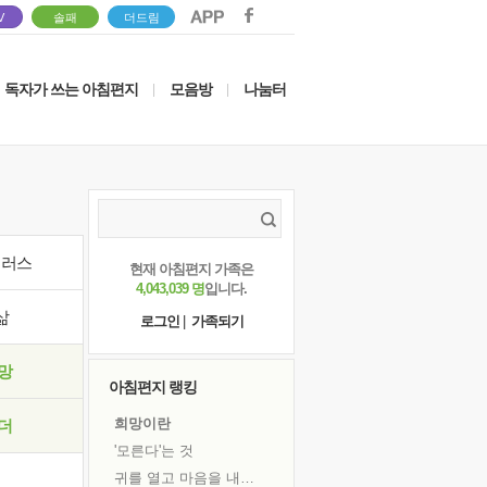
V
솔패
더드림
독자가 쓰는 아침편지
모음방
나눔터
|
|
이러스
현재 아침편지 가족은
4,043,039 명
입니다.
삶
로그인
|
가족되기
망
아침편지 랭킹
희망이란
더
'모른다'는 것
귀를 열고 마음을 내어주고