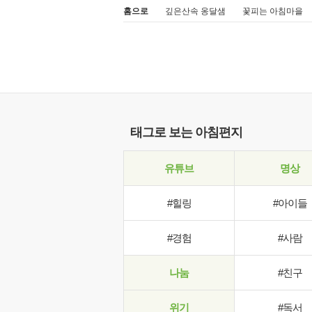
홈으로
깊은산속 옹달샘
꽃피는 아침마을
태그로 보는 아침편지
유튜브
명상
#힐링
#아이들
#경험
#사람
나눔
#친구
위기
#독서