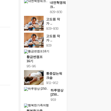
내면혁명워
크..
8/29~8/30
고도원 작
가 ..
8/29~8/30
고도원 작
가 ..
8/29
황금변캠프
16기
9/5~9/6
통증잡는워
크숍
9/11~9/12
하루명상
[250..
9/19
행복한가족