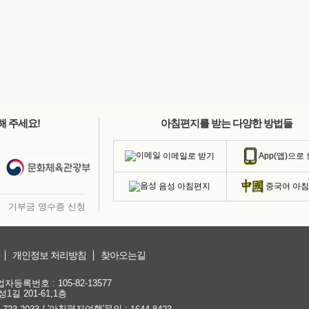
해 주세요!
아침편지를 받는 다양한 방법들
이메일로 받기
App(앱)으로
음성 아침편지
중국어 아
기부금 영수증 신청
개인정보 처리방침
찾아오는길
등록번호 : 105-82-13577
1길 201-61,1층
/ '아침편지여행'문의 :