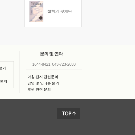
철학의 뒷계단
문의 및 연락
,
1644-8421
043-723-2033
 보기
아침 편지 관련문의
침편지
강연 및 인터뷰 문의
후원 관련 문의