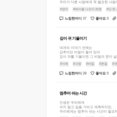
우리가 다른 사람에게 꼭 필요한 사람이라
#장미
#레이첼 나오미 레멘
#단 한
느낌한마디
좋아요
37
0
깊이 귀 기울이기
대개의 이야기 안에는
감추어진 비밀이 들어 있어
깊이 귀를 기울이면 그 비밀의 문이 살며
#이해
#사랑
#비밀
#본질
#
느낌한마디
좋아요
29
0
멈추어 쉬는 시간
인생은 우리에게
쉬지 말고 길을 가라고 재촉하지만,
우리에게는 멈추어 쉬는 시간이 필요하다.