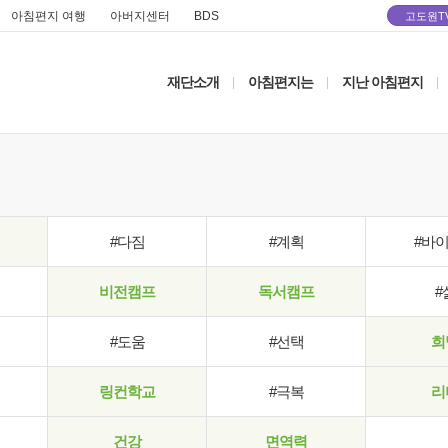
아침편지 여행
아버지센터
BDS
고도원T
재단소개
아침편지는
지난 아침편지
|
|
|
#다짐
#계획
#바
비전캠프
독서캠프
#
#도움
#선택
희
링컨학교
#극복
리
건강
면역력