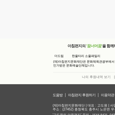
아침편지의
'꿈너머꿈'
을 함께
더드림
한울타리 소울패밀리
(재)아침편지문화재단은 문화체육관광부에서
인가받은 문화예술단체입니다.
나의 후원내역 보기
|
도움방
아침편지 후원하기
이용약관
(재)아침편지문화재단 | 대표 : 고도원 | 사업자
주소 : (27452) 충청북도 충주시 노은면 우성
'고도원의 아침편지' 문의 :
,