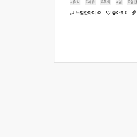
#휴식
#여유
#후회
#쉼
#충
느낌한마디
좋아요
43
0