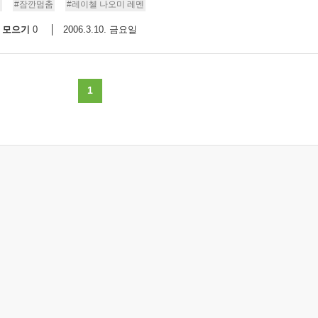
전
#잠깐멈춤
#레이첼 나오미 레멘
모으기
2006.3.10. 금요일
0
1