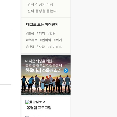
영적 성장의 여정
신의 음성을 듣는다
흙이 된 몸으로 출근하는 여자
극과 극의 양 끝단
태그로 보는 아침편지
내가 '나다움'을 찾는 길
#도움
#리더
#힐링
피해 갈 수 없는 사건들
#유튜브
#면역력
#위기
처음 손을 잡았던 날
#선택
#사람
#바이러스
꿈이 실제가 되는 것
#링컨학교
#극복
'말 타는 법'을 먼저
#비전캠프
#희망
#명상
더 나은 세상을 위한
졸업식 사진을 보며
몸·마음·영혼의 힐링공동체
#경험
#아이들
#다짐
극심한 변비, 어깨결림, 수면 장애
한울타리 소울패밀리
#삶
#독서캠프
#독서
아픈 아버지를 위한 공간 설계
#친구
#계획
#건강
슬럼프
#나눔
보고 싶은 어머니
유년 시절의 부산 영도 바다
못된 꼰대들
옹달샘 프로그램
너무 황홀한 꽃들이여!