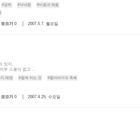
#공허
#넉넉함
#비움과 채움
복
모으기
2007.5.7. 월요일
0
이 있지.
무 소용이 없고 ...
오미 레멘
#함께 하는 것
#할아버지의 축복
모으기
2007.4.25. 수요일
0
.