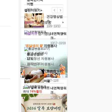
여행
9/24~9/26
캘린더보기+
건강명상법
스..
힐링허그
사감포옹
>
10/9~10/10
예술치유
걷기명상
>
내면혁명워
크..
10/17~10/18
'옹달샘의 꽃'
자원봉사
· 청년 자원봉사
황금변캠프
· 금빛청년 자원봉사
17기
10/30~10/31
· 음식연구 자원봉사
통증잡는워
크숍
11/7~11/8
2026 말복 보양대전
내면혁명워
최대
74%할인
크..
12/12~12/13