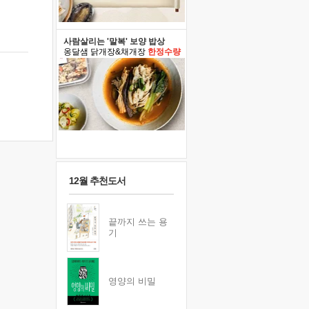
사람살리는 '말복' 보양 밥상
옹달샘 닭개장&채개장
한정수량
12월 추천도서
끝까지 쓰는 용
기
영양의 비밀