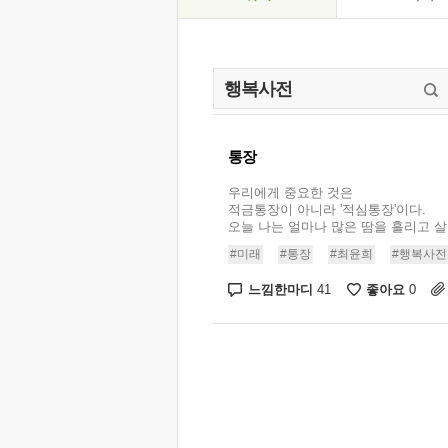
통장
우리에게 중요한 것은
적금통장이 아니라 '적심통장'이다.
오늘 나는 얼마나 많은 땀을 흘리고 살았
#미래
#통장
#최윤희
#행복사전
느낌한마디
좋아요
41
0