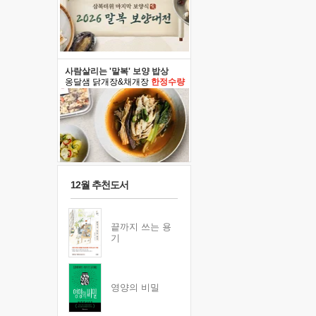
사람살리는 '말복' 보양 밥상
옹달샘 닭개장&채개장
한정수량
12월 추천도서
끝까지 쓰는 용
기
영양의 비밀