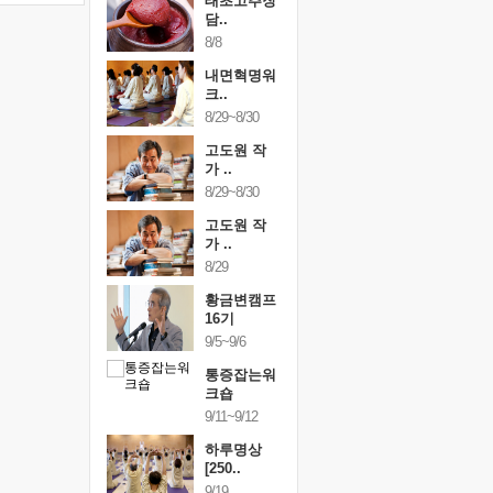
행복한가족
태초고추장
행복한가
여행
담..
여행
24~9/26
8/8
9/24~9/26
건강명상법
내면혁명워
건강명상
..
크..
스..
/9~10/10
8/29~8/30
10/9~10/10
내면혁명워
고도원 작
내면혁명
..
가 ..
크..
/17~10/18
8/29~8/30
10/17~10/18
황금변캠프
고도원 작
황금변캠
7기
가 ..
17기
/30~10/31
8/29
10/30~10/31
통증잡는워
황금변캠프
통증잡는
크숍
16기
크숍
/7~11/8
9/5~9/6
11/7~11/8
내면혁명워
통증잡는워
내면혁명
..
크숍
크..
/12~12/13
9/11~9/12
12/12~12/13
하루명상
[250..
9/19