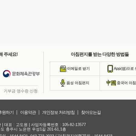
해 주세요!
아침편지를 받는 다양한 방법들
이메일로 받기
App(앱)으로
음성 아침편지
중국어 아
기부금 영수증 신청
후원하기
이용약관
개인정보 처리방침
찾아오는길
대표 : 고도원 | 사업자등록번호 : 105-82-13577
청북도 충주시 노은면 우성1길 201-61,1층
문의 :
,
/ '아침편지여행'문의 :