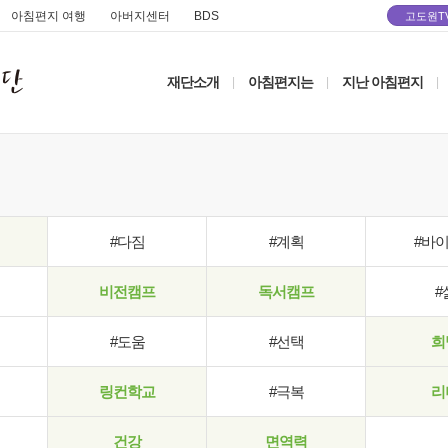
아침편지 여행
아버지센터
BDS
고도원T
재단소개
아침편지는
지난 아침편지
|
|
|
#다짐
#계획
#바
비전캠프
독서캠프
#
#도움
#선택
희
링컨학교
#극복
리
건강
면역력