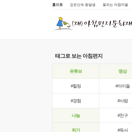
홈으로
깊은산속 옹달샘
꽃피는 아침마을
태그로 보는 아침편지
유튜브
명상
#힐링
#아이들
#경험
#사람
나눔
#친구
위기
#독서