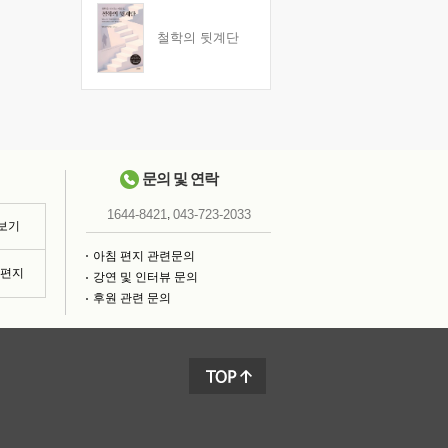
철학의 뒷계단
문의 및 연락
,
1644-8421
043-723-2033
 보기
아침 편지 관련문의
침편지
강연 및 인터뷰 문의
후원 관련 문의