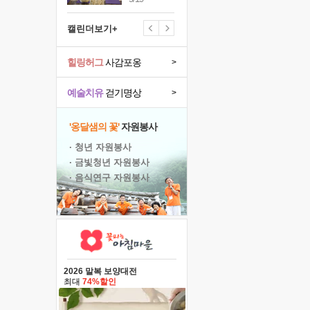
캘린더보기+
힐링허그
사감포옹
>
예술치유
걷기명상
>
'옹달샘의 꽃'
자원봉사
· 청년 자원봉사
· 금빛청년 자원봉사
· 음식연구 자원봉사
2026 말복 보양대전
최대
74%할인