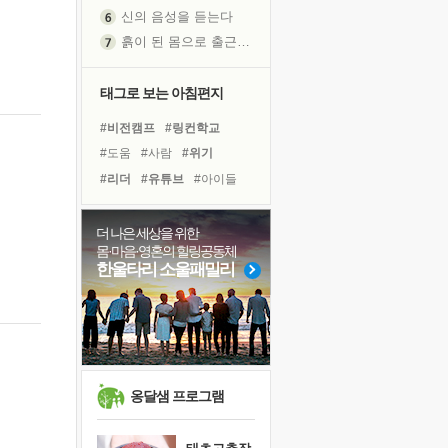
신의 음성을 듣는다
흙이 된 몸으로 출근하는 여자
극과 극의 양 끝단
내가 '나다움'을 찾는 길
태그로 보는 아침편지
피해 갈 수 없는 사건들
#비전캠프
#링컨학교
처음 손을 잡았던 날
#도움
#사람
#위기
꿈이 실제가 되는 것
#리더
#유튜브
#아이들
'말 타는 법'을 먼저
#나눔
#극복
#면역력
졸업식 사진을 보며
#힐링
#경험
#명상
더 나은 세상을 위한
아픈 아버지를 위한 공간 설계
몸·마음·영혼의 힐링공동체
#독서캠프
#희망
#삶
극심한 변비, 어깨결림, 수면 장애
한울타리 소울패밀리
#바이러스
#독서
#다짐
보고 싶은 어머니
#선택
#계획
#건강
유년 시절의 부산 영도 바다
#친구
못된 꼰대들
거울 속의 나
희망이란
옹달샘 프로그램
'모른다'는 것