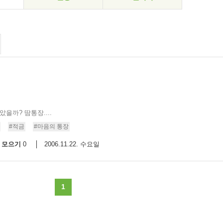
을까? 땀통장....
#적금
#마음의 통장
모으기
2006.11.22. 수요일
0
1