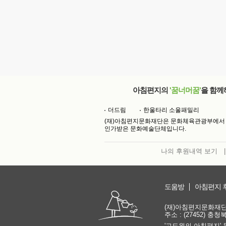
아침편지의
'꿈너머꿈'
을 함께
더드림
한울타리 소울패밀리
(재)아침편지문화재단은 문화체육관광부에서
인가받은 문화예술단체입니다.
나의 후원내역 보기
|
도움방
아침편지 
(재)아침편지문화재단 | 
주소 : (27452) 충
'고도원의 아침편지' 