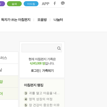
V
솔패
더드림
독자가 쓰는 아침편지
모음방
나눔터
|
|
이러스
현재 아침편지 가족은
4,043,008 명
입니다.
삶
로그인
|
가족되기
망
아침편지 랭킹
귀를 열고 마음을 내어주고
더
영적 성장의 여정
장 건강이 중요한 이유