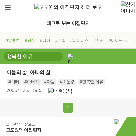
태그로 보는 아침편지
#유튜브
#명상
#다짐
#계획
#바이러스
#힐링
#아이들
#비전캠프
#독서캠프
#삶
#경험
#사람
#도움
#선택
#희망
#나눔
#친구
#링컨학교
#극복
#리더
#위기
아들의 삶, 아빠의 삶
#독서
#건강
#면역력
#아빠
#아버지
#아들
#조운강
#행복한 이유
2005.11.25. 금요일
1
모바일 앱 다운로드
고도원의 아침편지