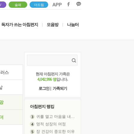
V
솔패
더드림
독자가 쓰는 아침편지
모음방
나눔터
|
|
이러스
현재 아침편지 가족은
4,042,996 명
입니다.
삶
로그인
|
가족되기
망
아침편지 랭킹
귀를 열고 마음을 내어주고
더
영적 성장의 여정
장 건강이 중요한 이유