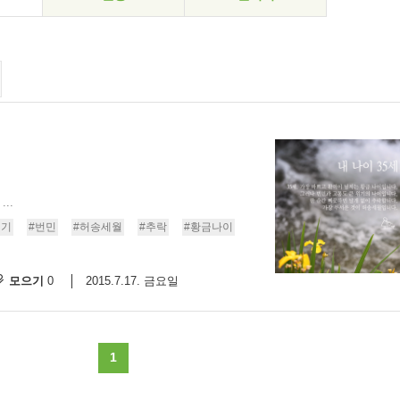
..
위기
#번민
#허송세월
#추락
#황금나이
모으기
2015.7.17. 금요일
0
1