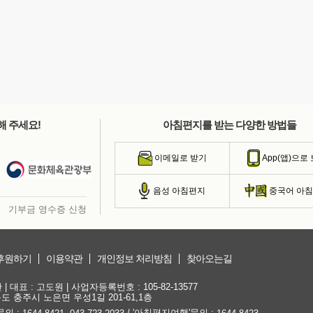
해 주세요!
아침편지를 받는 다양한 방법들
이메일로 받기
App(앱)으로
음성 아침편지
중국어 아
기부금 영수증 신청
후원하기
이용약관
개인정보 처리방침
찾아오는길
대표 : 고도원 | 사업자등록번호 : 105-82-13577
청북도 충주시 노은면 우성1길 201-61,1층
문의 :
,
/ '아침편지여행'문의 :