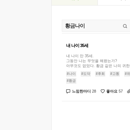
내 나이 35세
내 나이 만 35세.
그동안 나는 무엇을 해왔는가?
아무것도 없었다. 황금 같은 나의 귀한 .
#나이
#도약
#후회
#고통
#
#황금
느낌한마디
좋아요
28
57