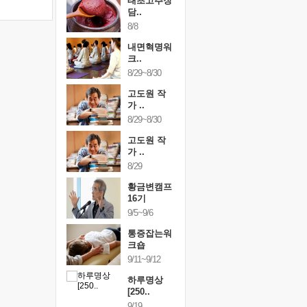
행복한가족
태초고추장
행복한가
여행
담..
여행
24~9/26
8/8
9/24~9/26
건강명상법
내면혁명워
건강명상
..
크..
스..
/9~10/10
8/29~8/30
10/9~10/10
내면혁명워
고도원 작
내면혁명
..
가 ..
크..
/17~10/18
8/29~8/30
10/17~10/18
황금변캠프
고도원 작
황금변캠
7기
가 ..
17기
/30~10/31
8/29
10/30~10/31
통증잡는워
황금변캠프
통증잡는
크숍
16기
크숍
/7~11/8
9/5~9/6
11/7~11/8
내면혁명워
통증잡는워
내면혁명
..
크숍
크..
/12~12/13
9/11~9/12
12/12~12/13
하루명상
[250..
9/19