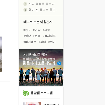
신의 음성을 듣는다
흙이 된 몸으로 출근하는 여자
극과 극의 양 끝단
내가 '나다움'을 찾는 길
태그로 보는 아침편지
피해 갈 수 없는 사건들
#친구
#건강
#사람
처음 손을 잡았던 날
#명상
#선택
#독서캠프
꿈이 실제가 되는 것
#비전캠프
#리더
#위기
'말 타는 법'을 먼저
#도움
#바이러스
#힐링
졸업식 사진을 보며
#나눔
#희망
#극복
더 나은 세상을 위한
아픈 아버지를 위한 공간 설계
몸·마음·영혼의 힐링공동체
#계획
#유튜브
#삶
극심한 변비, 어깨결림, 수면 장애
한울타리 소울패밀리
#다짐
#링컨학교
보고 싶은 어머니
#아이들
#독서
#면역력
유년 시절의 부산 영도 바다
#경험
못된 꼰대들
거울 속의 나
희망이란
옹달샘 프로그램
'모른다'는 것