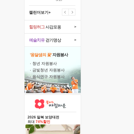
캘린더보기+
힐링허그
사감포옹
>
예술치유
걷기명상
>
'옹달샘의 꽃'
자원봉사
· 청년 자원봉사
· 금빛청년 자원봉사
· 음식연구 자원봉사
2026 말복 보양대전
최대
74%할인