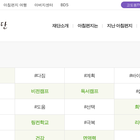
아침편지 여행
아버지센터
BDS
고도원T
재단소개
아침편지는
지난 아침편지
|
|
|
#다짐
#계획
#바
비전캠프
독서캠프
#
#도움
#선택
희
링컨학교
#극복
리
건강
면역력