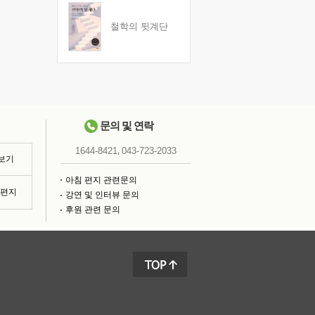
철학의 뒷계단
문의 및 연락
,
1644-8421
043-723-2033
 보기
아침 편지 관련문의
침편지
강연 및 인터뷰 문의
후원 관련 문의