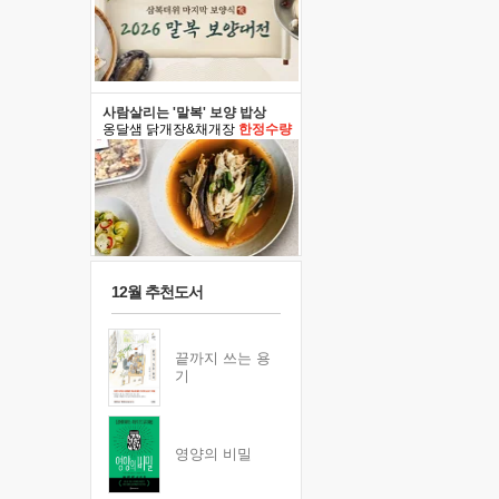
사람살리는 '말복' 보양 밥상
옹달샘 닭개장&채개장
한정수량
12월 추천도서
끝까지 쓰는 용
기
영양의 비밀