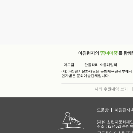
아침편지의
'꿈너머꿈'
을 함께
더드림
한울타리 소울패밀리
(재)아침편지문화재단은 문화체육관광부에서
인가받은 문화예술단체입니다.
나의 후원내역 보기
|
도움방
아침편지 
(재)아침편지문화재단 | 
주소 : (27452) 충
'고도원의 아침편지' 