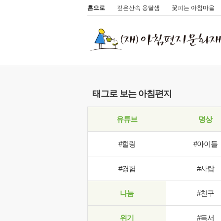
홈으로
깊은산속 옹달샘
꽃피는 아침마을
태그로 보는 아침편지
유튜브
명상
#힐링
#아이들
#경험
#사람
나눔
#친구
위기
#독서