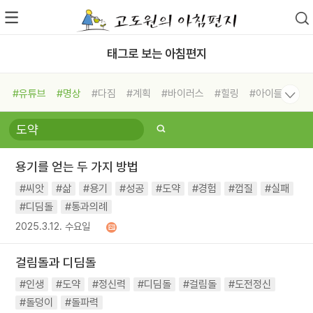
태그로 보는 아침편지
#유튜브
#명상
#다짐
#계획
#바이러스
#힐링
#아이들
#비전캠프
#독서캠프
#삶
#경험
#사람
#도움
#선택
#희망
#나눔
#친구
#링컨학교
#극복
#리더
#위기
용기를 얻는 두 가지 방법
#독서
#건강
#면역력
#씨앗
#삶
#용기
#성공
#도약
#경험
#껍질
#실패
#디딤돌
#통과의례
2025.3.12. 수요일
걸림돌과 디딤돌
#인생
#도약
#정신력
#디딤돌
#걸림돌
#도전정신
#돌덩이
#돌파력