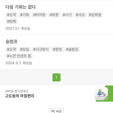
다음 기회는 없다
#도약
#기회
#타이밍
#버릇
#시기
#낙오
#김희중
#침체
2007.3.1. 목요일
슬럼프
#도약
#상실
#사고방식
#정력
#슬럼프
#노먼 빈센트 필
2004.9.7. 화요일
1
모바일 앱 다운로드
고도원의 아침편지
PC 버전