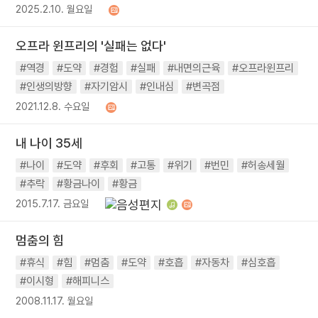
2025.2.10. 월요일
오프라 윈프리의 '실패는 없다'
#역경
#도약
#경험
#실패
#내면의근육
#오프라윈프리
#인생의방향
#자기암시
#인내심
#변곡점
2021.12.8. 수요일
내 나이 35세
#나이
#도약
#후회
#고통
#위기
#번민
#허송세월
#추락
#황금나이
#황금
2015.7.17. 금요일
멈춤의 힘
#휴식
#힘
#멈춤
#도약
#호흡
#자동차
#심호흡
#이시형
#해피니스
2008.11.17. 월요일