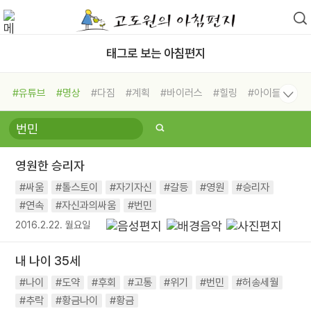
태그로 보는 아침편지
#유튜브
#명상
#다짐
#계획
#바이러스
#힐링
#아이들
#비전캠프
#독서캠프
#삶
#경험
#사람
#도움
#선택
#희망
#나눔
#친구
#링컨학교
#극복
#리더
#위기
영원한 승리자
#독서
#건강
#면역력
#싸움
#톨스토이
#자기자신
#갈등
#영원
#승리자
#연속
#자신과의싸움
#번민
2016.2.22. 월요일
내 나이 35세
#나이
#도약
#후회
#고통
#위기
#번민
#허송세월
#추락
#황금나이
#황금