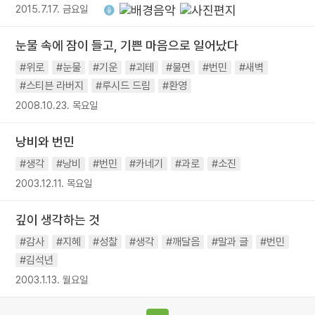
2015.7.17. 금요일
눈물 속에 잠이 들고, 기쁜 마음으로 일어났다
#위로
#눈물
#기운
#괴테
#불면
#번민
#새벽
#스티븐 라버지
#루시드 드림
#환영
2008.10.23. 목요일
낭비와 번민
#생각
#낭비
#번민
#카네기
#과로
#소진
2003.12.11. 목요일
깊이 생각하는 것
#감사
#지혜
#성찰
#생각
#깨달음
#말과 글
#번민
#김석년
2003.1.13. 월요일