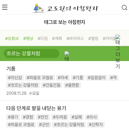
태그로 보는 아침편지
#유튜브
#명상
#다짐
#계획
#바이러스
#힐링
#아이들
#비전캠프
#독서캠프
#삶
#경험
#사람
#도움
#선택
#희망
#나눔
#친구
#링컨학교
#극복
#리더
#위기
기품
#독서
#건강
#면역력
#자신감
#파울로 코엘료
#자세
#기품
#걸음걸이
#격
#흐르는 강물처럼
#건들건들
#불편함
2008.11.26. 수요일
다음 단계로 발을 내딛는 용기
#용기
#경험
#전진
#두려움
#실패
#의사
#파울로 코엘료
#군인
#흐르는 강물처럼
#신학자