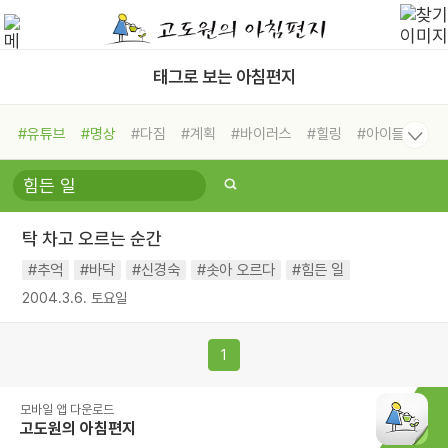
태그로 보는 아침편지
#유튜브
#명상
#다짐
#계획
#바이러스
#힐링
#아이들
#비전캠프
#독서캠프
#삶
#경험
#사람
#도움
#선택
#희망
#나눔
#친구
#링컨학교
#극복
#리더
#위기
탁 차고 오르는 순간
#독서
#건강
#면역력
#추억
#바닥
#신경숙
#솟아 오르다
#힘든 일
2004.3.6. 토요일
1
모바일 앱 다운로드
고도원의 아침편지