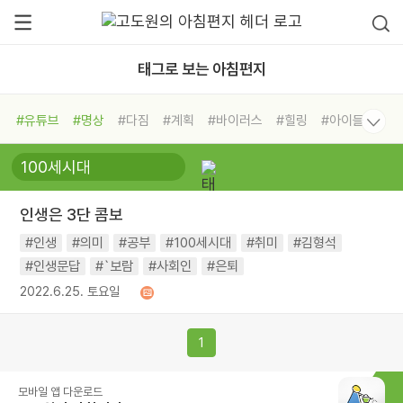
태그로 보는 아침편지
#유튜브
#명상
#다짐
#계획
#바이러스
#힐링
#아이들
#비전캠프
#독서캠프
#삶
#경험
#사람
#도움
#선택
#희망
#나눔
#친구
#링컨학교
#극복
#리더
#위기
인생은 3단 콤보
#독서
#건강
#면역력
#인생
#의미
#공부
#100세시대
#취미
#김형석
#인생문답
#`보람
#사회인
#은퇴
2022.6.25. 토요일
1
모바일 앱 다운로드