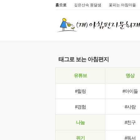
홈으로
깊은산속 옹달샘
꽃피는 아침마을
태그로 보는 아침편지
유튜브
명상
#힐링
#아이들
#경험
#사람
나눔
#친구
위기
#독서