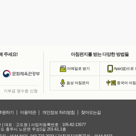
해 주세요!
아침편지를 받는 다양한 방법들
이메일로 받기
App(앱)으로
음성 아침편지
중국어 아
기부금 영수증 신청
후원하기
이용약관
개인정보 처리방침
찾아오는길
대표 : 고도원 | 사업자등록번호 : 105-82-13577
청북도 충주시 노은면 우성1길 201-61,1층
문의 :
,
/ '아침편지여행'문의 :