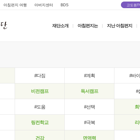
아침편지 여행
아버지센터
BDS
고도원T
재단소개
아침편지는
지난 아침편지
|
|
|
#다짐
#계획
#바
비전캠프
독서캠프
#
#도움
#선택
희
링컨학교
#극복
리
건강
면역력