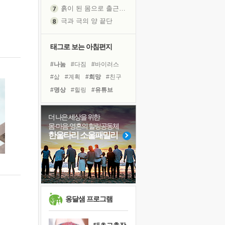
흙이 된 몸으로 출근하는 여자
극과 극의 양 끝단
내가 '나다움'을 찾는 길
피해 갈 수 없는 사건들
태그로 보는 아침편지
처음 손을 잡았던 날
#나눔
#다짐
#바이러스
꿈이 실제가 되는 것
#삶
#계획
#희망
#친구
'말 타는 법'을 먼저
#명상
#힐링
#유튜브
졸업식 사진을 보며
#도움
#독서
#위기
아픈 아버지를 위한 공간 설계
#극복
#면역력
더 나은 세상을 위한
극심한 변비, 어깨결림, 수면 장애
몸·마음·영혼의 힐링공동체
#링컨학교
#사람
보고 싶은 어머니
한울타리 소울패밀리
#아이들
#독서캠프
유년 시절의 부산 영도 바다
#리더
#비전캠프
#선택
못된 꼰대들
#건강
#경험
거울 속의 나
희망이란
'모른다'는 것
옹달샘 프로그램
귀를 열고 마음을 내어주고