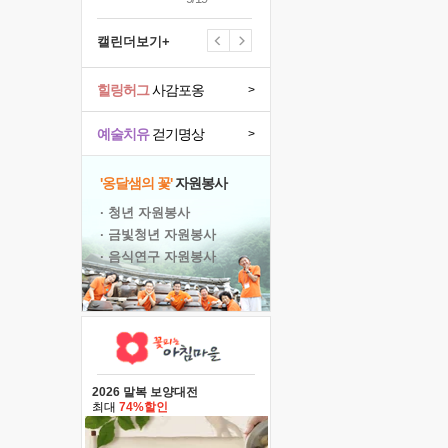
캘린더보기+
힐링허그
사감포옹
>
예술치유
걷기명상
>
'옹달샘의 꽃'
자원봉사
· 청년 자원봉사
· 금빛청년 자원봉사
· 음식연구 자원봉사
2026 말복 보양대전
최대
74%할인