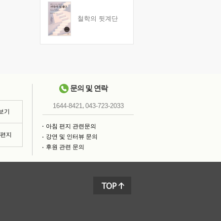
철학의 뒷계단
문의 및 연락
,
1644-8421
043-723-2033
 보기
아침 편지 관련문의
침편지
강연 및 인터뷰 문의
후원 관련 문의