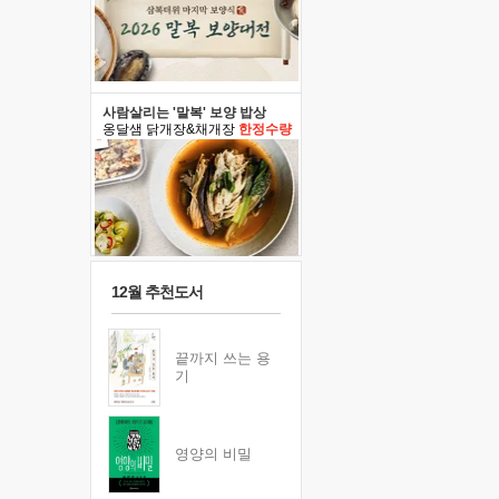
사람살리는 '말복' 보양 밥상
옹달샘 닭개장&채개장
한정수량
12월 추천도서
끝까지 쓰는 용
기
영양의 비밀