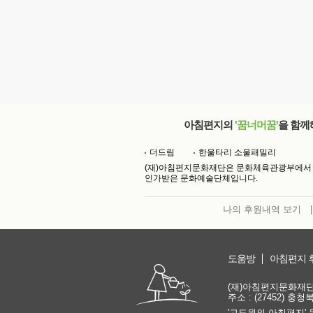
아침편지의
'꿈너머꿈'
을 함께
더드림
한울타리 소울패밀리
(재)아침편지문화재단은 문화체육관광부에서
인가받은 문화예술단체입니다.
나의 후원내역 보기
|
도움방
아침편지 
(재)아침편지문화재단 | 
주소 : (27452) 충
'고도원의 아침편지' 