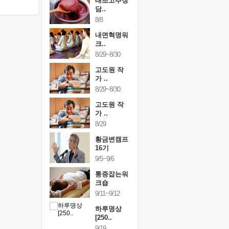
행복한가족
태초고추장
행복한가
여행
담..
여행
24~9/26
8/8
9/24~9/26
건강명상법
내면혁명워
건강명상
..
크..
스..
/9~10/10
8/29~8/30
10/9~10/10
내면혁명워
고도원 작
내면혁명
..
가 ..
크..
/17~10/18
8/29~8/30
10/17~10/18
황금변캠프
고도원 작
황금변캠
7기
가 ..
17기
/30~10/31
8/29
10/30~10/31
통증잡는워
황금변캠프
통증잡는
크숍
16기
크숍
/7~11/8
9/5~9/6
11/7~11/8
내면혁명워
통증잡는워
내면혁명
..
크숍
크..
/12~12/13
9/11~9/12
12/12~12/13
하루명상
[250..
9/19