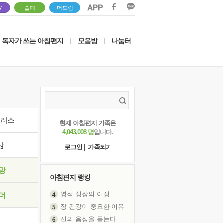
V
솔패
더드림
독자가 쓰는 아침편지
모음방
나눔터
|
|
이러스
현재 아침편지 가족은
4,043,008 명
입니다.
삶
로그인
|
가족되기
망
아침편지 랭킹
영적 성장의 여정
더
장 건강이 중요한 이유
신의 음성을 듣는다