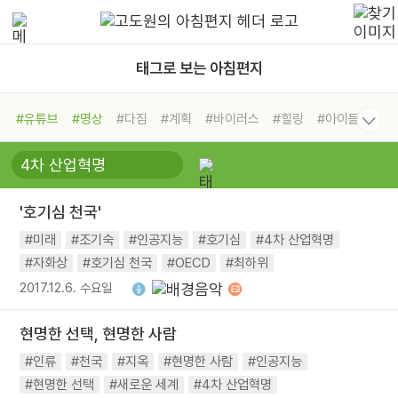
태그로 보는 아침편지
#유튜브
#명상
#다짐
#계획
#바이러스
#힐링
#아이들
#비전캠프
#독서캠프
#삶
#경험
#사람
#도움
#선택
#희망
#나눔
#친구
#링컨학교
#극복
#리더
#위기
'호기심 천국'
#독서
#건강
#면역력
#미래
#조기숙
#인공지능
#호기심
#4차 산업혁명
#자화상
#호기심 천국
#OECD
#최하위
2017.12.6. 수요일
현명한 선택, 현명한 사람
#인류
#천국
#지옥
#현명한 사람
#인공지능
#현명한 선택
#새로운 세계
#4차 산업혁명