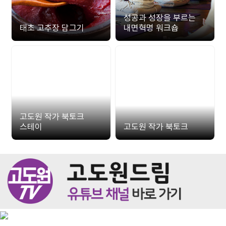
성공과 성장을 부르는
태초 고추장 담그기
내면혁명 워크숍
고도원 작가 북토크
스테이
고도원 작가 북토크