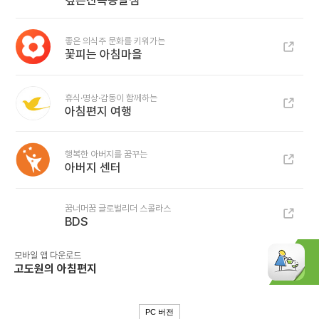
깊은산속옹달샘
좋은 의식주 문화를 키워가는
꽃피는 아침마을
휴식·명상·감동이 함께하는
아침편지 여행
행복한 아버지를 꿈꾸는
아버지 센터
꿈너머꿈 글로벌리더 스콜라스
BDS
모바일 앱 다운로드
고도원의 아침편지
PC 버전