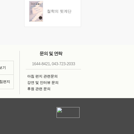
철학의 뒷계단
문의 및 연락
,
1644-8421
043-723-2033
 보기
아침 편지 관련문의
아침편지
강연 및 인터뷰 문의
후원 관련 문의