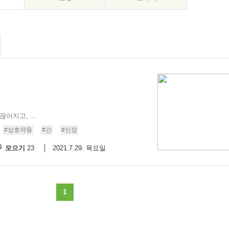
어지고, ...
#상호작용
#간
#신장
모으기
2021.7.29. 목요일
23
1