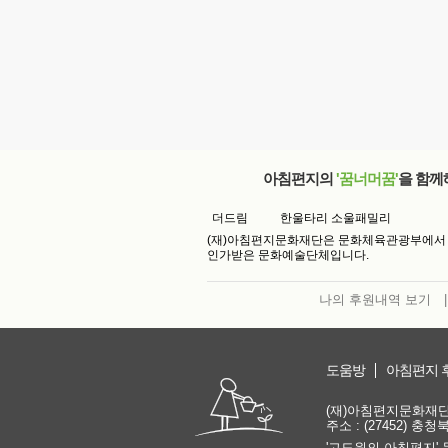
아침편지의
'꿈너머꿈'
을 함께
더드림
한울타리 소울패밀리
(재)아침편지문화재단은 문화체육관광부에서
인가받은 문화예술단체입니다.
나의 후원내역 보기
|
도움방
아침편지 
(재)아침편지문화재단 | 
주소 : (27452) 충
'고도원의 아침편지' 