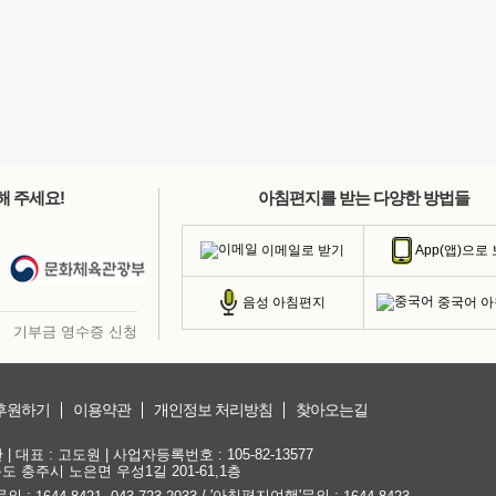
해 주세요!
아침편지를 받는 다양한 방법들
이메일로 받기
App(앱)으로
중국어 
음성 아침편지
기부금 영수증 신청
후원하기
이용약관
개인정보 처리방침
찾아오는길
대표 : 고도원 | 사업자등록번호 : 105-82-13577
청북도 충주시 노은면 우성1길 201-61,1층
문의 :
,
/ '아침편지여행'문의 :