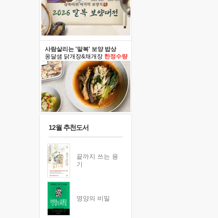
사람살리는 '말복' 보양 밥상
옹달샘 닭개장&채개장
한정수량
12월 추천도서
끝까지 쓰는 용
기
영양의 비밀