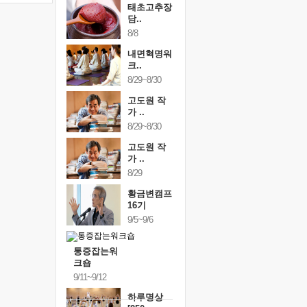
태초고추장
담..
8/8
내면혁명워
크..
8/29~8/30
고도원 작
가 ..
8/29~8/30
고도원 작
가 ..
8/29
황금변캠프
16기
9/5~9/6
통증잡는워
크숍
9/11~9/12
하루명상