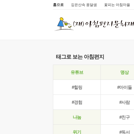
홈으로
깊은산속 옹달샘
꽃피는 아침마을
태그로 보는 아침편지
유튜브
명상
#힐링
#아이들
#경험
#사람
나눔
#친구
위기
#독서