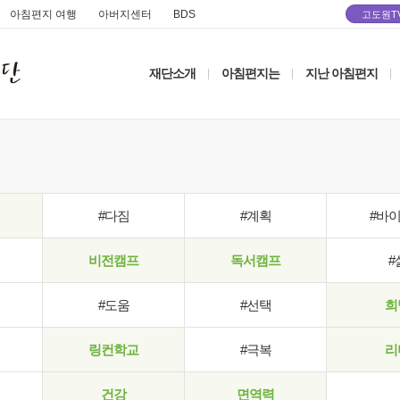
아침편지 여행
아버지센터
BDS
고도원T
재단소개
아침편지는
지난 아침편지
|
|
|
#다짐
#계획
#바
비전캠프
독서캠프
#
#도움
#선택
희
링컨학교
#극복
리
건강
면역력