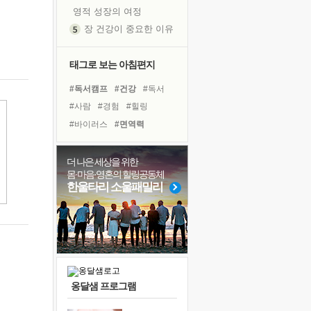
영적 성장의 여정
장 건강이 중요한 이유
신의 음성을 듣는다
흙이 된 몸으로 출근하는 여자
태그로 보는 아침편지
극과 극의 양 끝단
#독서캠프
#건강
#독서
내가 '나다움'을 찾는 길
#사람
#경험
#힐링
피해 갈 수 없는 사건들
#바이러스
#면역력
처음 손을 잡았던 날
#다짐
#아이들
#희망
꿈이 실제가 되는 것
#나눔
#리더
#명상
더 나은 세상을 위한
'말 타는 법'을 먼저
몸·마음·영혼의 힐링공동체
#선택
#위기
#친구
졸업식 사진을 보며
한울타리 소울패밀리
#도움
#극복
#삶
아픈 아버지를 위한 공간 설계
#비전캠프
#계획
극심한 변비, 어깨결림, 수면 장애
#유튜브
#링컨학교
보고 싶은 어머니
유년 시절의 부산 영도 바다
못된 꼰대들
옹달샘 프로그램
거울 속의 나