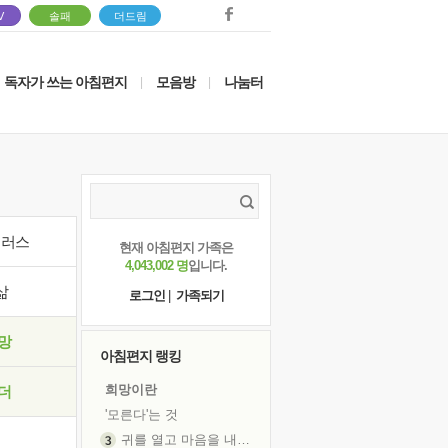
V
솔패
더드림
독자가 쓰는 아침편지
모음방
나눔터
|
|
이러스
현재 아침편지 가족은
4,043,002 명
입니다.
삶
로그인
|
가족되기
망
아침편지 랭킹
희망이란
더
'모른다'는 것
귀를 열고 마음을 내어주고