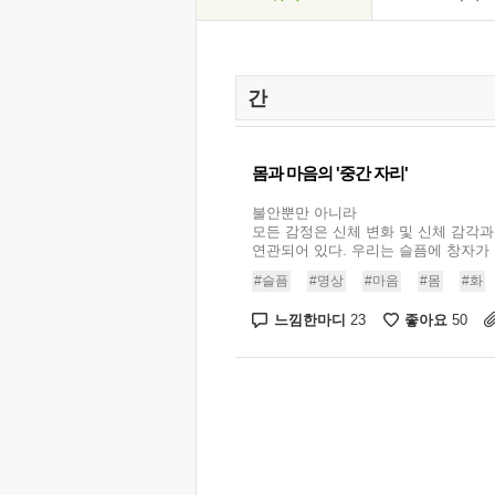
몸과 마음의 '중간 자리'
불안뿐만 아니라
모든 감정은 신체 변화 및 신체 감각과
연관되어 있다. 우리는 슬픔에 창자가 끊
#슬픔
#명상
#마음
#몸
#화
느낌한마디
좋아요
23
50