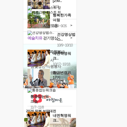
[250..
캘린더보기+
9/19
행복한가족
여행
힐링허그
사감포옹
>
9/24~9/26
건강명상법
예술치유
걷기명상
>
스..
10/9~10/10
'옹달샘의 꽃'
자원봉사
내면혁명워
크..
· 청년 자원봉사
10/17~10/18
· 금빛청년 자원봉사
· 음식연구 자원봉사
황금변캠프
17기
10/30~10/31
통증잡는워
크숍
11/7~11/8
2026 말복 보양대전
내면혁명워
최대
74%할인
크..
12/12~12/13