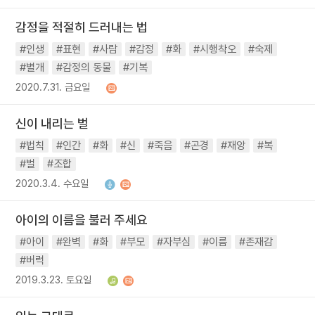
감정을 적절히 드러내는 법
#인생
#표현
#사람
#감정
#화
#시행착오
#숙제
#별개
#감정의 동물
#기복
2020.7.31. 금요일
신이 내리는 벌
#법칙
#인간
#화
#신
#죽음
#곤경
#재앙
#복
#벌
#조합
2020.3.4. 수요일
아이의 이름을 불러 주세요
#아이
#완벽
#화
#부모
#자부심
#이름
#존재감
#버럭
2019.3.23. 토요일