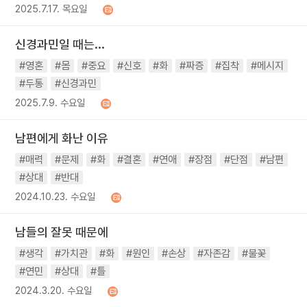
2025.7.17. 목요일
신경과민일 때는...
#영혼
#몸
#중요
#신호
#화
#짜증
#집착
#메시지
#두통
#신경과민
2025.7.9. 수요일
남편에게 화난 이유
#매력
#문제
#화
#결혼
#연애
#장점
#단점
#남편
#상대
#반대
2024.10.23. 수요일
남들의 잘못 때문에
#생각
#가치관
#화
#원인
#손상
#자존감
#불꽃
#연민
#상대
#틀
2024.3.20. 수요일