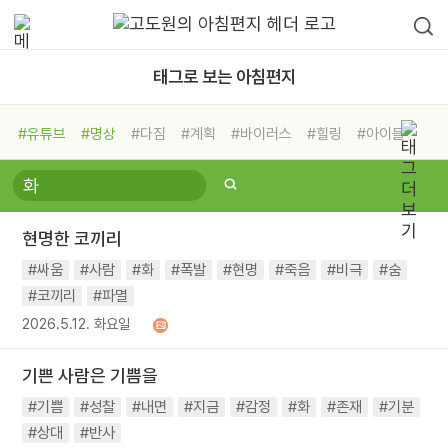
태그로 보는 아침편지
#유튜브
#명상
#다짐
#계획
#바이러스
#힐링
#아이들
#비전캠프
#독서캠프
#삶
#경험
#사람
#도움
#선택
#희망
#나눔
#친구
#링컨학교
#극복
#리더
#위기
현명한 코끼리
#독서
#건강
#면역력
#싸움
#사람
#화
#폭발
#현명
#죽음
#비극
#숨
#코끼리
#파멸
2026.5.12. 화요일
기쁜 사람은 기쁨을
#기쁨
#성찰
#내면
#지금
#감정
#화
#존재
#기분
#상대
#반사