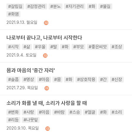
#갈림길
#감정관리
#분노
#자기관리
#화
#불길
#화염
2021.9.13. 월요일
나로부터 끝나고, 나로부터 시작한다
#시작
#삶
#우울
#말
#화
#부모
#좋은씨앗
#조상
2021.9.4. 토요일
몸과 마음의 '중간 자리'
#슬픔
#명상
#마음
#몸
#화
#상호작용
#간
#신장
2021.7.29. 목요일
소리가 화를 낼 때, 소리가 사랑을 할 때
#변화
#사랑
#마음
#바람
#스승
#얼굴
#화
#소리
#리듬
#나뭇잎
2020.9.10. 목요일