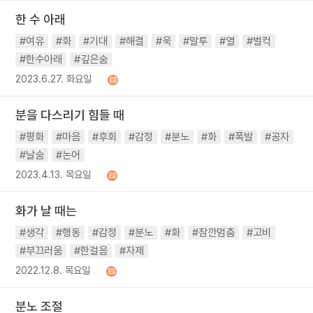
한 수 아래
#여유
#화
#기대
#해결
#욱
#말투
#열
#벌컥
#한수아래
#깊은숨
2023.6.27. 화요일
분을 다스리기 힘들 때
#평화
#마음
#후회
#감정
#분노
#화
#폭발
#공자
#날숨
#논어
2023.4.13. 목요일
화가 날 때는
#생각
#행동
#감정
#분노
#화
#잠깐멈춤
#고비
#부끄러움
#한걸음
#자제
2022.12.8. 목요일
분노 조절