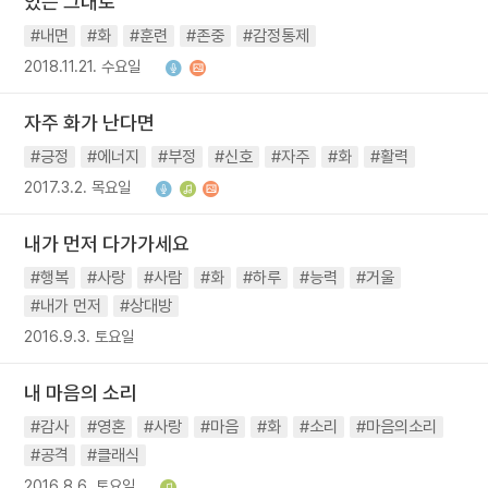
있는 그대로
#내면
#화
#훈련
#존중
#감정통제
2018.11.21. 수요일
자주 화가 난다면
#긍정
#에너지
#부정
#신호
#자주
#화
#활력
2017.3.2. 목요일
내가 먼저 다가가세요
#행복
#사랑
#사람
#화
#하루
#능력
#거울
#내가 먼저
#상대방
2016.9.3. 토요일
내 마음의 소리
#감사
#영혼
#사랑
#마음
#화
#소리
#마음의소리
#공격
#클래식
2016.8.6. 토요일