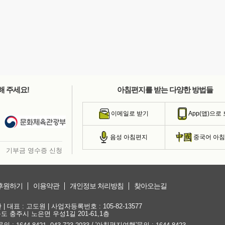
해 주세요!
아침편지를 받는 다양한 방법들
이메일로 받기
App(앱)으로
음성 아침편지
중국어 아
기부금 영수증 신청
후원하기
이용약관
개인정보 처리방침
찾아오는길
대표 : 고도원 | 사업자등록번호 : 105-82-13577
청북도 충주시 노은면 우성1길 201-61,1층
문의 :
,
/ '아침편지여행'문의 :