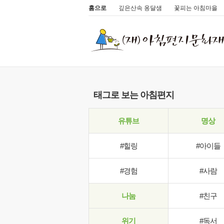
홈으로
깊은산속 옹달샘
꽃피는 아침마을
태그로 보는 아침편지
유튜브
명상
#힐링
#아이들
#경험
#사람
나눔
#친구
위기
#독서