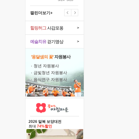
캘린더보기+
힐링허그
사감포옹
>
예술치유
걷기명상
>
'옹달샘의 꽃'
자원봉사
· 청년 자원봉사
· 금빛청년 자원봉사
· 음식연구 자원봉사
2026 말복 보양대전
최대
74%할인