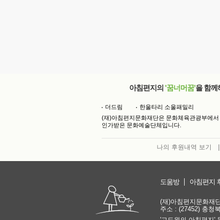
아침편지의
'꿈너머꿈'
을 함께
더드림
한울타리 소울패밀리
(재)아침편지문화재단은 문화체육관광부에서
인가받은 문화예술단체입니다.
나의 후원내역 보기
|
도움방
아침편지 
(재)아침편지문화재단 | 
주소 : (27452) 충
'고도원의 아침편지' 