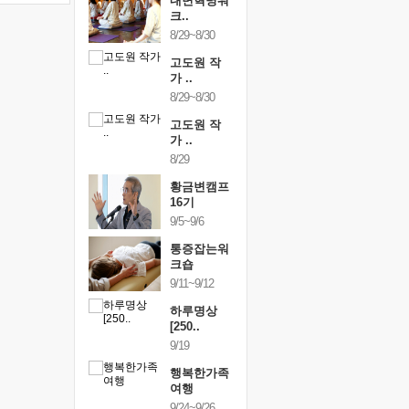
건강명상법
내면혁명워
건강명상
..
크..
스..
/9~10/10
8/29~8/30
10/9~10/10
내면혁명워
고도원 작
내면혁명
..
가 ..
크..
/17~10/18
8/29~8/30
10/17~10/18
황금변캠프
고도원 작
황금변캠
7기
가 ..
17기
/30~10/31
8/29
10/30~10/31
통증잡는워
황금변캠프
통증잡는
크숍
16기
크숍
/7~11/8
9/5~9/6
11/7~11/8
내면혁명워
통증잡는워
내면혁명
..
크숍
크..
/12~12/13
9/11~9/12
12/12~12/13
하루명상
[250..
9/19
행복한가족
여행
9/24~9/26