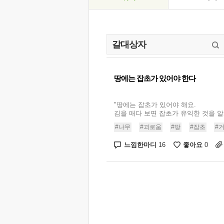
땅에는 잡초가 있어야 한다
"땅에는 잡초가 있어야 해요.
김을 매다 보면 잡초가 유익한 것을 알게 
#나무
#괴로움
#땅
#잡초
#
느낌한마디
좋아요
16
0