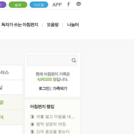
V
솔패
더드림
독자가 쓰는 아침편지
모음방
나눔터
|
|
이러스
현재 아침편지 가족은
4,043,031 명
입니다.
삶
로그인
|
가족되기
망
아침편지 랭킹
귀를 열고 마음을 내어주고
더
영적 성장의 여정
신의 음성을 듣는다