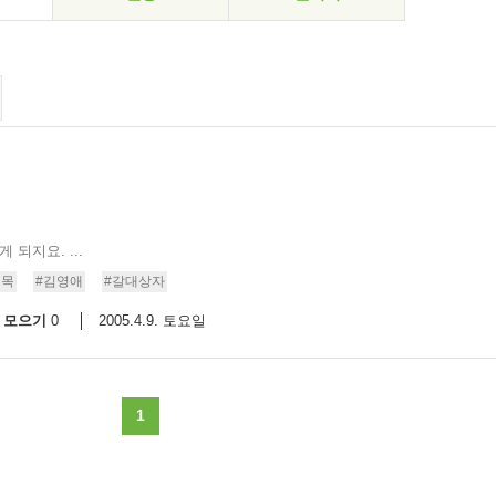
되지요. ...
거목
#김영애
#갈대상자
모으기
2005.4.9. 토요일
0
1