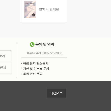
철학의 뒷계단
문의 및 연락
,
1644-8421
043-723-2033
 보기
아침 편지 관련문의
침편지
강연 및 인터뷰 문의
후원 관련 문의