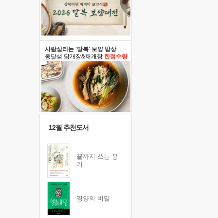
사람살리는 '말복' 보양 밥상
옹달샘 닭개장&채개장
한정수량
12월 추천도서
끝까지 쓰는 용
기
영양의 비밀