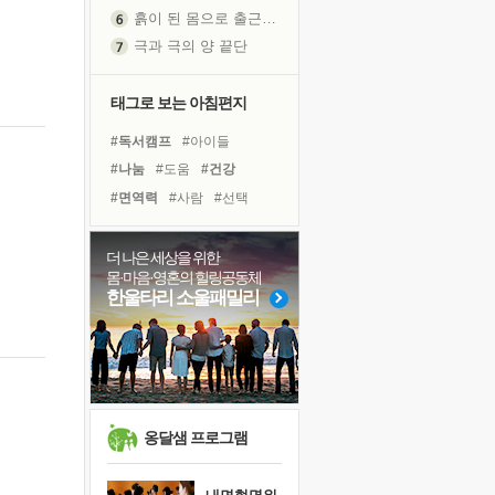
흙이 된 몸으로 출근하는 여자
극과 극의 양 끝단
내가 '나다움'을 찾는 길
피해 갈 수 없는 사건들
태그로 보는 아침편지
처음 손을 잡았던 날
#독서캠프
#아이들
꿈이 실제가 되는 것
#나눔
#도움
#건강
'말 타는 법'을 먼저
#면역력
#사람
#선택
졸업식 사진을 보며
#경험
#위기
#유튜브
극심한 변비, 어깨결림, 수면 장애
#링컨학교
#친구
더 나은 세상을 위한
아픈 아버지를 위한 공간 설계
몸·마음·영혼의 힐링공동체
#비전캠프
#희망
#독서
슬럼프
한울타리 소울패밀리
#다짐
#힐링
#삶
#명상
보고 싶은 어머니
#극복
#계획
#바이러스
유년 시절의 부산 영도 바다
#리더
못된 꼰대들
너무 황홀한 꽃들이여!
희망이란
옹달샘 프로그램
'모른다'는 것