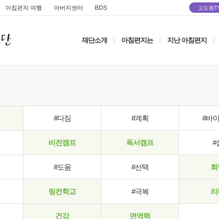
아침편지 여행
아버지센터
BDS
고도원T
재단소개
아침편지는
지난 아침편지
|
|
|
#다짐
#계획
#바
비전캠프
독서캠프
#
#도움
#선택
희
링컨학교
#극복
리
건강
면역력