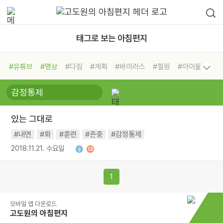
태그로 보는 아침편지
#유튜브
#명상
#다짐
#계획
#바이러스
#힐링
#아이들
#비전캠프
#독서캠프
#삶
#경험
#사람
#도움
#선택
#희망
#나눔
#친구
#링컨학교
#극복
#리더
#위기
있는 그대로
#독서
#건강
#면역력
#내면
#화
#훈련
#존중
#감정통제
2018.11.21. 수요일
1
모바일 앱 다운로드
고도원의 아침편지