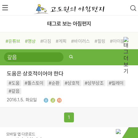
태그로 보는 아침편지
#유튜브
#명상
#다짐
#계획
#바이러스
#힐링
#아이들
#비전캠프
#독서캠프
#삶
#경험
#사람
#도움
#선택
#희망
#나눔
#친구
#링컨학교
#극복
#리더
#위기
도움은 상호적이어야 한다
#독서
#건강
#면역력
#도움
#톨스토이
#순환
#상호적
#상부상조
#릴레이
#갚음
2016.1.5. 화요일
1
모바일 앱 다운로드