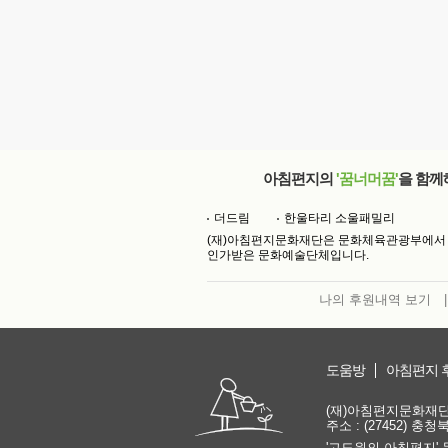
아침편지의
'꿈너머꿈'
을 함께
더드림
한울타리 소울패밀리
(재)아침편지문화재단은 문화체육관광부에서
인가받은 문화예술단체입니다.
나의 후원내역 보기
|
도움방
아침편지 
(재)아침편지문화재단 | 
주소 : (27452) 충
'고도원의 아침편지' 