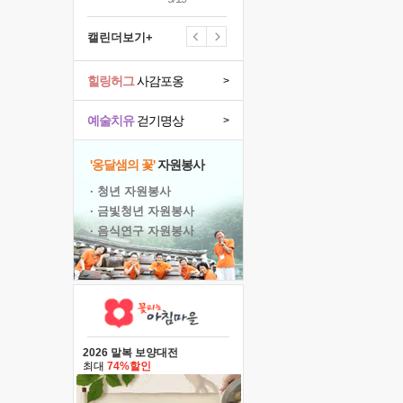
캘린더보기+
힐링허그
사감포옹
>
예술치유
걷기명상
>
'옹달샘의 꽃'
자원봉사
· 청년 자원봉사
· 금빛청년 자원봉사
· 음식연구 자원봉사
2026 말복 보양대전
최대
74%할인