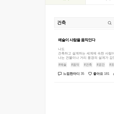
예술이 사람을 움직인다
나도
건축하고 설계하는 세계에 속한 사람이
나는 건물이나 거리 풍경의 설계가 감정과
#예술
#음악
#건축
#공간
#
느낌한마디
좋아요
35
181