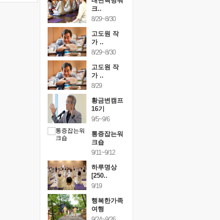
건강명상법
내면혁명워
건강명상
..
크..
스..
/9~10/10
8/29~8/30
10/9~10/10
내면혁명워
고도원 작
내면혁명
..
가 ..
크..
/17~10/18
8/29~8/30
10/17~10/18
황금변캠프
고도원 작
황금변캠
7기
가 ..
17기
/30~10/31
8/29
10/30~10/31
통증잡는워
황금변캠프
통증잡는
크숍
16기
크숍
/7~11/8
9/5~9/6
11/7~11/8
내면혁명워
통증잡는워
내면혁명
..
크숍
크..
/12~12/13
9/11~9/12
12/12~12/13
하루명상
[250..
9/19
행복한가족
여행
9/24~9/26