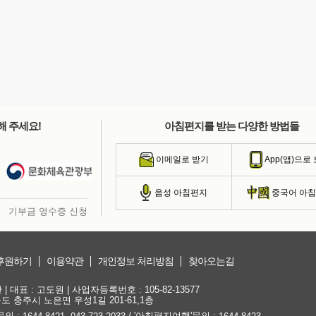
해 주세요!
아침편지를 받는 다양한 방법들
이메일로 받기
App(앱)으로
음성 아침편지
중국어 아
기부금 영수증 신청
후원하기
이용약관
개인정보 처리방침
찾아오는길
대표 : 고도원 | 사업자등록번호 : 105-82-13577
청북도 충주시 노은면 우성1길 201-61,1층
문의 :
,
/ '아침편지여행'문의 :