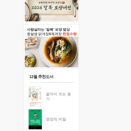
사람살리는 '말복' 보양 밥상
옹달샘 닭개장&채개장
한정수량
12월 추천도서
끝까지 쓰는 용
기
영양의 비밀