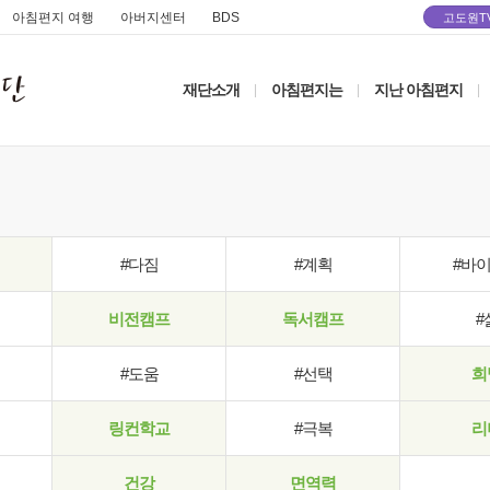
아침편지 여행
아버지센터
BDS
고도원T
재단소개
아침편지는
지난 아침편지
|
|
|
#다짐
#계획
#바
비전캠프
독서캠프
#
#도움
#선택
희
링컨학교
#극복
리
건강
면역력