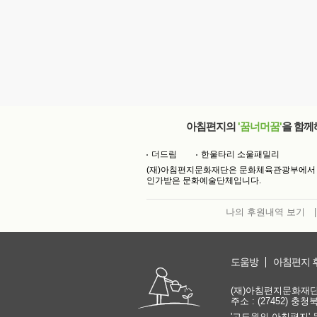
아침편지의
'꿈너머꿈'
을 함께
더드림
한울타리 소울패밀리
(재)아침편지문화재단은 문화체육관광부에서
인가받은 문화예술단체입니다.
나의 후원내역 보기
|
도움방
아침편지 
(재)아침편지문화재단 | 
주소 : (27452) 충
'고도원의 아침편지' 