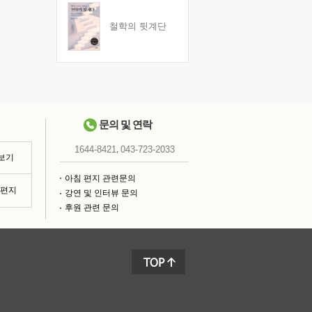
철학의 뒷계단
문의 및 연락
,
1644-8421
043-723-2033
 보기
아침 편지 관련문의
침편지
강연 및 인터뷰 문의
후원 관련 문의