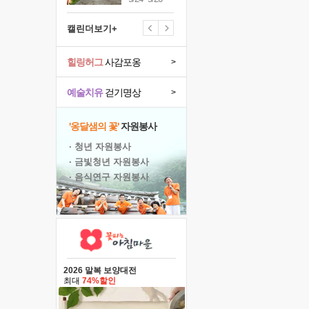
캘린더보기+
힐링허그
사감포옹
>
예술치유
걷기명상
>
'옹달샘의 꽃'
자원봉사
· 청년 자원봉사
· 금빛청년 자원봉사
· 음식연구 자원봉사
2026 말복 보양대전
최대
74%할인