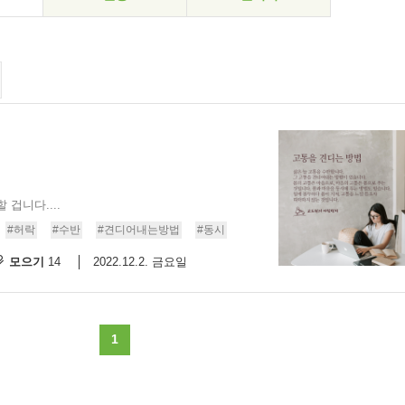
겁니다....
#허락
#수반
#견디어내는방법
#동시
모으기
2022.12.2. 금요일
14
1