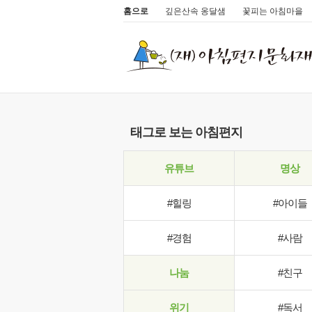
홈으로
깊은산속 옹달샘
꽃피는 아침마을
태그로 보는 아침편지
유튜브
명상
#힐링
#아이들
#경험
#사람
나눔
#친구
위기
#독서