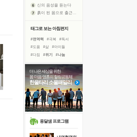
신의 음성을 듣는다
흙이 된 몸으로 출근하는 여자
극과 극의 양 끝단
내가 '나다움'을 찾는 길
태그로 보는 아침편지
피해 갈 수 없는 사건들
#면역력
#극복
#독서
처음 손을 잡았던 날
#도움
#삶
#아이들
꿈이 실제가 되는 것
#다짐
#위기
#나눔
'말 타는 법'을 먼저
#경험
#선택
#링컨학교
졸업식 사진을 보며
#유튜브
#계획
#친구
더 나은 세상을 위한
극심한 변비, 어깨결림, 수면 장애
몸·마음·영혼의 힐링공동체
#독서캠프
#희망
아픈 아버지를 위한 공간 설계
한울타리 소울패밀리
#바이러스
#건강
#명상
슬럼프
#힐링
#사람
#비전캠프
보고 싶은 어머니
#리더
유년 시절의 부산 영도 바다
못된 꼰대들
희망이란
옹달샘 프로그램
'모른다'는 것