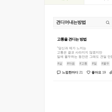
고통을 견디는 방법
"당신과 제가 느끼는
고통은 결코 사라지지 않겠지만
일에 몰두하는 동안은 그래도 견딜 만할 
#삶
#마음
#고통
#일
#몰두
느낌한마디
좋아요
21
19