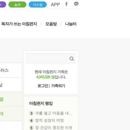
V
솔패
더드림
독자가 쓰는 아침편지
모음방
나눔터
|
|
이러스
현재 아침편지 가족은
4,043,026 명
입니다.
삶
로그인
|
가족되기
망
아침편지 랭킹
귀를 열고 마음을 내어주고
더
영적 성장의 여정
장 건강이 중요한 이유