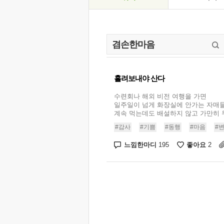
흘려보내야 산다
수련회나 해외 비전 여행을 가면
일주일이 넘게 화장실에 안가는 자매들
계속 먹는데도 배설하지 않고 가만히 두면
#감사
#기쁨
#동행
#마음
#
느낌한마디
좋아요
195
2