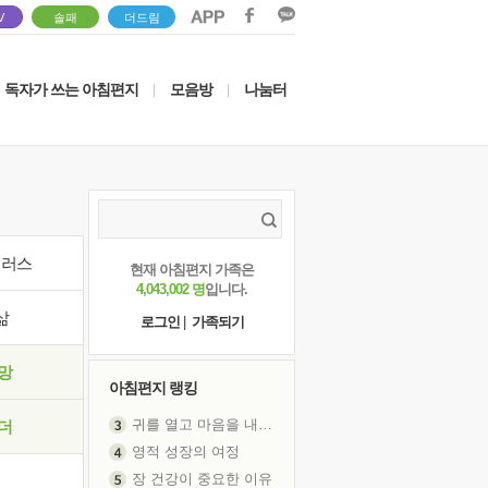
V
솔패
더드림
독자가 쓰는 아침편지
모음방
나눔터
|
|
이러스
현재 아침편지 가족은
4,043,002 명
입니다.
삶
로그인
|
가족되기
망
아침편지 랭킹
귀를 열고 마음을 내어주고
더
영적 성장의 여정
장 건강이 중요한 이유