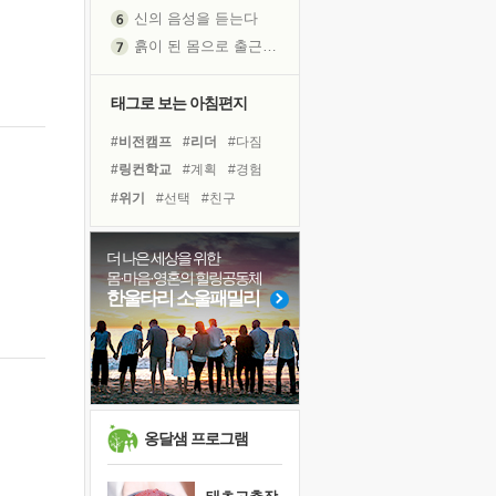
신의 음성을 듣는다
흙이 된 몸으로 출근하는 여자
극과 극의 양 끝단
내가 '나다움'을 찾는 길
태그로 보는 아침편지
피해 갈 수 없는 사건들
#비전캠프
#리더
#다짐
처음 손을 잡았던 날
#링컨학교
#계획
#경험
꿈이 실제가 되는 것
#위기
#선택
#친구
'말 타는 법'을 먼저
#희망
#건강
#사람
졸업식 사진을 보며
#독서
#나눔
#삶
#도움
더 나은 세상을 위한
아픈 아버지를 위한 공간 설계
몸·마음·영혼의 힐링공동체
#유튜브
#독서캠프
극심한 변비, 어깨결림, 수면 장애
한울타리 소울패밀리
#명상
#힐링
#아이들
보고 싶은 어머니
#바이러스
#면역력
유년 시절의 부산 영도 바다
#극복
못된 꼰대들
거울 속의 나
희망이란
옹달샘 프로그램
'모른다'는 것