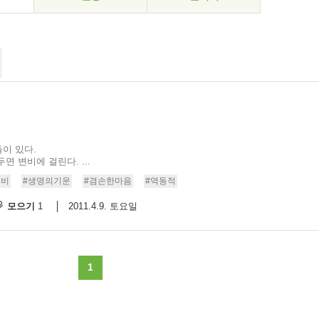
이 있다.
 변비에 걸린다. ...
변비
#생명의기운
#겸손한마음
#역동적
모으기
2011.4.9. 토요일
1
1