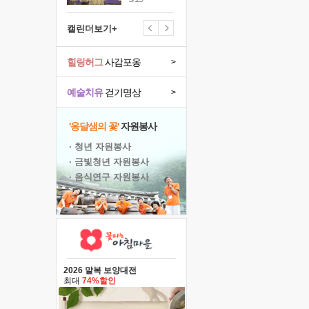
캘린더보기+
힐링허그
사감포옹
>
예술치유
걷기명상
>
'옹달샘의 꽃'
자원봉사
· 청년 자원봉사
· 금빛청년 자원봉사
· 음식연구 자원봉사
2026 말복 보양대전
최대
74%할인