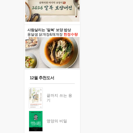
사람살리는 '말복' 보양 밥상
옹달샘 닭개장&채개장
한정수량
12월 추천도서
끝까지 쓰는 용
기
영양의 비밀