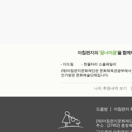
아침편지의
'꿈너머꿈'
을 함께
더드림
한울타리 소울패밀리
(재)아침편지문화재단은 문화체육관광부에서
인가받은 문화예술단체입니다.
나의 후원내역 보기
|
도움방
아침편지 
(재)아침편지문화재단 | 
주소 : (27452) 충
'고도원의 아침편지' 