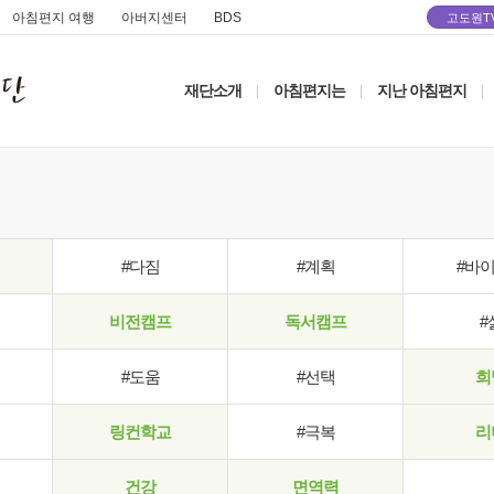
아침편지 여행
아버지센터
BDS
고도원T
재단소개
아침편지는
지난 아침편지
|
|
|
#다짐
#계획
#바
비전캠프
독서캠프
#
#도움
#선택
희
링컨학교
#극복
리
건강
면역력