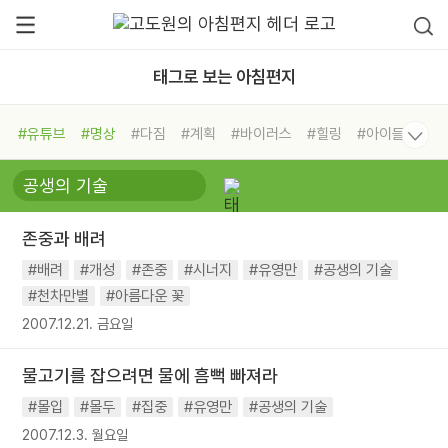
태그로 보는 아침편지
#유튜브
#명상
#다짐
#계획
#바이러스
#힐링
#아이들
#비전캠프
#독서캠프
#삶
#경험
#사람
#도움
#선택
#희망
#나눔
#친구
#링컨학교
#극복
#리더
#위기
존중과 배려
#독서
#건강
#면역력
#배려
#개성
#존중
#시너지
#유영만
#공생의 기술
#천차만별
#아름다운 꽃
2007.12.21. 금요일
물고기를 잡으려면 물에 흠뻑 빠져라
#몰입
#몰두
#집중
#유영만
#공생의 기술
2007.12.3. 월요일