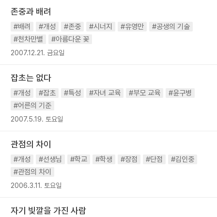
존중과 배려
#배려
#개성
#존중
#시너지
#유영만
#공생의 기술
#천차만별
#아름다운 꽃
2007.12.21. 금요일
잡초는 없다
#개성
#잡초
#특성
#자녀 교육
#부모 교육
#윤구병
#어른의 기준
2007.5.19. 토요일
관점의 차이
#개성
#선생님
#학교
#학생
#장점
#단점
#김인중
#관점의 차이
2006.3.11. 토요일
자기 빛깔을 가진 사람