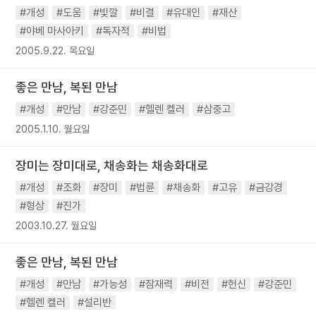
#개성
#도움
#빛깔
#비결
#유대인
#재산
#야베 마사아키
#독자적
#비법
2005.9.22. 목요일
좋은 만남, 복된 만남
#개성
#만남
#강준민
#헬렌 켈러
#삼중고
2005.1.10. 월요일
장미는 장미대로, 채송화는 채송화대로
#개성
#조화
#장미
#법륜
#채송화
#고유
#금강경
#형상
#진가
2003.10.27. 월요일
좋은 만남, 복된 만남
#개성
#만남
#가능성
#잠재력
#비전
#헌신
#강준민
#헬렌 켈러
#설리반