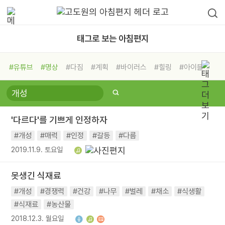
태그로 보는 아침편지
#유튜브
#명상
#다짐
#계획
#바이러스
#힐링
#아이들
#비전캠프
#독서캠프
#삶
#경험
#사람
#도움
#선택
#희망
#나눔
#친구
#링컨학교
#극복
#리더
#위기
'다르다'를 기쁘게 인정하자
#독서
#건강
#면역력
#개성
#매력
#인정
#갈등
#다름
2019.11.9. 토요일
못생긴 식재료
#개성
#경쟁력
#건강
#나무
#벌레
#채소
#식생활
#식재료
#농산물
2018.12.3. 월요일