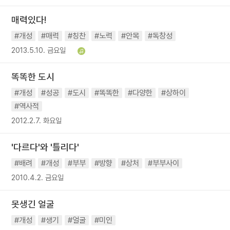
매력있다!
#개성
#매력
#칭찬
#노력
#안목
#독창성
2013.5.10. 금요일
똑똑한 도시
#개성
#성공
#도시
#똑똑한
#다양한
#상하이
#역사적
2012.2.7. 화요일
'다르다'와 '틀리다'
#배려
#개성
#부부
#방향
#상처
#부부사이
2010.4.2. 금요일
못생긴 얼굴
#개성
#생기
#얼굴
#미인