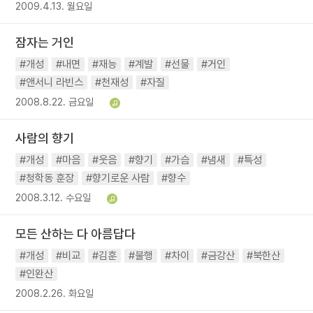
2009.4.13. 월요일
잠자는 거인
#개성
#내면
#재능
#계발
#선물
#거인
#앤서니 라빈스
#천재성
#자질
2008.8.22. 금요일
사람의 향기
#개성
#마음
#웃음
#향기
#가슴
#냄새
#특성
#청학동 훈장
#향기로운 사람
#향수
2008.3.12. 수요일
모든 산하는 다 아름답다
#개성
#비교
#김훈
#불행
#차이
#금강산
#북한산
#인완산
2008.2.26. 화요일