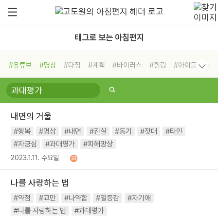
태그로 보는 아침편지
#유튜브
#명상
#다짐
#계획
#바이러스
#힐링
#아이들
#비전캠프
#독서캠프
#삶
#경험
#사람
#도움
#선택
#희망
#나눔
#친구
#링컨학교
#극복
#리더
#위기
내면의 거울
#독서
#건강
#면역력
#행복
#명상
#내면
#진실
#동기
#잣대
#타인
#자긍심
#과대평가
#피해망상
2023.1.11. 수요일
나를 사랑하는 법
#약점
#교만
#나약함
#열등감
#자기애
#나를 사랑하는 법
#과대평가