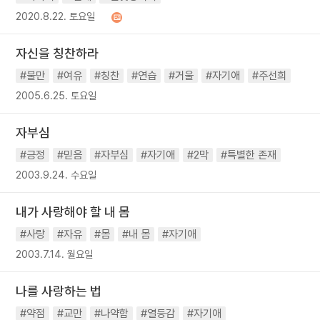
2020.8.22. 토요일
자신을 칭찬하라
#불만
#여유
#칭찬
#연습
#거울
#자기애
#주선희
2005.6.25. 토요일
자부심
#긍정
#믿음
#자부심
#자기애
#2막
#특별한 존재
2003.9.24. 수요일
내가 사랑해야 할 내 몸
#사랑
#자유
#몸
#내 몸
#자기애
2003.7.14. 월요일
나를 사랑하는 법
#약점
#교만
#나약함
#열등감
#자기애