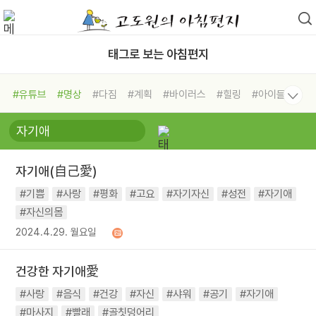
태그로 보는 아침편지
#유튜브
#명상
#다짐
#계획
#바이러스
#힐링
#아이들
#비전캠프
#독서캠프
#삶
#경험
#사람
#도움
#선택
#희망
#나눔
#친구
#링컨학교
#극복
#리더
#위기
#독서
#건강
#면역력
자기애(自己愛)
#기쁨
#사랑
#평화
#고요
#자기자신
#성전
#자기애
#자신의몸
2024.4.29. 월요일
건강한 자기애愛
#사랑
#음식
#건강
#자신
#샤워
#공기
#자기애
#마사지
#빨래
#골칫덩어리