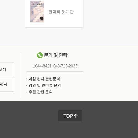
철학의 뒷계단
문의 및 연락
,
1644-8421
043-723-2033
 보기
아침 편지 관련문의
침편지
강연 및 인터뷰 문의
후원 관련 문의