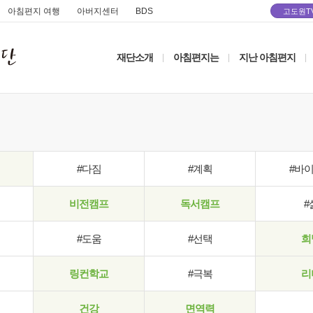
아침편지 여행
아버지센터
BDS
고도원T
재단소개
아침편지는
지난 아침편지
|
|
|
#다짐
#계획
#바
비전캠프
독서캠프
#
#도움
#선택
희
링컨학교
#극복
리
건강
면역력