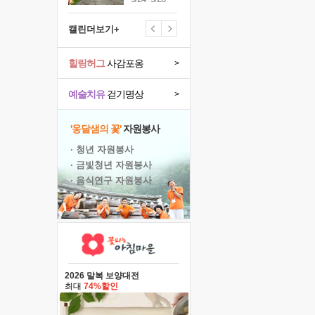
캘린더보기+
힐링허그
사감포옹
>
예술치유
걷기명상
>
'옹달샘의 꽃'
자원봉사
· 청년 자원봉사
· 금빛청년 자원봉사
· 음식연구 자원봉사
2026 말복 보양대전
최대
74%할인