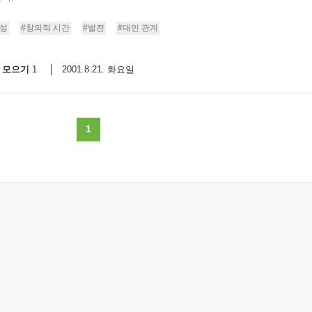
스
10
성
#창의적 시간
#발전
#대인 관계
크
모으기
2001.8.21. 화요일
1
10
1
10
1
11
크
12