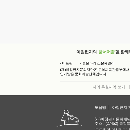
아침편지의
'꿈너머꿈'
을 함께
더드림
한울타리 소울패밀리
(재)아침편지문화재단은 문화체육관광부에서
인가받은 문화예술단체입니다.
나의 후원내역 보기
|
도움방
아침편지 
(재)아침편지문화재단 | 
주소 : (27452) 충
'고도원의 아침편지' 