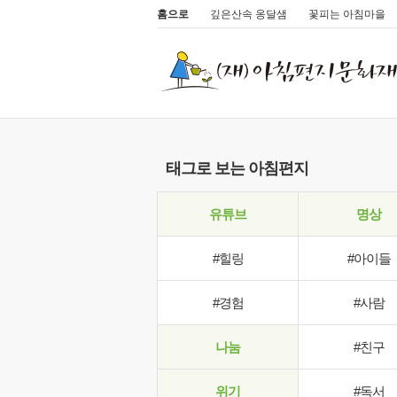
홈으로
깊은산속 옹달샘
꽃피는 아침마을
태그로 보는 아침편지
유튜브
명상
#힐링
#아이들
#경험
#사람
나눔
#친구
위기
#독서