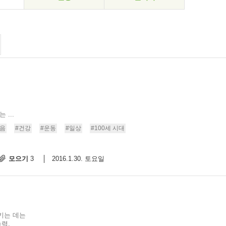
...
마음
#건강
#운동
#일상
#100세 시대
모으기
2016.1.30. 토요일
3
키는 데는
력,