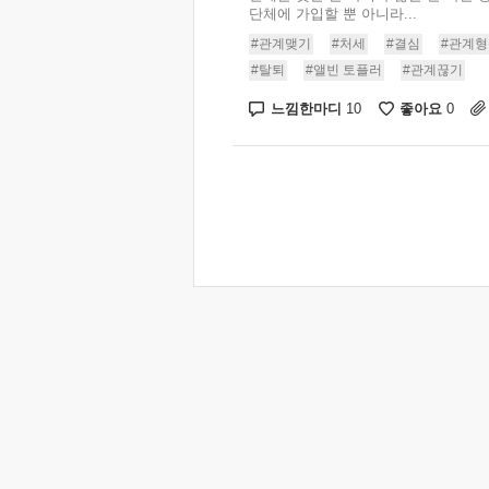
단체에 가입할 뿐 아니라...
#관계맺기
#처세
#결심
#관계형
#탈퇴
#앨빈 토플러
#관계끊기
느낌한마디
좋아요
10
0