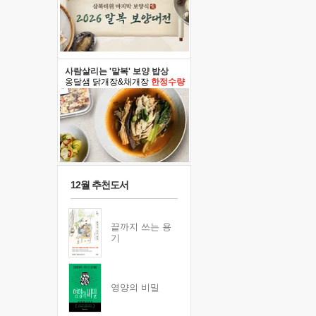
사람살리는 '말복' 보양 밥상
옹달샘 닭개장&채개장
한정수량
12월 추천도서
끝까지 쓰는 용
기
영양의 비밀