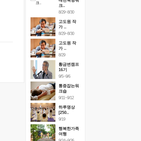
건강명상법
내면혁명워
건강명상
..
크..
스..
/9~10/10
8/29~8/30
10/9~10/10
내면혁명워
고도원 작
내면혁명
..
가 ..
크..
/17~10/18
8/29~8/30
10/17~10/18
황금변캠프
고도원 작
황금변캠
7기
가 ..
17기
/30~10/31
8/29
10/30~10/31
통증잡는워
황금변캠프
통증잡는
크숍
16기
크숍
/7~11/8
9/5~9/6
11/7~11/8
내면혁명워
통증잡는워
내면혁명
..
크숍
크..
/12~12/13
9/11~9/12
12/12~12/13
하루명상
[250..
9/19
행복한가족
여행
9/24~9/26