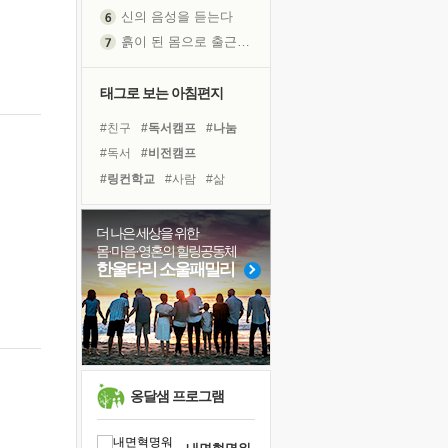
신의 음성을 듣는다
흙이 된 몸으로 출근하는 여자
극과 극의 양 끝단
내가 '나다움'을 찾는 길
태그로 보는 아침편지
피해 갈 수 없는 사건들
#친구
#독서캠프
#나눔
처음 손을 잡았던 날
#독서
#비전캠프
꿈이 실제가 되는 것
#링컨학교
#사람
#삶
'말 타는 법'을 먼저
#리더
#극복
#계획
졸업식 사진을 보며
#도움
#선택
#경험
더 나은 세상을 위한
극심한 변비, 어깨결림, 수면 장애
몸·마음·영혼의 힐링공동체
#아이들
#희망
#위기
아픈 아버지를 위한 공간 설계
한울타리 소울패밀리
#면역력
#바이러스
슬럼프
#힐링
#유튜브
#명상
보고 싶은 어머니
#건강
#다짐
유년 시절의 부산 영도 바다
못된 꼰대들
희망이란
옹달샘 프로그램
'모른다'는 것