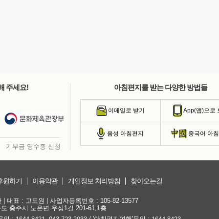
해 주세요!
아침편지를 받는 다양한 방법들
이메일로 받기
App(앱)으로
음성 아침편지
중국어 아
기부금 영수증 신청
후원하기
이용약관
개인정보 처리방침
찾아오는길
대표 : 고도원 | 사업자등록번호 : 105-82-13577
청북도 충주시 노은면 우성1길 201-61,1층
문의 :
,
/ '아침편지여행'문의 :