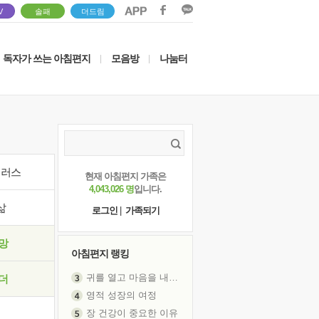
V
솔패
더드림
독자가 쓰는 아침편지
모음방
나눔터
|
|
이러스
현재 아침편지 가족은
4,043,026 명
입니다.
삶
로그인
|
가족되기
망
아침편지 랭킹
귀를 열고 마음을 내어주고
더
영적 성장의 여정
장 건강이 중요한 이유