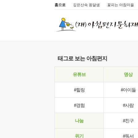
홈으로
깊은산속 옹달샘
꽃피는 아침마을
태그로 보는 아침편지
유튜브
명상
#힐링
#아이들
#경험
#사람
나눔
#친구
위기
#독서