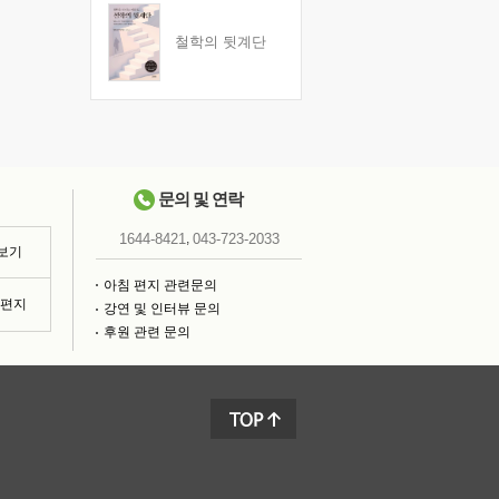
철학의 뒷계단
문의 및 연락
,
1644-8421
043-723-2033
 보기
아침 편지 관련문의
침편지
강연 및 인터뷰 문의
후원 관련 문의