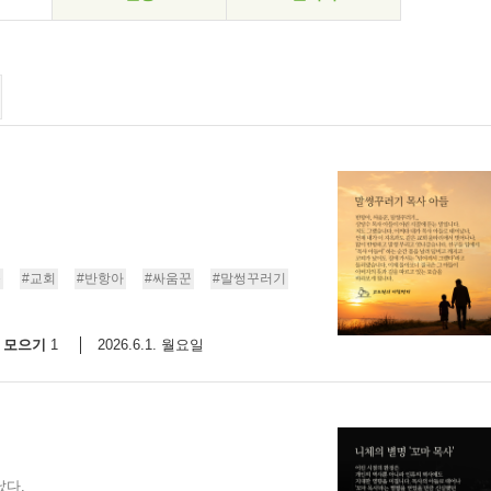
뜻
#교회
#반항아
#싸움꾼
#말썽꾸러기
모으기
2026.6.1. 월요일
1
났다.