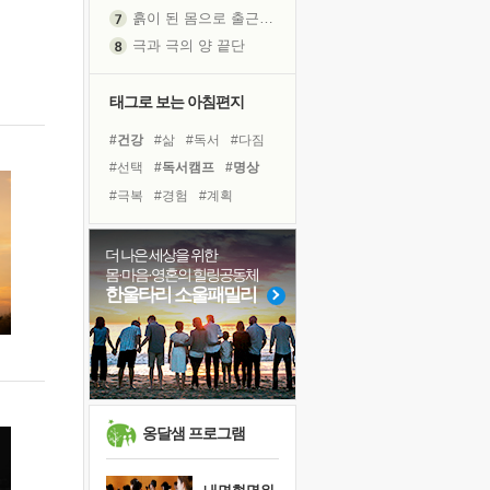
흙이 된 몸으로 출근하는 여자
극과 극의 양 끝단
내가 '나다움'을 찾는 길
피해 갈 수 없는 사건들
태그로 보는 아침편지
처음 손을 잡았던 날
#건강
#삶
#독서
#다짐
꿈이 실제가 되는 것
#선택
#독서캠프
#명상
'말 타는 법'을 먼저
#극복
#경험
#계획
졸업식 사진을 보며
#힐링
#아이들
#리더
극심한 변비, 어깨결림, 수면 장애
#유튜브
#친구
더 나은 세상을 위한
아픈 아버지를 위한 공간 설계
몸·마음·영혼의 힐링공동체
#바이러스
#희망
#사람
슬럼프
한울타리 소울패밀리
#링컨학교
#나눔
#위기
보고 싶은 어머니
#도움
#비전캠프
유년 시절의 부산 영도 바다
#면역력
못된 꼰대들
희망이란
'모른다'는 것
옹달샘 프로그램
귀를 열고 마음을 내어주고