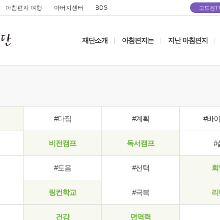
아침편지 여행
아버지센터
BDS
고도원T
재단소개
아침편지는
지난 아침편지
|
|
|
#다짐
#계획
#바
비전캠프
독서캠프
#
#도움
#선택
희
링컨학교
#극복
리
건강
면역력