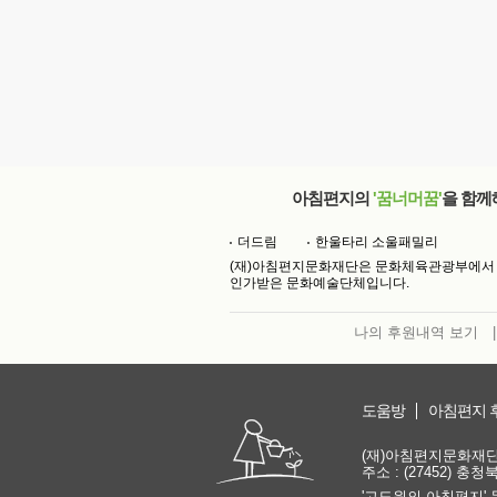
아침편지의
'꿈너머꿈'
을 함께
더드림
한울타리 소울패밀리
(재)아침편지문화재단은 문화체육관광부에서
인가받은 문화예술단체입니다.
나의 후원내역 보기
|
도움방
아침편지 
(재)아침편지문화재단 | 
주소 : (27452) 충
'고도원의 아침편지' 