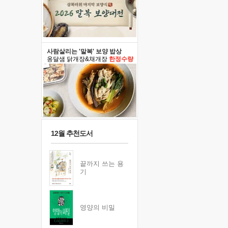
사람살리는 '말복' 보양 밥상
옹달샘 닭개장&채개장
한정수량
12월 추천도서
끝까지 쓰는 용
기
영양의 비밀