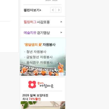
캘린더보기+
힐링허그
사감포옹
>
예술치유
걷기명상
>
'옹달샘의 꽃'
자원봉사
· 청년 자원봉사
· 금빛청년 자원봉사
· 음식연구 자원봉사
2026 말복 보양대전
최대
74%할인