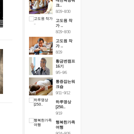
건강명상법
내면혁명워
건강명상
..
크..
스..
/9~10/10
8/29~8/30
10/9~10/10
내면혁명워
고도원 작
내면혁명
..
가 ..
크..
/17~10/18
8/29~8/30
10/17~10/18
황금변캠프
고도원 작
황금변캠
7기
가 ..
17기
/30~10/31
8/29
10/30~10/31
통증잡는워
황금변캠프
통증잡는
크숍
16기
크숍
/7~11/8
9/5~9/6
11/7~11/8
내면혁명워
통증잡는워
내면혁명
..
크숍
크..
/12~12/13
9/11~9/12
12/12~12/13
하루명상
[250..
9/19
행복한가족
여행
9/24~9/26