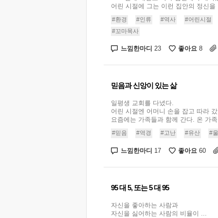
어린 시절에 그는 이런 집안의 정신을 흠
#환경
#인류
#역사
#어린시절
#꼬마목사
느낌한마디
좋아요
23
8
믿음과 신앙이 있는 삶
일평생 교회를 다녔다.
어린 시절엔 어머니 손을 잡고 따라 갔
요즘에는 가족들과 함께 간다. 온 가족이 
#믿음
#역경
#고난
#유산
#
느낌한마디
좋아요
17
60
95 대 5, 또는 5 대 95
자신을 좋아하는 사람과
자신을 싫어하는 사람의 비율이 ...