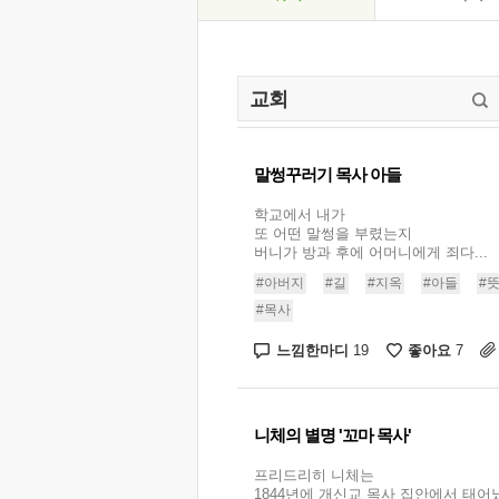
말썽꾸러기 목사 아들
학교에서 내가
또 어떤 말썽을 부렸는지
버니가 방과 후에 어머니에게 죄다...
#아버지
#길
#지옥
#아들
#
#목사
느낌한마디
좋아요
19
7
니체의 별명 '꼬마 목사'
프리드리히 니체는
1844년에 개신교 목사 집안에서 태어