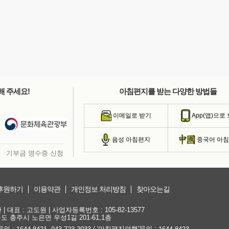
해 주세요!
아침편지를 받는 다양한 방법들
이메일로 받기
App(앱)으로
음성 아침편지
중국어 아
기부금 영수증 신청
후원하기
이용약관
개인정보 처리방침
찾아오는길
대표 : 고도원 | 사업자등록번호 : 105-82-13577
청북도 충주시 노은면 우성1길 201-61,1층
문의 :
,
/ '아침편지여행'문의 :