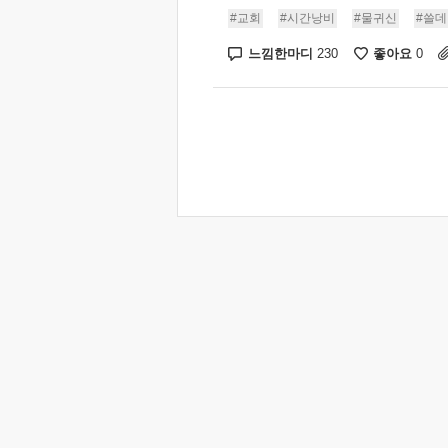
#교회
#시간낭비
#물귀신
#쓸데
느낌한마디
좋아요
230
0