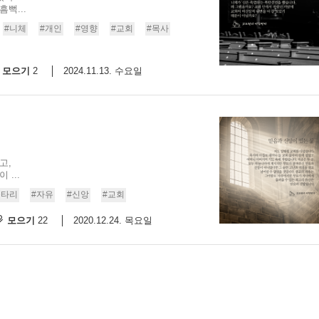
뻑...
스
10
#니체
#개인
#영향
#교회
#목사
크
모으기
2024.11.13. 수요일
2
10
1
10
고,
11
...
울타리
#자유
#신앙
#교회
크
모으기
2020.12.24. 목요일
22
12