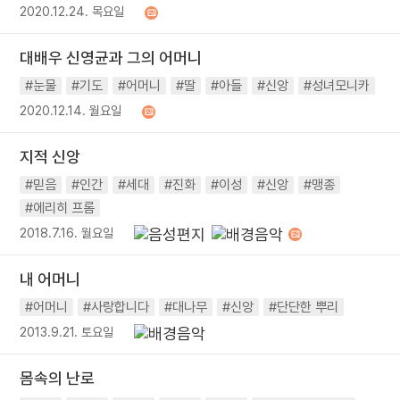
2020.12.24. 목요일
대배우 신영균과 그의 어머니
#눈물
#기도
#어머니
#딸
#아들
#신앙
#성녀모니카
2020.12.14. 월요일
지적 신앙
#믿음
#인간
#세대
#진화
#이성
#신앙
#맹종
#에리히 프롬
2018.7.16. 월요일
내 어머니
#어머니
#사랑합니다
#대나무
#신앙
#단단한 뿌리
2013.9.21. 토요일
몸속의 난로