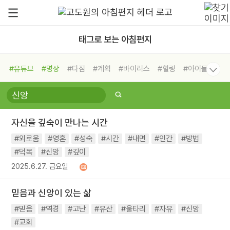
태그로 보는 아침편지
#유튜브
#명상
#다짐
#계획
#바이러스
#힐링
#아이들
#비전캠프
#독서캠프
#삶
#경험
#사람
#도움
#선택
#희망
#나눔
#친구
#링컨학교
#극복
#리더
#위기
자신을 깊숙이 만나는 시간
#독서
#건강
#면역력
#외로움
#영혼
#성숙
#시간
#내면
#인간
#방법
#덕목
#신앙
#깊이
2025.6.27. 금요일
믿음과 신앙이 있는 삶
#믿음
#역경
#고난
#유산
#울타리
#자유
#신앙
#교회