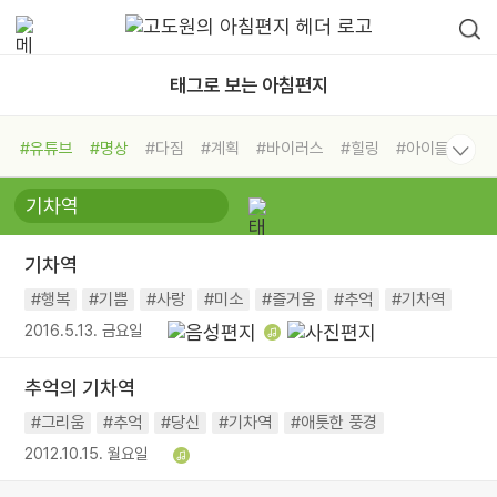
태그로 보는 아침편지
#유튜브
#명상
#다짐
#계획
#바이러스
#힐링
#아이들
#비전캠프
#독서캠프
#삶
#경험
#사람
#도움
#선택
#희망
#나눔
#친구
#링컨학교
#극복
#리더
#위기
기차역
#독서
#건강
#면역력
#행복
#기쁨
#사랑
#미소
#즐거움
#추억
#기차역
2016.5.13. 금요일
추억의 기차역
#그리움
#추억
#당신
#기차역
#애틋한 풍경
2012.10.15. 월요일