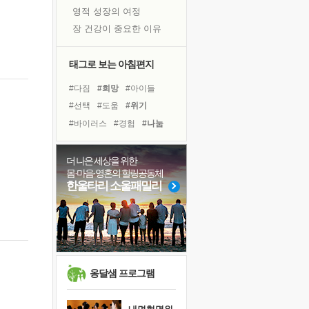
영적 성장의 여정
장 건강이 중요한 이유
신의 음성을 듣는다
흙이 된 몸으로 출근하는 여자
태그로 보는 아침편지
극과 극의 양 끝단
#다짐
#희망
#아이들
내가 '나다움'을 찾는 길
#선택
#도움
#위기
피해 갈 수 없는 사건들
#바이러스
#경험
#나눔
처음 손을 잡았던 날
#건강
#삶
#극복
#친구
꿈이 실제가 되는 것
#명상
#독서캠프
더 나은 세상을 위한
'말 타는 법'을 먼저
몸·마음·영혼의 힐링공동체
#링컨학교
#면역력
졸업식 사진을 보며
한울타리 소울패밀리
#힐링
#유튜브
#리더
극심한 변비, 어깨결림, 수면 장애
#사람
#독서
#비전캠프
아픈 아버지를 위한 공간 설계
#계획
슬럼프
보고 싶은 어머니
유년 시절의 부산 영도 바다
옹달샘 프로그램
못된 꼰대들