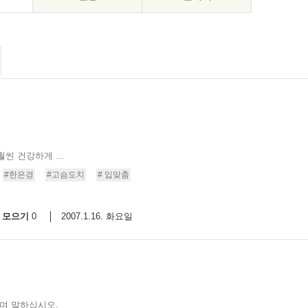
씬 건강하게 ...
#한은경
#고슴도치
# 입맞춤
모으기
2007.1.16. 화요일
0
주며 말하십시오.