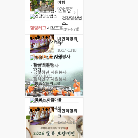
여행
캘린더보기+
9/24~9/26
건강명상법
스..
힐링허그
사감포옹
>
10/9~10/10
내면혁명워
예술치유
걷기명상
>
크..
10/17~10/18
'옹달샘의 꽃'
자원봉사
황금변캠프
· 청년 자원봉사
17기
· 금빛청년 자원봉사
10/30~10/31
· 음식연구 자원봉사
통증잡는워
크숍
11/7~11/8
2026 말복 보양대전
내면혁명워
최대
74%할인
크..
12/12~12/13