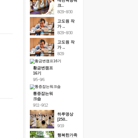
내면혁명워
크..
8/29~8/30
고도원 작
가 ..
8/29~8/30
고도원 작
가 ..
8/29
황금변캠프
16기
9/5~9/6
통증잡는워
크숍
9/11~9/12
하루명상
[250..
9/19
행복한가족