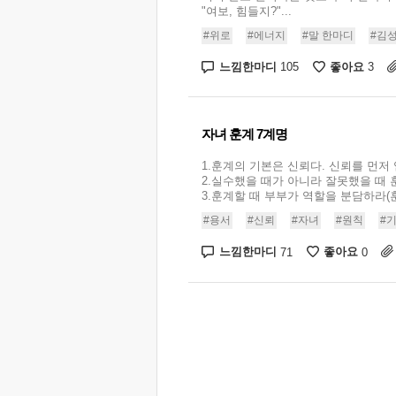
"여보, 힘들지?"...
#위로
#에너지
#말 한마디
#김
느낌한마디
좋아요
105
3
자녀 훈계 7계명
1.훈계의 기본은 신뢰다. 신뢰를 먼저
2.실수했을 때가 아니라 잘못했을 때
3.훈계할 때 부부가 역할을 분담하라(훈
#용서
#신뢰
#자녀
#원칙
#
느낌한마디
좋아요
71
0