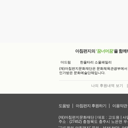
아침편지의
'꿈너머꿈'
을 함께
더드림
한울타리 소울패밀리
(재)아침편지문화재단은 문화체육관광부에서
인가받은 문화예술단체입니다.
나의 후원내역 보기
|
도움방
아침편지 후원하기
이용약관
(재)아침편지문화재단 | 대표 : 고도원 | 사업자
주소 : (27452) 충청북도 충주시 노은면 우성
'고도원의 아침편지' 문의 :
,