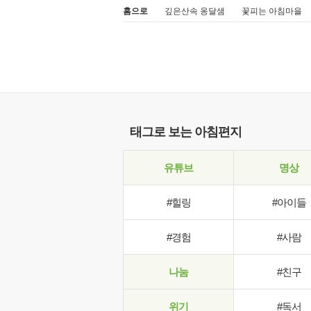
홈으로
깊은산속 옹달샘
꽃피는 아침마을
태그로 보는 아침편지
유튜브
명상
#힐링
#아이들
#경험
#사람
나눔
#친구
위기
#독서