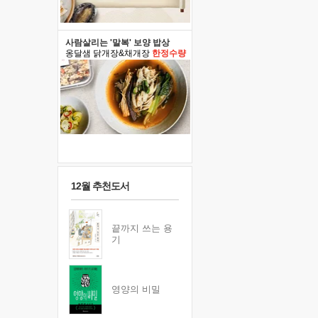
사람살리는 '말복' 보양 밥상
옹달샘 닭개장&채개장
한정수량
12월 추천도서
끝까지 쓰는 용
기
영양의 비밀