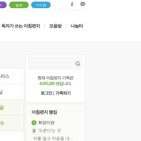
V
솔패
더드림
독자가 쓰는 아침편지
모음방
나눔터
|
|
이러스
현재 아침편지 가족은
4,043,026 명
입니다.
삶
로그인
|
가족되기
망
아침편지 랭킹
희망이란
더
'모른다'는 것
귀를 열고 마음을 내어주고