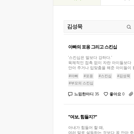
아빠의 포옹 그리고 스킨십
'스킨십은 말보다 강하다.'
육체적인 접촉 없이 자란 아이들보다
안아 주거나 입맞춤을 해준 아이들이 훨
#아빠
#포옹
#스킨십
#김성묵
#부모의 스킨십
느낌한마디
좋아요
35
0
"여보, 힘들지?"
아내가 힘들어 할 때,
여러 말로 설득하는 것보다 꼭 안아 