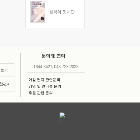
철학의 뒷계단
문의 및 연락
,
1644-8421
043-723-2033
 보기
아침 편지 관련문의
아침편지
강연 및 인터뷰 문의
후원 관련 문의