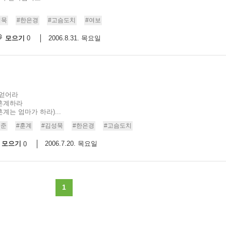
성묵
#한은경
#고슴도치
#여보
모으기
2006.8.31. 목요일
0
 얻어라
 훈계하라
계는 엄마가 하라)...
기준
#훈계
#김성묵
#한은경
#고슴도치
모으기
2006.7.20. 목요일
0
1