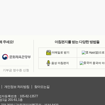
해 주세요!
아침편지를 받는 다양한 방법들
App(앱)으로
이메일로 받기
중국어 
음성 아침편지
기부금 영수증 신청
개인정보 처리방침
찾아오는길
등록번호 : 105-82-13577
1길 201-61,1층
/ '아침편지여행'문의 :