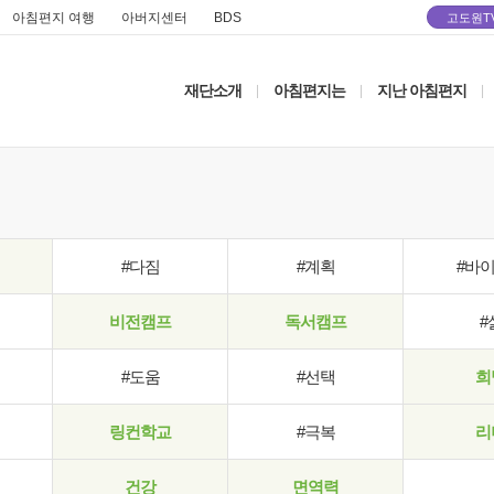
아침편지 여행
아버지센터
BDS
고도원T
재단소개
아침편지는
지난 아침편지
|
|
|
#다짐
#계획
#바
비전캠프
독서캠프
#
#도움
#선택
희
링컨학교
#극복
리
건강
면역력