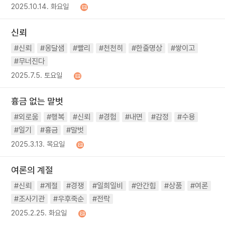
2025.10.14. 화요일
신뢰
#신뢰
#옹달샘
#빨리
#천천히
#한줄명상
#쌓이고
#무너진다
2025.7.5. 토요일
흉금 없는 말벗
#외로움
#행복
#신뢰
#경험
#내면
#감정
#수용
#일기
#흉금
#말벗
2025.3.13. 목요일
여론의 계절
#신뢰
#계절
#경쟁
#일희일비
#안간힘
#상품
#여론
#조사기관
#우후죽순
#전락
2025.2.25. 화요일