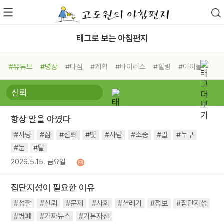
태그로 보는 아침편지
#유튜브
#명상
#다짐
#계획
#바이러스
#힐링
#아이들
#비전캠프
#독서캠프
#삶
#경험
#사람
#도움
#선택
#희망
#나눔
#친구
#링컨학교
#극복
#리더
#위기
항상 말을 아꼈다
#독서
#건강
#면역력
#사랑
#삶
#신뢰
#빛
#사람
#소중
#말
#누구
#눈
#탈
2026.5.15. 금요일
집단지성이 필요한 이유
#성찰
#신뢰
#문제
#사회
#쓰레기
#정보
#집단지성
#병폐
#가짜뉴스
#기본자산