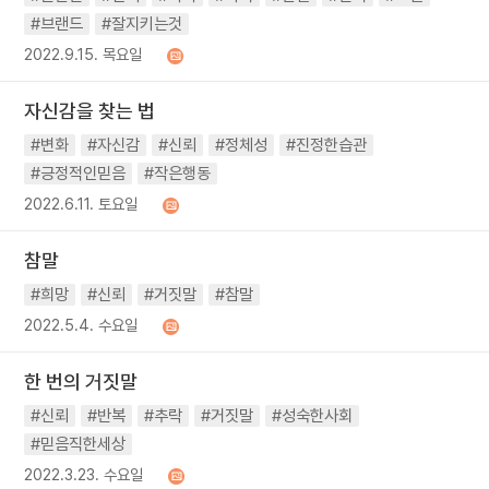
#브랜드
#잘지키는것
2022.9.15. 목요일
자신감을 찾는 법
#변화
#자신감
#신뢰
#정체성
#진정한습관
#긍정적인믿음
#작은행동
2022.6.11. 토요일
참말
#희망
#신뢰
#거짓말
#참말
2022.5.4. 수요일
한 번의 거짓말
#신뢰
#반복
#추락
#거짓말
#성숙한사회
#믿음직한세상
2022.3.23. 수요일