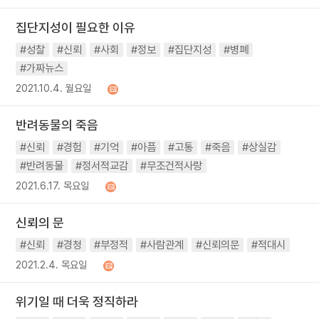
집단지성이 필요한 이유
#성찰
#신뢰
#사회
#정보
#집단지성
#병폐
#가짜뉴스
2021.10.4. 월요일
반려동물의 죽음
#신뢰
#경험
#기억
#아픔
#고통
#죽음
#상실감
#반려동물
#정서적교감
#무조건적사랑
2021.6.17. 목요일
신뢰의 문
#신뢰
#경청
#부정적
#사람관계
#신뢰의문
#적대시
2021.2.4. 목요일
위기일 때 더욱 정직하라