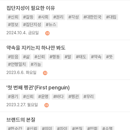
집단지성이 필요한 이유
#신뢰
#갈등
#사회
#권리
#각성
#대한민국
#대립
#정보
#집단지성
#뉴스
2024.10.4. 금요일
약속을 지키는지 하나만 봐도
#믿음
#삶
#신뢰
#행동
#말
#태도
#약속
#뜻
#언행일치
#가늠
2023.6.6. 화요일
'첫 번째 펭귄'(First penguin)
#용기
#신뢰
#운명
#바다
#펭귄
#무리
2023.2.27. 월요일
브랜드의 본질
#한순간
#신뢰
#의미
#차이
#본질
#만회
#소멸