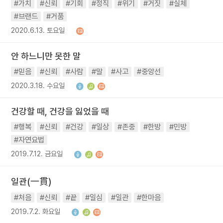
#가치
#신뢰
#기회
#정직
#위기
#거짓
#실체
#브랜드
#거품
2020.6.13. 토요일
안 하느니만 못한 말
#믿음
#신뢰
#사람
#말
#사고
#중앙선
2020.3.18. 수요일
건강할 때, 건강을 잃었을 때
#행복
#신뢰
#건강
#일상
#존중
#한방
#민방
#자연요법
2019.7.12. 금요일
일관(一貫)
#처음
#신뢰
#끝
#일심
#일관
#한마음
2019.7.2. 화요일