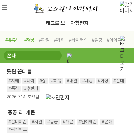
태그로 보는 아침편지
#유튜브
#명상
#다짐
#계획
#바이러스
#힐링
#아이들
#비전캠프
#독서캠프
#삶
#경험
#사람
#도움
#선택
#희망
#나눔
#친구
#링컨학교
#극복
#리더
#위기
못된 꼰대들
#독서
#건강
#면역력
#지혜
#나이
#삶
#여유
#내면
#세상
#여정
#꼰대
#품격
#후반기
2026.7.14. 화요일
'충공'과 '개콘'
#꿈너머꿈
#시인
#충공
#개콘
#언어훼손
#꼰대
#링컨학교