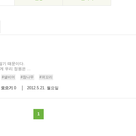
많기 때문이다.
 우리 정원은 ...
#샐비어
#참나무
#꾀꼬리
모으기
2012.5.21. 월요일
0
1