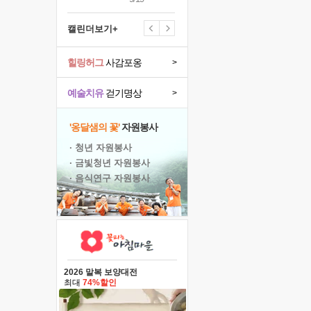
캘린더보기+
힐링허그
사감포옹
>
예술치유
걷기명상
>
'옹달샘의 꽃'
자원봉사
· 청년 자원봉사
· 금빛청년 자원봉사
· 음식연구 자원봉사
2026 말복 보양대전
최대
74%할인