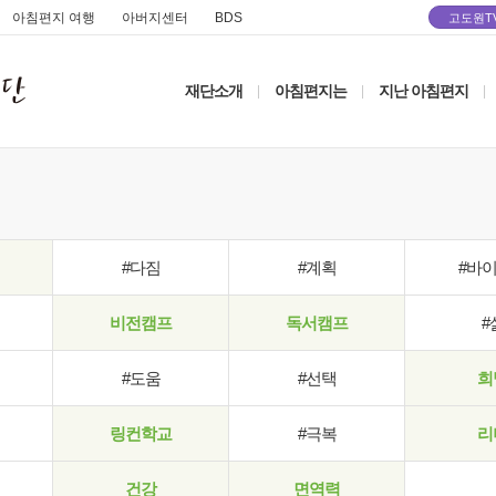
아침편지 여행
아버지센터
BDS
고도원T
재단소개
아침편지는
지난 아침편지
|
|
|
#다짐
#계획
#바
비전캠프
독서캠프
#
#도움
#선택
희
링컨학교
#극복
리
건강
면역력