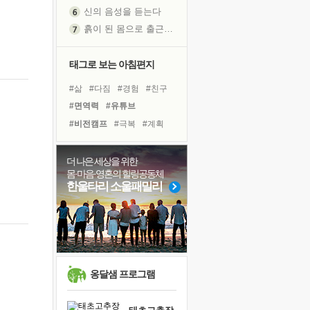
신의 음성을 듣는다
흙이 된 몸으로 출근하는 여자
극과 극의 양 끝단
내가 '나다움'을 찾는 길
태그로 보는 아침편지
피해 갈 수 없는 사건들
#삶
#다짐
#경험
#친구
처음 손을 잡았던 날
#면역력
#유튜브
꿈이 실제가 되는 것
#비전캠프
#극복
#계획
'말 타는 법'을 먼저
#링컨학교
#나눔
#도움
졸업식 사진을 보며
#독서캠프
#리더
#희망
더 나은 세상을 위한
아픈 아버지를 위한 공간 설계
몸·마음·영혼의 힐링공동체
#독서
#힐링
#선택
극심한 변비, 어깨결림, 수면 장애
한울타리 소울패밀리
#위기
#바이러스
보고 싶은 어머니
#아이들
#사람
#건강
유년 시절의 부산 영도 바다
#명상
못된 꼰대들
거울 속의 나
희망이란
옹달샘 프로그램
'모른다'는 것