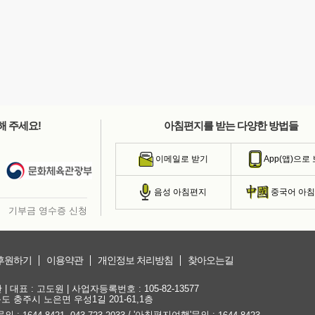
해 주세요!
아침편지를 받는 다양한 방법들
이메일로 받기
App(앱)으로
음성 아침편지
중국어 아
기부금 영수증 신청
후원하기
이용약관
개인정보 처리방침
찾아오는길
대표 : 고도원 | 사업자등록번호 : 105-82-13577
청북도 충주시 노은면 우성1길 201-61,1층
문의 :
,
/ '아침편지여행'문의 :