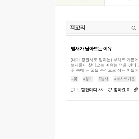
벌새가 날아드는 이유
(내가 정원사로 일하는) 부차트 가든에
벌새들이 찾아오는 이유는 먹을 것이 
꽃 속에 든 꿀을 주식으로 삼는 이들에게
#꽃
#향기
#벌새
#부차트가든
느낌한마디
좋아요
85
0