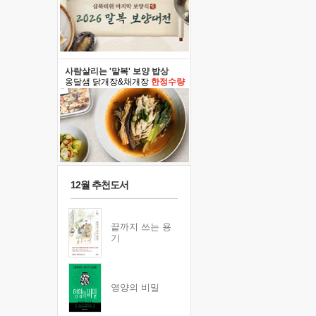
사람살리는 '말복' 보양 밥상
옹달샘 닭개장&채개장
한정수량
12월 추천도서
끝까지 쓰는 용
기
영양의 비밀