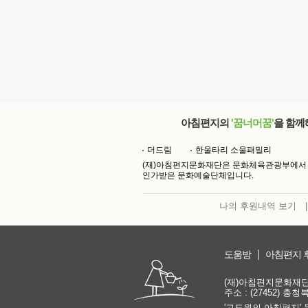
아침편지의
'꿈너머꿈'
을 함께
더드림
한울타리 소울패밀리
(재)아침편지문화재단은 문화체육관광부에서
인가받은 문화예술단체입니다.
나의 후원내역 보기
|
도움방
아침편지 
(재)아침편지문화재단 | 
주소 : (27452) 충
'고도원의 아침편지' 