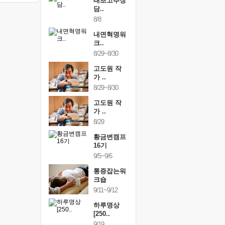
행복한가족
태초고추장
행복한가
여행
담..
여행
24~9/26
8/8
9/24~9/26
건강명상법
내면혁명워
건강명상
..
크..
스..
/9~10/10
8/29~8/30
10/9~10/10
내면혁명워
고도원 작
내면혁명
..
가 ..
크..
/17~10/18
8/29~8/30
10/17~10/18
황금변캠프
고도원 작
황금변캠
7기
가 ..
17기
/30~10/31
8/29
10/30~10/31
통증잡는워
황금변캠프
통증잡는
크숍
16기
크숍
/7~11/8
9/5~9/6
11/7~11/8
내면혁명워
통증잡는워
내면혁명
..
크숍
크..
/12~12/13
9/11~9/12
12/12~12/13
하루명상
[250..
9/19