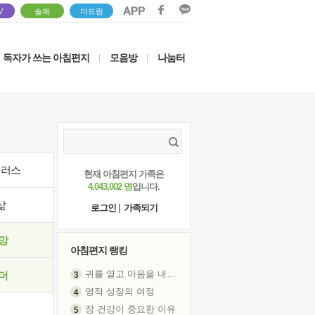
V
솔패
더드림
독자가 쓰는 아침편지
모음방
나눔터
|
|
이러스
현재 아침편지 가족은
4,043,002 명
입니다.
삶
로그인
|
가족되기
망
아침편지 랭킹
귀를 열고 마음을 내어주고
더
영적 성장의 여정
장 건강이 중요한 이유