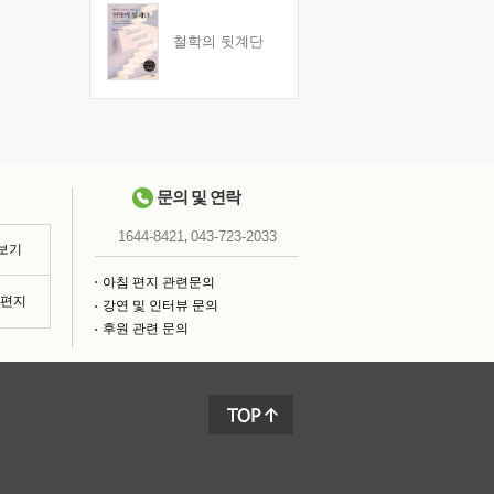
철학의 뒷계단
문의 및 연락
,
1644-8421
043-723-2033
 보기
아침 편지 관련문의
침편지
강연 및 인터뷰 문의
후원 관련 문의