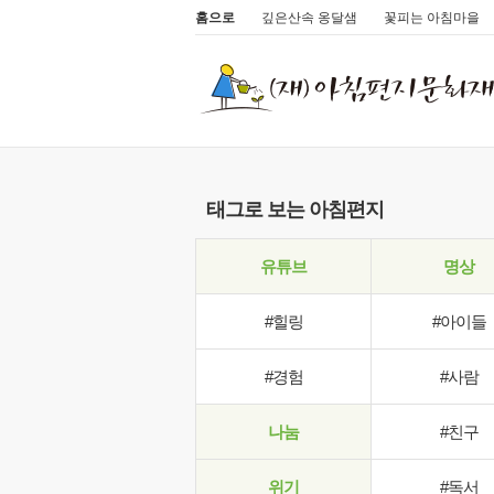
홈으로
깊은산속 옹달샘
꽃피는 아침마을
태그로 보는 아침편지
유튜브
명상
#힐링
#아이들
#경험
#사람
나눔
#친구
위기
#독서