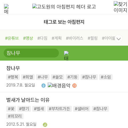
태그로 보는 아침편지
#유튜브
#명상
#다짐
#계획
#바이러스
#힐링
#아이들
#비전캠프
#독서캠프
#삶
#경험
#사람
#도움
#선택
#희망
#나눔
#친구
#링컨학교
#극복
#리더
#위기
참나무
#독서
#건강
#면역력
#행복
#희열
#나무
#쓸모
#기둥
#참나무
#소임
2019.7.8. 월요일
벌새가 날아드는 이유
#꽃
#향기
#벌새
#부차트가든
#샐비어
#참나무
#꾀꼬리
2012.5.21. 월요일