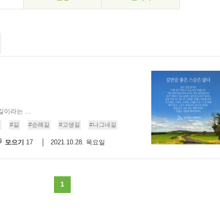
이라는 ...
승
#길
#순례길
#고생길
#나그네길
모으기
2021.10.28. 목요일
17
1