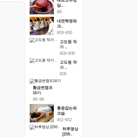
태초고추장
담..
8/8
내면혁명워
크..
8/29~8/30
고도원 작
가 ..
8/29~8/30
고도원 작
가 ..
8/29
황금변캠프
16기
9/5~9/6
통증잡는워
크숍
9/11~9/12
하루명상
[250..