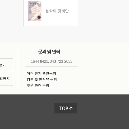
철학의 뒷계단
문의 및 연락
,
1644-8421
043-723-2033
 보기
아침 편지 관련문의
아침편지
강연 및 인터뷰 문의
후원 관련 문의