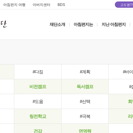
아침편지 여행
아버지센터
BDS
고도원T
재단소개
아침편지는
지난 아침편지
|
|
|
#다짐
#계획
#바
비전캠프
독서캠프
#
#도움
#선택
희
링컨학교
#극복
리
건강
면역력