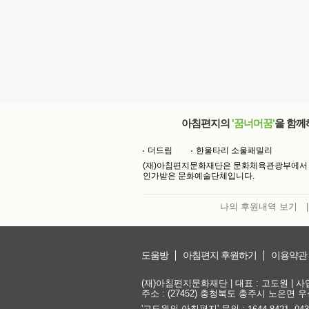
아침편지의
'꿈너머꿈'
을 함께
더드림
한울타리 소울패밀리
(재)아침편지문화재단은 문화체육관광부에서
인가받은 문화예술단체입니다.
나의 후원내역 보기
|
도움방
아침편지 후원하기
이용약관
(재)아침편지문화재단 | 대표 : 고도원 | 사업자
주소 : (27452) 충청북도 충주시 노은면 우성
'고도원의 아침편지' 문의 :
,