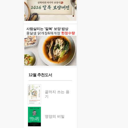
사람살리는 '말복' 보양 밥상
옹달샘 닭개장&채개장
한정수량
12월 추천도서
끝까지 쓰는 용
기
영양의 비밀