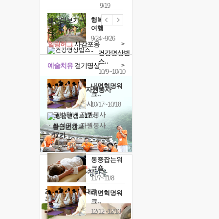
9/19
행복한가족
캘린더보기+
여행
9/24~9/26
힐링허그
사감포옹
>
건강명상법
스..
예술치유
걷기명상
>
10/9~10/10
내면혁명워
'옹달샘의 꽃'
자원봉사
크..
· 청년 자원봉사
10/17~10/18
· 금빛청년 자원봉사
· 음식연구 자원봉사
황금변캠프
17기
10/30~10/31
통증잡는워
크숍
11/7~11/8
2026 말복 보양대전
내면혁명워
최대
74%할인
크..
12/12~12/13