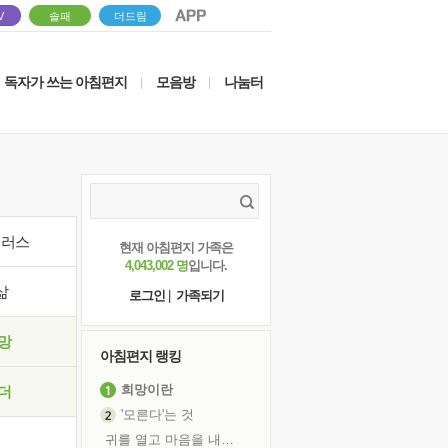
V
솔패
더드림
독자가 쓰는 아침편지
모음방
나눔터
|
|
이러스
현재 아침편지 가족은
4,043,002 명
입니다.
삶
로그인
|
가족되기
망
아침편지 랭킹
희망이란
더
'모른다'는 것
귀를 열고 마음을 내어주고