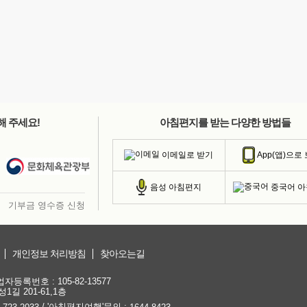
해 주세요!
아침편지를 받는 다양한 방법들
이메일로 받기
App(앱)으로
중국어 
음성 아침편지
기부금 영수증 신청
개인정보 처리방침
찾아오는길
등록번호 : 105-82-13577
1길 201-61,1층
/ '아침편지여행'문의 :