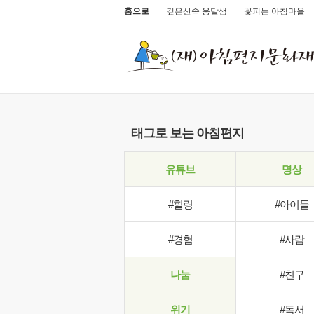
홈으로
깊은산속 옹달샘
꽃피는 아침마을
태그로 보는 아침편지
유튜브
명상
#힐링
#아이들
#경험
#사람
나눔
#친구
위기
#독서