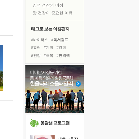
영적 성장의 여정
장 건강이 중요한 이유
신의 음성을 듣는다
흙이 된 몸으로 출근하는 여자
태그로 보는 아침편지
극과 극의 양 끝단
#바이러스
#독서캠프
내가 '나다움'을 찾는 길
#힐링
#계획
#경험
피해 갈 수 없는 사건들
#건강
#극복
#면역력
처음 손을 잡았던 날
#리더
#희망
#유튜브
꿈이 실제가 되는 것
#비전캠프
#독서
#다짐
더 나은 세상을 위한
'말 타는 법'을 먼저
몸·마음·영혼의 힐링공동체
#친구
#나눔
#명상
#삶
졸업식 사진을 보며
한울타리 소울패밀리
#아이들
#선택
#사람
아픈 아버지를 위한 공간 설계
#위기
#링컨학교
#도움
극심한 변비, 어깨결림, 수면 장애
보고 싶은 어머니
유년 시절의 부산 영도 바다
못된 꼰대들
옹달샘 프로그램
거울 속의 나