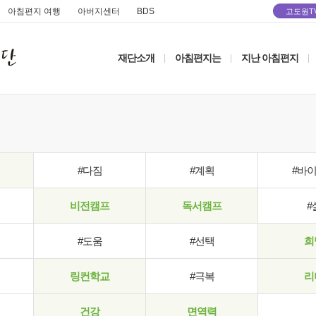
아침편지 여행
아버지센터
BDS
고도원T
재단소개
아침편지는
지난 아침편지
|
|
|
#다짐
#계획
#바
비전캠프
독서캠프
#
#도움
#선택
희
링컨학교
#극복
리
건강
면역력