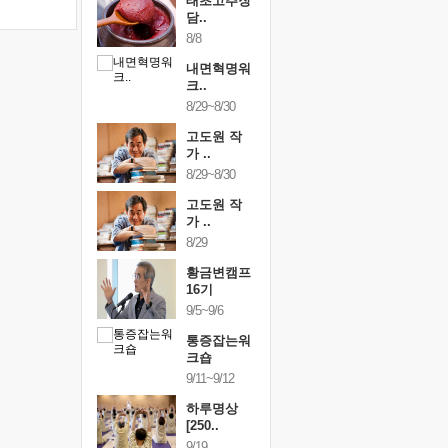
행복한가족
태초고추장
행복한가
여행
담..
여행
24~9/26
8/8
9/24~9/26
건강명상법
내면혁명워
건강명상
..
크..
스..
/9~10/10
8/29~8/30
10/9~10/10
내면혁명워
고도원 작
내면혁명
..
가 ..
크..
/17~10/18
8/29~8/30
10/17~10/18
황금변캠프
고도원 작
황금변캠
7기
가 ..
17기
/30~10/31
8/29
10/30~10/31
통증잡는워
황금변캠프
통증잡는
크숍
16기
크숍
/7~11/8
9/5~9/6
11/7~11/8
내면혁명워
통증잡는워
내면혁명
..
크숍
크..
/12~12/13
9/11~9/12
12/12~12/13
하루명상
[250..
9/19