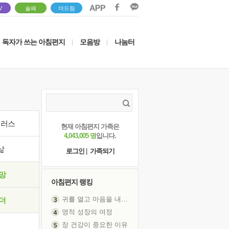
V
솔패
더드림
독자가 쓰는 아침편지
모음방
나눔터
|
|
이러스
현재 아침편지 가족은
4,043,005 명
입니다.
삶
로그인
|
가족되기
망
아침편지 랭킹
귀를 열고 마음을 내어주고
더
영적 성장의 여정
장 건강이 중요한 이유