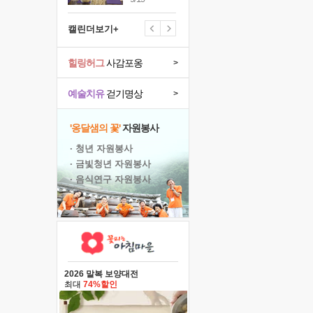
캘린더보기+
힐링허그
사감포옹
>
예술치유
걷기명상
>
'옹달샘의 꽃'
자원봉사
· 청년 자원봉사
· 금빛청년 자원봉사
· 음식연구 자원봉사
2026 말복 보양대전
최대
74%할인