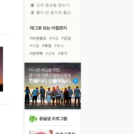
신의 음성을 듣는다
흙이 된 몸으로 출근하는 여자
극과 극의 양 끝단
내가 '나다움'을 찾는 길
태그로 보는 아침편지
피해 갈 수 없는 사건들
#비전캠프
#다짐
#건강
처음 손을 잡았던 날
#사람
#희망
#독서
꿈이 실제가 되는 것
#면역력
#선택
#위기
'말 타는 법'을 먼저
#도움
#유튜브
졸업식 사진을 보며
#독서캠프
#삶
#친구
더 나은 세상을 위한
아픈 아버지를 위한 공간 설계
몸·마음·영혼의 힐링공동체
#극복
#링컨학교
#리더
극심한 변비, 어깨결림, 수면 장애
한울타리 소울패밀리
#계획
#명상
#나눔
보고 싶은 어머니
#아이들
#경험
#힐링
유년 시절의 부산 영도 바다
#바이러스
못된 꼰대들
거울 속의 나
희망이란
옹달샘 프로그램
'모른다'는 것