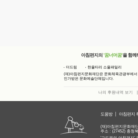
아침편지의
'꿈너머꿈'
을 함께
더드림
한울타리 소울패밀리
(재)아침편지문화재단은 문화체육관광부에서
인가받은 문화예술단체입니다.
나의 후원내역 보기
|
도움방
아침편지 
(재)아침편지문화재단 | 
주소 : (27452) 충
'고도원의 아침편지' 