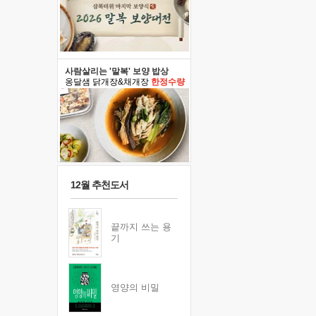
사람살리는 '말복' 보양 밥상
옹달샘 닭개장&채개장
한정수량
12월 추천도서
끝까지 쓰는 용
기
영양의 비밀