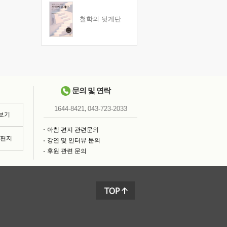
철학의 뒷계단
문의 및 연락
,
1644-8421
043-723-2033
 보기
아침 편지 관련문의
침편지
강연 및 인터뷰 문의
후원 관련 문의