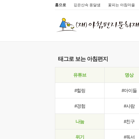
홈으로
깊은산속 옹달샘
꽃피는 아침마을
태그로 보는 아침편지
유튜브
명상
#힐링
#아이들
#경험
#사람
나눔
#친구
위기
#독서