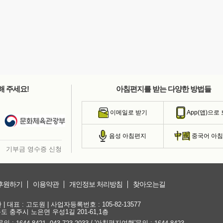
해 주세요!
아침편지를 받는 다양한 방법들
이메일로 받기
App(앱)으로
음성 아침편지
중국어 아
기부금 영수증 신청
후원하기
이용약관
개인정보 처리방침
찾아오는길
대표 : 고도원 | 사업자등록번호 : 105-82-13577
청북도 충주시 노은면 우성1길 201-61,1층
문의 :
,
/ '아침편지여행'문의 :