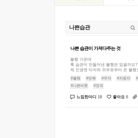
나쁜 습관이 가져다주는 것
불행 가운데
혹 습관이 만들어낸 불행은 없을까요?
제 인생엔 타자와 외부로부터 온 불행도
#불행
#반복
#무지
#자동차
#나쁜버릇
#정죄
느낌한마디
좋아요
18
6