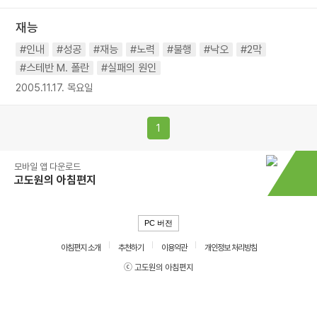
재능
#인내
#성공
#재능
#노력
#불행
#낙오
#2막
#스테반 M. 폴란
#실패의 원인
2005.11.17. 목요일
1
모바일 앱 다운로드
고도원의 아침편지
PC 버전
아침편지 소개
추천하기
이용약관
개인정보 처리방침
ⓒ 고도원의 아침편지