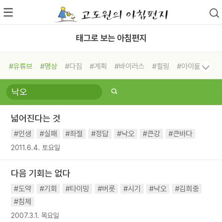
태그로 보는 아침편지
#유튜브
#명상
#다짐
#계획
#바이러스
#힐링
#아이들
#비전캠프
#독서캠프
#삶
#경험
#사람
#도움
#선택
#희망
#나눔
#친구
#링컨학교
#극복
#리더
#위기
넓어진다는 것
#독서
#건강
#면역력
#인생
#실패
#좌절
#정답
#낙오
#큰강
#큰바다
2011.6.4. 토요일
다음 기회는 없다
#도약
#기회
#타이밍
#버릇
#시기
#낙오
#김희중
#침체
2007.3.1. 목요일