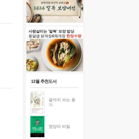
사람살리는 '말복' 보양 밥상
옹달샘 닭개장&채개장
한정수량
12월 추천도서
끝까지 쓰는 용
기
영양의 비밀