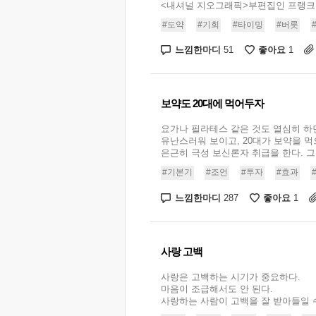
<내셔널 지오그래픽>부편집인 프랭크 쇼
#도약
#기회
#타이밍
#버릇
느낌한마디
좋아요
51
1
보약도 20대에 먹어두자
요가나 필라테스 같은 것도 열심히 하
유난스러워 보이고, 20대가 보약을 
은근히 극성 보신론자 취급을 한다. 그러
#기본기
#조언
#투자
#효과
느낌한마디
좋아요
287
1
사랑 고백
사랑은 고백하는 시기가 중요하다.
마음이 조급해서도 안 된다.
사랑하는 사람이 고백을 잘 받아들일 수 