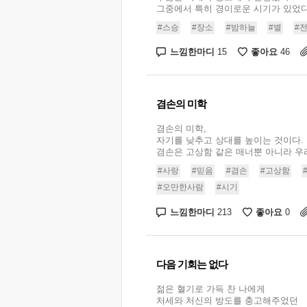
그중에서 특히 경이로운 시기가 있었다. 
#스승
#장소
#밤하늘
#별
#
느낌한마디
좋아요
15
46
겸손의 미학
겸손의 미학,
자기를 낮추고 상대를 높이는 것이다.
겸손은 고상함 같은 매너뿐 아니라 우리가
#사랑
#믿음
#겸손
#고상함
#오만한사람
#시기
느낌한마디
좋아요
213
0
다음 기회는 없다
젊은 혈기로 가득 찬 나에게
처세와 처신의 방도를 충고해주었던