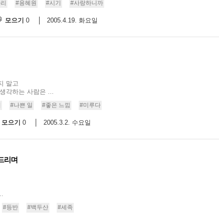
다리
#용혜원
#시기
#사랑하니까
모으기
2005.4.19. 화요일
0
지 말고
각하는 사람은 ...
기
#나쁜 일
#좋은 느낌
#미루다
모으기
2005.3.2. 수요일
0
 드리며
.
#등반
#백두산
#세족