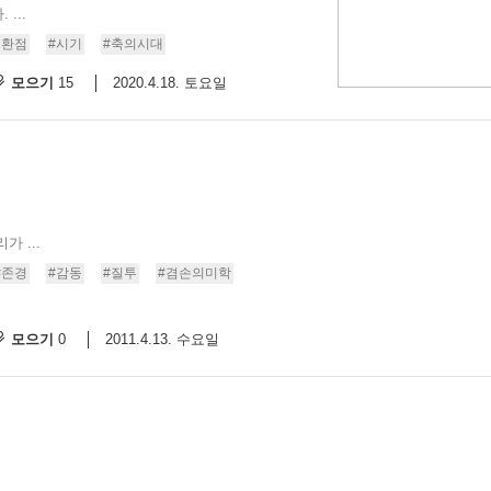
...
전환점
#시기
#축의시대
모으기
2020.4.18. 토요일
15
 ...
#존경
#감동
#질투
#겸손의미학
모으기
2011.4.13. 수요일
0