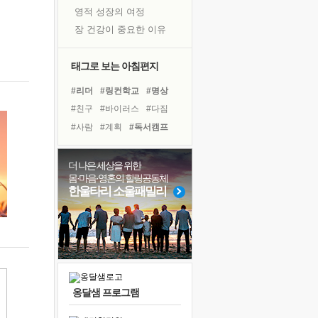
영적 성장의 여정
장 건강이 중요한 이유
신의 음성을 듣는다
흙이 된 몸으로 출근하는 여자
태그로 보는 아침편지
극과 극의 양 끝단
#리더
#링컨학교
#명상
내가 '나다움'을 찾는 길
#친구
#바이러스
#다짐
피해 갈 수 없는 사건들
#사람
#계획
#독서캠프
처음 손을 잡았던 날
#극복
#유튜브
#나눔
꿈이 실제가 되는 것
#힐링
#아이들
#희망
더 나은 세상을 위한
'말 타는 법'을 먼저
몸·마음·영혼의 힐링공동체
#경험
#독서
#면역력
졸업식 사진을 보며
한울타리 소울패밀리
#비전캠프
#도움
#선택
극심한 변비, 어깨결림, 수면 장애
#건강
#위기
#삶
아픈 아버지를 위한 공간 설계
슬럼프
보고 싶은 어머니
유년 시절의 부산 영도 바다
옹달샘 프로그램
못된 꼰대들