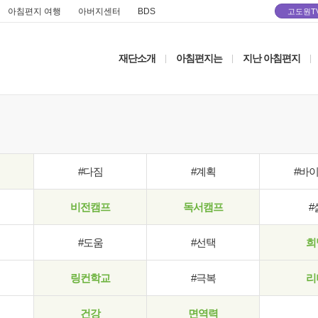
아침편지 여행
아버지센터
BDS
고도원T
재단소개
아침편지는
지난 아침편지
|
|
|
#다짐
#계획
#바
비전캠프
독서캠프
#
#도움
#선택
희
링컨학교
#극복
리
건강
면역력