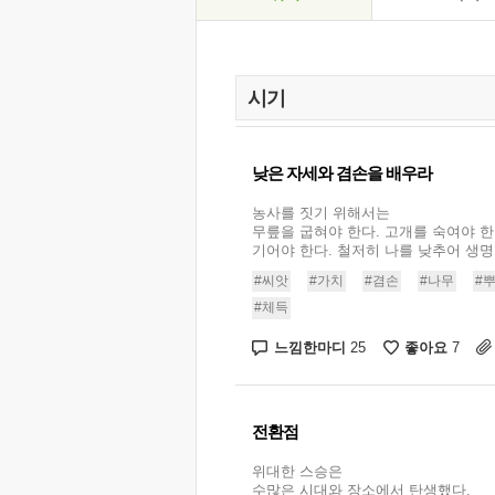
낮은 자세와 겸손을 배우라
농사를 짓기 위해서는
무릎을 굽혀야 한다. 고개를 숙여야 한
기어야 한다. 철저히 나를 낮추어 생명이
#씨앗
#가치
#겸손
#나무
#
#체득
느낌한마디
좋아요
25
7
전환점
위대한 스승은
수많은 시대와 장소에서 탄생했다.