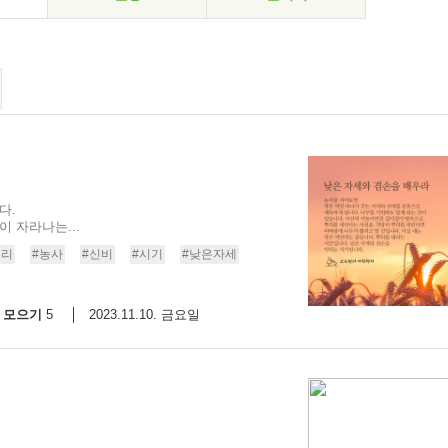
다.
 자라나는...
뿌리
#농사
#신비
#시기
#낮은자세
모으기
2023.11.10. 금요일
5