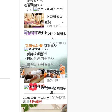
행복한가족
여행
캘린더보기+
9/24~9/26
건강명상법
스..
힐링허그
사감포옹
>
10/9~10/10
예술치유
걷기명상
>
내면혁명워
크..
10/17~10/18
'옹달샘의 꽃'
자원봉사
· 청년 자원봉사
황금변캠프
· 금빛청년 자원봉사
17기
· 음식연구 자원봉사
10/30~10/31
통증잡는워
크숍
11/7~11/8
내면혁명워
크..
12/12~12/13
2026 말복 보양대전
최대
74%할인