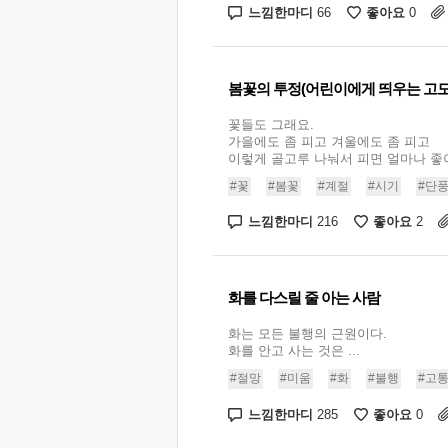
느낌한마디
좋아요
66
0
봄꽃의 투정(어린이에게 띄우는 고
꽃들도 그래요.
가을에도 좀 피고 겨울에도 좀 피고
이렇게 골고루 나눠서 피면 얼마나 좋아요
#꽃
#봄꽃
#계절
#시기
#단
느낌한마디
좋아요
216
2
화를 다스릴 줄 아는 사람
화는 모든 불행의 근원이다.
화를 안고 사는 것은 ...
#절망
#미움
#화
#불행
#고
느낌한마디
좋아요
285
0