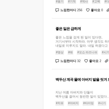
#용기
#기적
#역사
#고백
#
느낌한마디
좋아요
256
0
좋은 일은 급하게
좋은 느낌을 갖게 된 일이 있다면,
거기서부터 시작하라. 아무 생각도 하
내일로 미루지도 말라. 내일 하겠다고 생
#명상
#때
#오쇼 라즈니쉬
#시
느낌한마디
좋아요
32
2
백두산 계곡 물에 아버지 발을 씻겨
지난 여름 아버지와 단둘이
백두산을 걸어서 등반한 일이 있었다...
#치유
#아버지
#타이밍
#시기