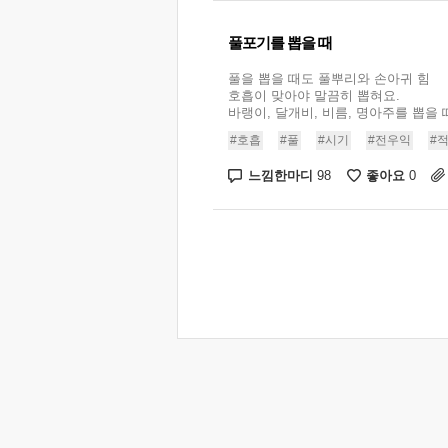
풀포기를 뽑을 때
풀을 뽑을 때도 풀뿌리와 손아귀 힘
호흡이 맞아야 말끔히 뽑혀요.
바랭이, 달개비, 비름, 명아주를 뽑을 때
#호흡
#풀
#시기
#전우익
#
느낌한마디
좋아요
98
0