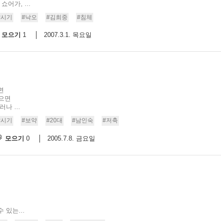
어가, ...
#시기
#낙오
#김희중
#침체
모으기
2007.3.1. 목요일
1
면
먹으면
나 ...
#시기
#보약
#20대
#남인숙
#저축
모으기
2005.7.8. 금요일
0
있는...