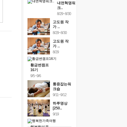
내면혁명워
크..
8/29~8/30
고도원 작
가 ..
8/29~8/30
고도원 작
가 ..
8/29
황금변캠프
16기
9/5~9/6
통증잡는워
크숍
9/11~9/12
하루명상
[250..
9/19