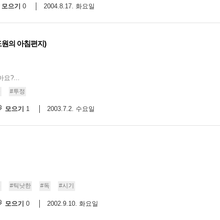
모으기
2004.8.17. 화요일
0
도원의 아침편지)
?...
풍
#투정
모으기
2003.7.2. 수요일
1
통
#틱낫한
#독
#시기
모으기
2002.9.10. 화요일
0