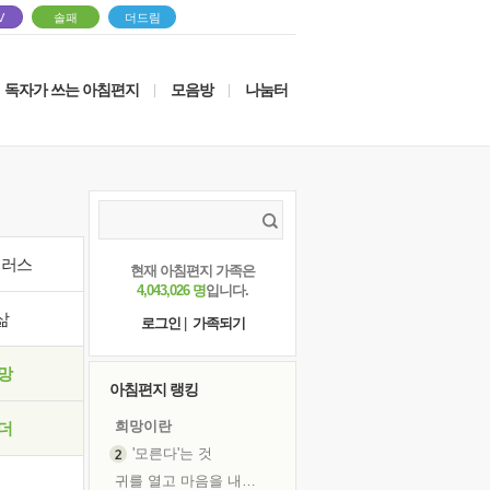
V
솔패
더드림
독자가 쓰는 아침편지
모음방
나눔터
|
|
이러스
현재 아침편지 가족은
4,043,026 명
입니다.
삶
로그인
|
가족되기
망
아침편지 랭킹
희망이란
더
'모른다'는 것
귀를 열고 마음을 내어주고