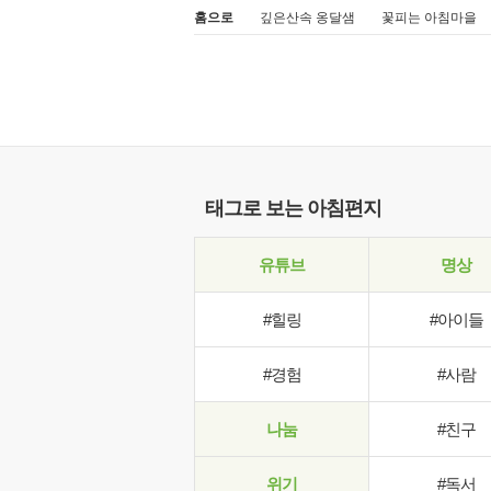
홈으로
깊은산속 옹달샘
꽃피는 아침마을
태그로 보는 아침편지
유튜브
명상
#힐링
#아이들
#경험
#사람
나눔
#친구
위기
#독서