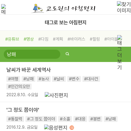
태그로 보는 아침편지
#유튜브
#명상
#다짐
#계획
#바이러스
#힐링
#아이들
#비전캠프
#독서캠프
#삶
#경험
#사람
#도움
#선택
#희망
#나눔
#친구
#링컨학교
#극복
#리더
#위기
날씨가 바꾼 세계역사
#독서
#건강
#면역력
#여행
#낭패
#농사
#날씨
#변수
#대사건
#인간의오만
2022.8.10. 수요일
'그 정도 쯤이야'
#통찰력
#그 정도 쯤이야
#소홀
#대응
#봉변
#낭패
2016.12.9. 금요일