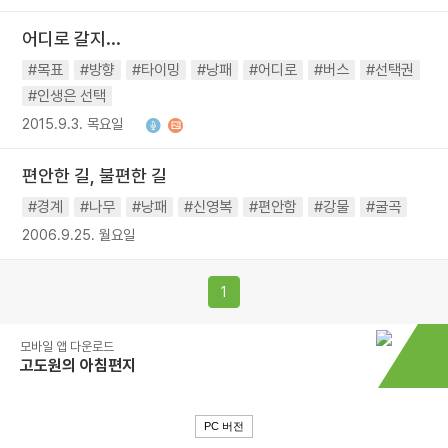
어디로 갈지...
#목표
#방향
#타이밍
#낭패
#어디로
#버스
#선택권
#인생은 선택
2015.9.3. 목요일
편안한 길, 불편한 길
#경계
#나무
#낭패
#신영복
#편안함
#강물
#굴곡
2006.9.25. 월요일
1
모바일 앱 다운로드
고도원의 아침편지
PC 버전