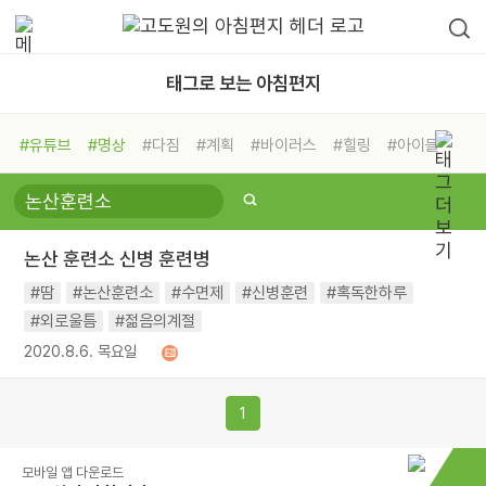
태그로 보는 아침편지
#유튜브
#명상
#다짐
#계획
#바이러스
#힐링
#아이들
#비전캠프
#독서캠프
#삶
#경험
#사람
#도움
#선택
#희망
#나눔
#친구
#링컨학교
#극복
#리더
#위기
논산 훈련소 신병 훈련병
#독서
#건강
#면역력
#땀
#논산훈련소
#수면제
#신병훈련
#혹독한하루
#외로울틈
#젊음의계절
2020.8.6. 목요일
1
모바일 앱 다운로드