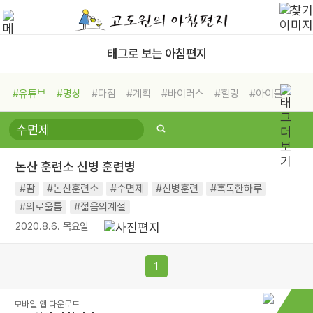
태그로 보는 아침편지
#유튜브
#명상
#다짐
#계획
#바이러스
#힐링
#아이들
#비전캠프
#독서캠프
#삶
#경험
#사람
#도움
#선택
#희망
#나눔
#친구
#링컨학교
#극복
#리더
#위기
논산 훈련소 신병 훈련병
#독서
#건강
#면역력
#땀
#논산훈련소
#수면제
#신병훈련
#혹독한하루
#외로울틈
#젊음의계절
2020.8.6. 목요일
1
모바일 앱 다운로드