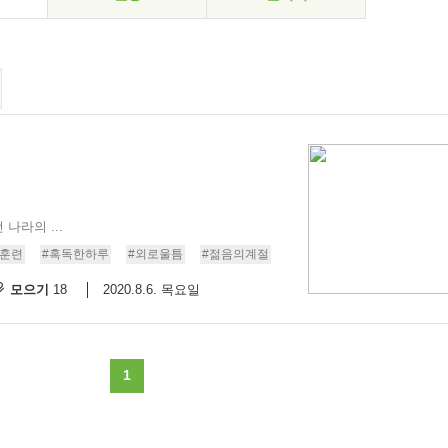
나라의 ...
병훈련
#혹독한하루
#외로울틈
#젊음의계절
모으기
2020.8.6. 목요일
18
1