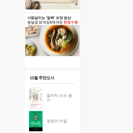
사람살리는 '말복' 보양 밥상
옹달샘 닭개장&채개장
한정수량
12월 추천도서
끝까지 쓰는 용
기
영양의 비밀