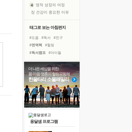
영적 성장의 여정
장 건강이 중요한 이유
신의 음성을 듣는다
흙이 된 몸으로 출근하는 여자
태그로 보는 아침편지
극과 극의 양 끝단
#도움
#독서
#친구
내가 '나다움'을 찾는 길
#면역력
#힐링
피해 갈 수 없는 사건들
#독서캠프
#아이들
처음 손을 잡았던 날
#바이러스
#극복
꿈이 실제가 되는 것
#비전캠프
#건강
#명상
더 나은 세상을 위한
'말 타는 법'을 먼저
몸·마음·영혼의 힐링공동체
#나눔
#희망
#선택
졸업식 사진을 보며
한울타리 소울패밀리
#계획
#링컨학교
#삶
극심한 변비, 어깨결림, 수면 장애
#유튜브
#사람
#경험
아픈 아버지를 위한 공간 설계
#리더
#다짐
#위기
슬럼프
보고 싶은 어머니
유년 시절의 부산 영도 바다
옹달샘 프로그램
못된 꼰대들