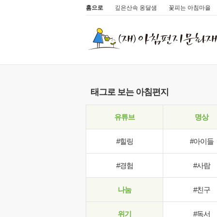
홈으로
깊은산속 옹달샘
꽃피는 아침마을
태그로 보는 아침편지
유튜브
명상
#힐링
#아이들
#경험
#사람
나눔
#친구
위기
#독서