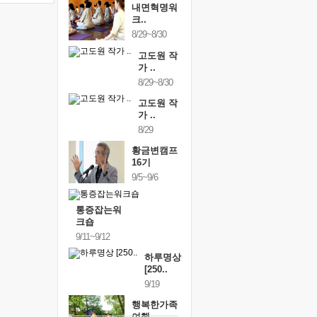
내면혁명워
크..
8/29~8/30
고도원 작
가 ..
8/29~8/30
고도원 작
가 ..
8/29
황금변캠프
16기
9/5~9/6
통증잡는워
크숍
9/11~9/12
하루명상
[250..
9/19
행복한가족
여행