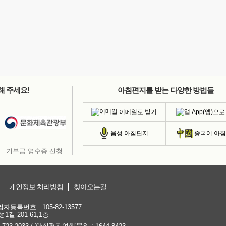
해 주세요!
아침편지를 받는 다양한 방법들
이메일로 받기
App(앱)으로
음성 아침편지
중국어 아
기부금 영수증 신청
개인정보 처리방침
찾아오는길
등록번호 : 105-82-13577
1길 201-61,1층
/ '아침편지여행'문의 :