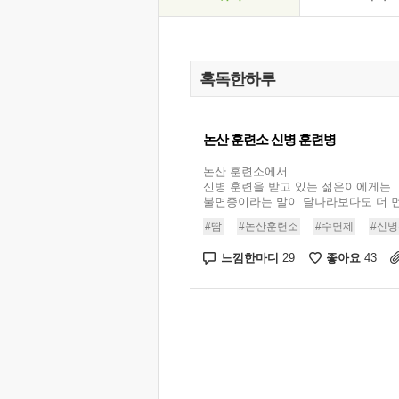
논산 훈련소 신병 훈련병
논산 훈련소에서
신병 훈련을 받고 있는 젊은이에게는
불면증이라는 말이 달나라보다도 더 먼 
#땀
#논산훈련소
#수면제
#신
느낌한마디
좋아요
29
43