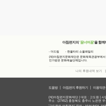
아침편지의
'꿈너머꿈'
을 함께
더드림
한울타리 소울패밀리
(재)아침편지문화재단은 문화체육관광부에서
인가받은 문화예술단체입니다.
나의 후원내역 보기
|
도움방
아침편지 후원하기
이용약관
(재)아침편지문화재단 | 대표 : 고도원 | 사업자
주소 : (27452) 충청북도 충주시 노은면 우성
'고도원의 아침편지' 문의 :
,