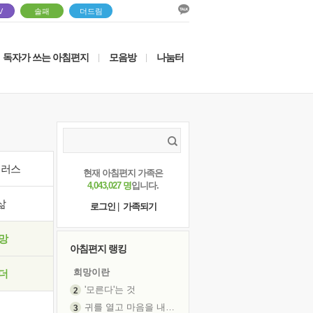
V
솔패
더드림
독자가 쓰는 아침편지
모음방
나눔터
|
|
이러스
현재 아침편지 가족은
4,043,027 명
입니다.
삶
로그인
|
가족되기
망
아침편지 랭킹
희망이란
더
'모른다'는 것
귀를 열고 마음을 내어주고