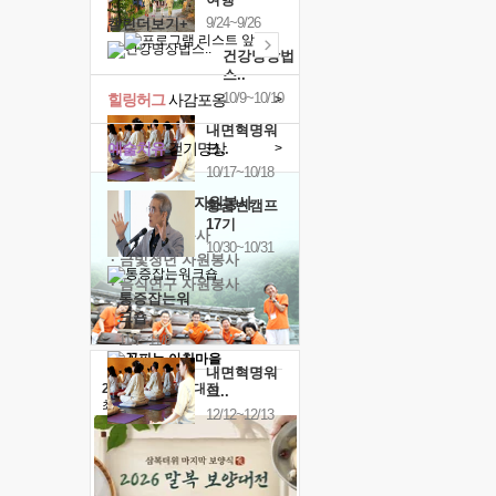
9/24~9/26
캘린더보기+
건강명상법
스..
10/9~10/10
힐링허그
사감포옹
>
내면혁명워
예술치유
걷기명상
>
크..
10/17~10/18
'옹달샘의 꽃'
자원봉사
황금변캠프
17기
· 청년 자원봉사
10/30~10/31
· 금빛청년 자원봉사
· 음식연구 자원봉사
통증잡는워
크숍
11/7~11/8
내면혁명워
2026 말복 보양대전
크..
최대
74%할인
12/12~12/13