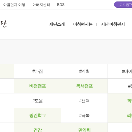
아침편지 여행
아버지센터
BDS
고도원T
재단소개
아침편지는
지난 아침편지
|
|
|
#다짐
#계획
#바
비전캠프
독서캠프
#
#도움
#선택
희
링컨학교
#극복
리
건강
면역력