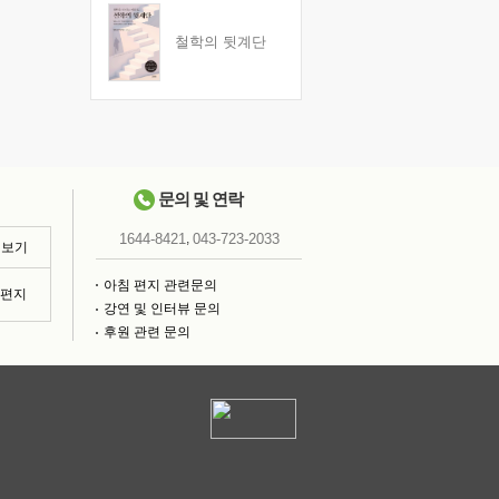
철학의 뒷계단
문의 및 연락
,
1644-8421
043-723-2033
 보기
아침 편지 관련문의
침편지
강연 및 인터뷰 문의
후원 관련 문의