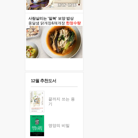
12/12~12/13
사람살리는 '말복' 보양 밥상
옹달샘 닭개장&채개장
한정수량
12월 추천도서
끝까지 쓰는 용
기
영양의 비밀