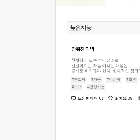
감춰진 과녁
천재성의 필수적인 요소로
일컬어지는 '재능'이라는 개념은
곧바로 폐기돼야 한다. 현대적인 정의에
#통찰력
#재능
#상상력
#발견
#과녁
#감성지능
느낌한마디
좋아요
61
39