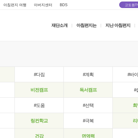
아침편지 여행
아버지센터
BDS
고도원T
재단소개
아침편지는
지난 아침편지
|
|
|
#다짐
#계획
#바
비전캠프
독서캠프
#
#도움
#선택
희
링컨학교
#극복
리
건강
면역력