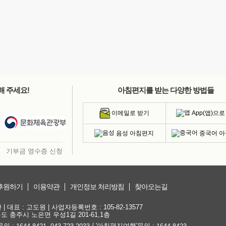
해 주세요!
아침편지를 받는 다양한 방법들
App(앱)으로
이메일로 받기
음성 아침편지
중국어 
기부금 영수증 신청
후원하기
이용약관
개인정보 처리방침
찾아오는길
대표 : 고도원 | 사업자등록번호 : 105-82-13577
청북도 충주시 노은면 우성1길 201-61,1층
문의 :
,
/ '아침편지여행'문의 :