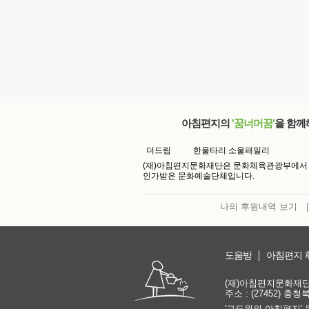
아침편지의
'꿈너머꿈'
을 함께
더드림
한울타리 소울패밀리
(재)아침편지문화재단은 문화체육관광부에서
인가받은 문화예술단체입니다.
나의 후원내역 보기
|
도움방
아침편지 
(재)아침편지문화재단 | 
주소 : (27452) 충
'고도원의 아침편지' 