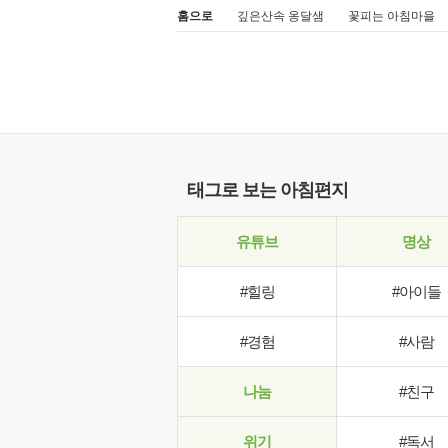
홈으로
깊은산속 옹달샘
꽃피는 아침마을
태그로 보는 아침편지
유튜브
명상
#힐링
#아이들
#경험
#사람
나눔
#친구
위기
#독서