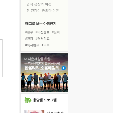
영적 성장의 여정
장 건강이 중요한 이유
신의 음성을 듣는다
흙이 된 몸으로 출근하는 여자
태그로 보는 아침편지
극과 극의 양 끝단
#친구
#비전캠프
#선택
내가 '나다움'을 찾는 길
#건강
#링컨학교
피해 갈 수 없는 사건들
#독서캠프
#극복
처음 손을 잡았던 날
#면역력
#리더
#힐링
꿈이 실제가 되는 것
#명상
#사람
#계획
더 나은 세상을 위한
'말 타는 법'을 먼저
몸·마음·영혼의 힐링공동체
#나눔
#다짐
#바이러스
아픈 아버지를 위한 공간 설계
한울타리 소울패밀리
#독서
#아이들
#위기
졸업식 사진을 보며
#경험
#삶
#도움
#희망
극심한 변비, 어깨결림, 수면 장애
#유튜브
보고 싶은 어머니
마음이 멈춰 버린 곳
유년 시절의 부산 영도 바다
옹달샘 프로그램
못된 꼰대들