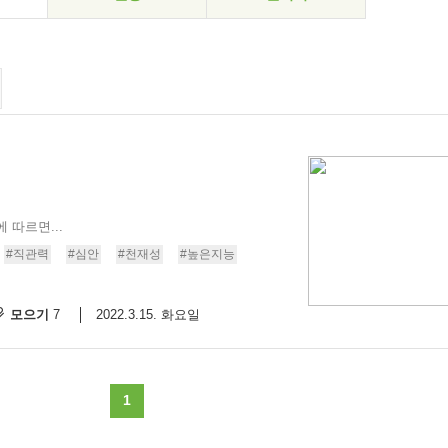
 따르면...
#직관력
#심안
#천재성
#높은지능
모으기
2022.3.15. 화요일
7
1