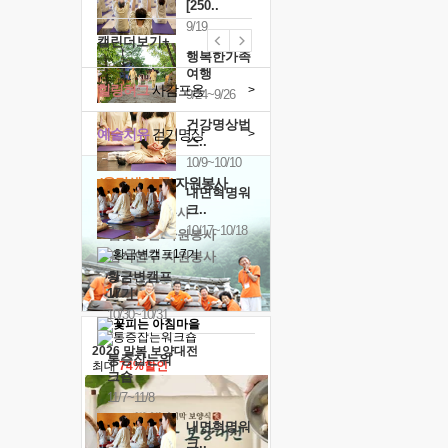
[250..
9/19
캘린더보기+
행복한가족
여행
힐링허그
사감포옹
>
9/24~9/26
건강명상법
예술치유
걷기명상
>
스..
10/9~10/10
'옹달샘의 꽃'
자원봉사
내면혁명워
크..
· 청년 자원봉사
10/17~10/18
· 금빛청년 자원봉사
· 음식연구 자원봉사
황금변캠프
17기
10/30~10/31
2026 말복 보양대전
통증잡는워
최대
74%할인
크숍
11/7~11/8
내면혁명워
크..