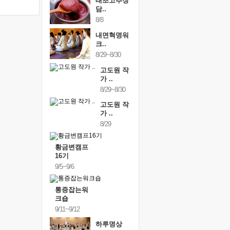
태초고추장
담..
8/8
내면혁명워
크..
8/29~8/30
고도원 작
가 ..
8/29~8/30
고도원 작
가 ..
8/29
황금변캠프
16기
9/5~9/6
통증잡는워
크숍
9/11~9/12
하루명상