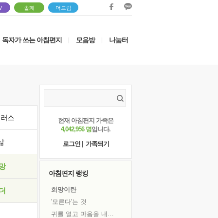
V
솔패
더드림
독자가 쓰는 아침편지
모음방
나눔터
|
|
이러스
현재 아침편지 가족은
4,042,956 명
입니다.
삶
로그인
|
가족되기
망
아침편지 랭킹
희망이란
더
'모른다'는 것
귀를 열고 마음을 내어주고