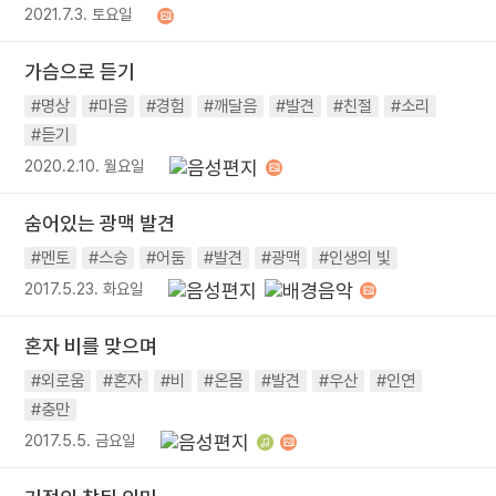
2021.7.3. 토요일
가슴으로 듣기
#명상
#마음
#경험
#깨달음
#발견
#친절
#소리
#듣기
2020.2.10. 월요일
숨어있는 광맥 발견
#멘토
#스승
#어둠
#발견
#광맥
#인생의 빛
2017.5.23. 화요일
혼자 비를 맞으며
#외로움
#혼자
#비
#온몸
#발견
#우산
#인연
#충만
2017.5.5. 금요일