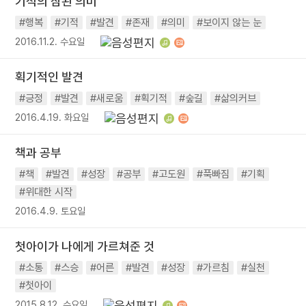
기적의 참된 의미
#행복
#기적
#발견
#존재
#의미
#보이지 않는 눈
2016.11.2. 수요일
획기적인 발견
#긍정
#발견
#새로움
#획기적
#숲길
#삶의커브
2016.4.19. 화요일
책과 공부
#책
#발견
#성장
#공부
#고도원
#푹빠짐
#기획
#위대한 시작
2016.4.9. 토요일
첫아이가 나에게 가르쳐준 것
#소통
#스승
#어른
#발견
#성장
#가르침
#실천
#첫아이
2015.8.12. 수요일