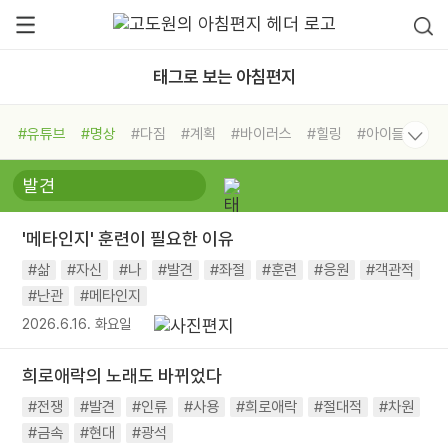
태그로 보는 아침편지
#유튜브
#명상
#다짐
#계획
#바이러스
#힐링
#아이들
#비전캠프
#독서캠프
#삶
#경험
#사람
#도움
#선택
#희망
#나눔
#친구
#링컨학교
#극복
#리더
#위기
'메타인지' 훈련이 필요한 이유
#독서
#건강
#면역력
#삶
#자신
#나
#발견
#좌절
#훈련
#응원
#객관적
#난관
#메타인지
2026.6.16. 화요일
희로애락의 노래도 바뀌었다
#전쟁
#발견
#인류
#사용
#희로애락
#절대적
#차원
#금속
#현대
#광석