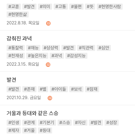
#교훈
#발견
#의미
#고통
#불편
#뜻
#현명한사람
#현명한삶
2022.8.18. 목요일
감춰진 과녁
#통찰력
#재능
#상상력
#발견
#직관력
#심안
#천재성
#높은지능
#과녁
#감성지능
2022.3.15. 화요일
발견
#발견
#존재
#별
#아이들
#보석
#잠재
2021.10.29. 금요일
거울과 등대와 같은 스승
#인생
#관계
#기본기
#스승
#자신
#발견
#성장
#제자
#거울
#등대