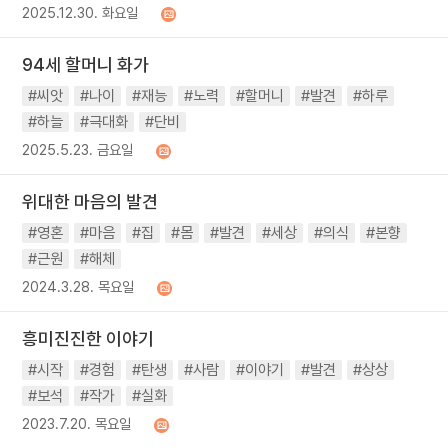
2025.12.30. 화요일
94세 할머니 화가
#씨앗
#나이
#재능
#노력
#할머니
#발견
#하루
#하늘
#극대화
#단비
2025.5.23. 금요일
위대한 마음의 발견
#영혼
#마음
#집
#몸
#발견
#세상
#의식
#본향
#근원
#해체
2024.3.28. 목요일
흥미진진한 이야기
#시작
#경험
#탄생
#사람
#이야기
#발견
#상상
#보석
#작가
#실화
2023.7.20. 목요일