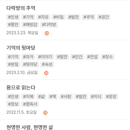
다락방의 추억
#인생
#기억
#자유
#비밀
#발견
#추억
#공간
#평안
#해방감
#다락방
2023.3.23. 목요일
기억의 뒷마당
#기억
#과거
#이야기
#발견
#인간
#전설
#장소
#본질
#뒷마당
#속성
2023.2.10. 금요일
몸으로 읽는다
#인생
#지혜
#삶
#책
#사람
#발견
#지식
#문장
#정보
#몸독서
2022.11.5. 토요일
현명한 사람, 현명한 삶