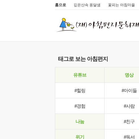
홈으로
깊은산속 옹달샘
꽃피는 아침마을
태그로 보는 아침편지
유튜브
명상
#힐링
#아이들
#경험
#사람
나눔
#친구
위기
#독서