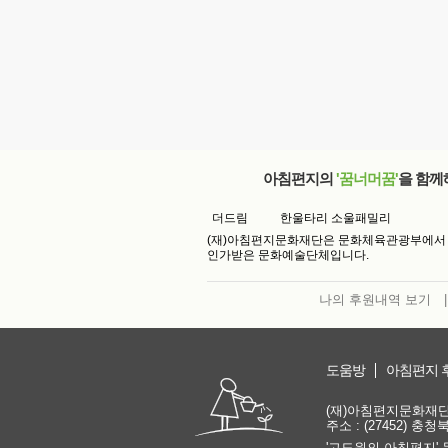
아침편지의
'꿈너머꿈'
을 함께
더드림
한울타리 소울패밀리
(재)아침편지문화재단은 문화체육관광부에서
인가받은 문화예술단체입니다.
나의 후원내역 보기
|
도움방
아침편지 
(재)아침편지문화재단 | 
주소 : (27452) 충
'고도원의 아침편지' 