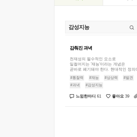
감춰진 과녁
천재성의 필수적인 요소로
일컬어지는 '재능'이라는 개념은
곧바로 폐기돼야 한다. 현대적인 정의에
#통찰력
#재능
#상상력
#발견
#과녁
#감성지능
느낌한마디
좋아요
61
39