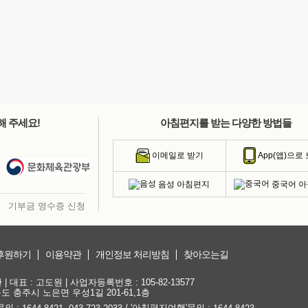
해 주세요!
아침편지를 받는 다양한 방법들
이메일로 받기
App(앱)으로
음성 아침편지
중국어 
기부금 영수증 신청
후원하기
이용약관
개인정보 처리방침
찾아오는길
대표 : 고도원 | 사업자등록번호 : 105-82-13577
청북도 충주시 노은면 우성1길 201-61,1층
문의 :
,
/ '아침편지여행'문의 :