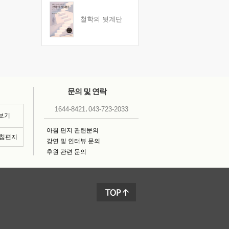
철학의 뒷계단
문의 및 연락
,
1644-8421
043-723-2033
 보기
아침 편지 관련문의
아침편지
강연 및 인터뷰 문의
후원 관련 문의