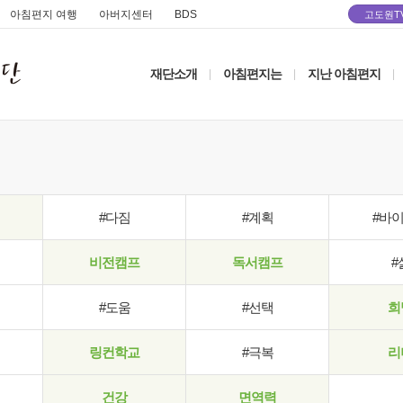
아침편지 여행
아버지센터
BDS
고도원T
재단소개
아침편지는
지난 아침편지
|
|
|
#다짐
#계획
#바
비전캠프
독서캠프
#
#도움
#선택
희
링컨학교
#극복
리
건강
면역력