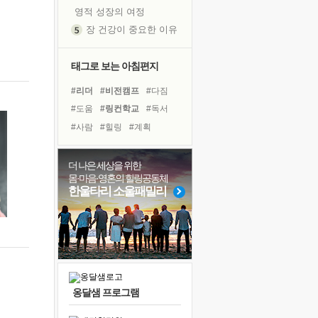
영적 성장의 여정
장 건강이 중요한 이유
신의 음성을 듣는다
흙이 된 몸으로 출근하는 여자
태그로 보는 아침편지
극과 극의 양 끝단
#리더
#비전캠프
#다짐
내가 '나다움'을 찾는 길
#도움
#링컨학교
#독서
피해 갈 수 없는 사건들
#사람
#힐링
#계획
처음 손을 잡았던 날
#면역력
#유튜브
#극복
꿈이 실제가 되는 것
#경험
#나눔
#건강
더 나은 세상을 위한
'말 타는 법'을 먼저
몸·마음·영혼의 힐링공동체
#바이러스
#아이들
졸업식 사진을 보며
한울타리 소울패밀리
#선택
#명상
#위기
극심한 변비, 어깨결림, 수면 장애
#친구
#삶
#독서캠프
아픈 아버지를 위한 공간 설계
#희망
슬럼프
보고 싶은 어머니
유년 시절의 부산 영도 바다
옹달샘 프로그램
못된 꼰대들