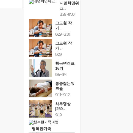
내면혁명워
크..
8/29~8/30
고도원 작
가 ..
8/29~8/30
고도원 작
가 ..
8/29
황금변캠프
16기
9/5~9/6
통증잡는워
크숍
9/11~9/12
하루명상
[250..
9/19
행복한가족