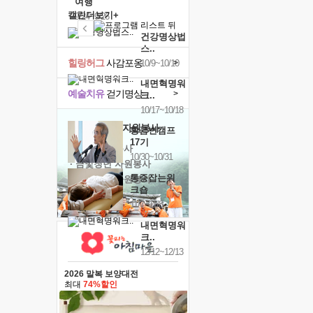
여행
캘린더보기+
9/24~9/26
건강명상법
스..
힐링허그
사감포옹
>
10/9~10/10
내면혁명워
예술치유
걷기명상
>
크..
10/17~10/18
'옹달샘의 꽃'
자원봉사
황금변캠프
17기
· 청년 자원봉사
10/30~10/31
· 금빛청년 자원봉사
통증잡는워
· 음식연구 자원봉사
크숍
11/7~11/8
내면혁명워
크..
12/12~12/13
2026 말복 보양대전
최대
74%할인