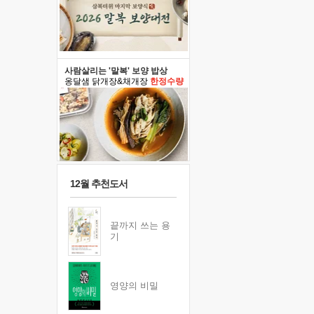
사람살리는 '말복' 보양 밥상
옹달샘 닭개장&채개장
한정수량
12월 추천도서
끝까지 쓰는 용
기
영양의 비밀