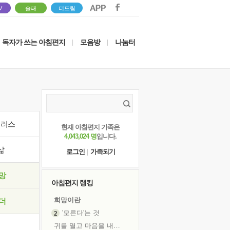
V
솔패
더드림
독자가 쓰는 아침편지
모음방
나눔터
|
|
이러스
현재 아침편지 가족은
4,043,024 명
입니다.
삶
로그인
|
가족되기
망
아침편지 랭킹
희망이란
더
'모른다'는 것
귀를 열고 마음을 내어주고