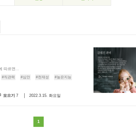
 따르면...
#직관력
#심안
#천재성
#높은지능
모으기
2022.3.15. 화요일
7
1