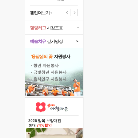
캘린더보기+
힐링허그
사감포옹
>
예술치유
걷기명상
>
'옹달샘의 꽃'
자원봉사
· 청년 자원봉사
· 금빛청년 자원봉사
· 음식연구 자원봉사
2026 말복 보양대전
최대
74%할인