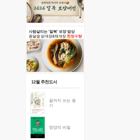
사람살리는 '말복' 보양 밥상
옹달샘 닭개장&채개장
한정수량
12월 추천도서
끝까지 쓰는 용
기
영양의 비밀