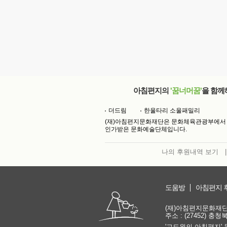
아침편지의
'꿈너머꿈'
을 함께
더드림
한울타리 소울패밀리
(재)아침편지문화재단은 문화체육관광부에서
인가받은 문화예술단체입니다.
나의 후원내역 보기
|
도움방
아침편지 
(재)아침편지문화재단 | 
주소 : (27452) 충
'고도원의 아침편지' 