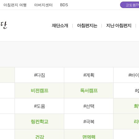
아침편지 여행
아버지센터
BDS
고도원T
재단소개
아침편지는
지난 아침편지
|
|
|
#다짐
#계획
#바
비전캠프
독서캠프
#
#도움
#선택
희
링컨학교
#극복
리
건강
면역력