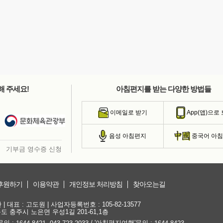
해 주세요!
아침편지를 받는 다양한 방법들
이메일로 받기
App(앱)으로
음성 아침편지
중국어 아
기부금 영수증 신청
후원하기
이용약관
개인정보 처리방침
찾아오는길
대표 : 고도원 | 사업자등록번호 : 105-82-13577
청북도 충주시 노은면 우성1길 201-61,1층
문의 :
,
/ '아침편지여행'문의 :