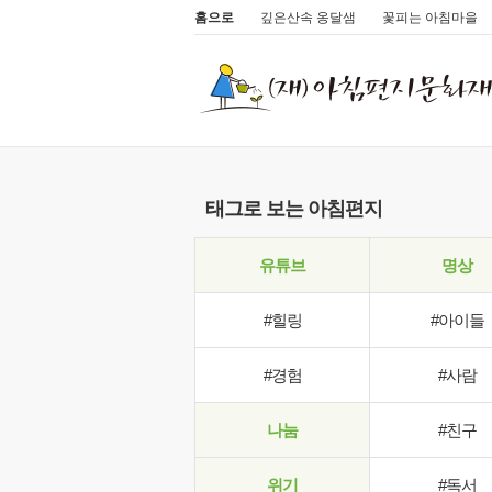
홈으로
깊은산속 옹달샘
꽃피는 아침마을
태그로 보는 아침편지
유튜브
명상
#힐링
#아이들
#경험
#사람
나눔
#친구
위기
#독서