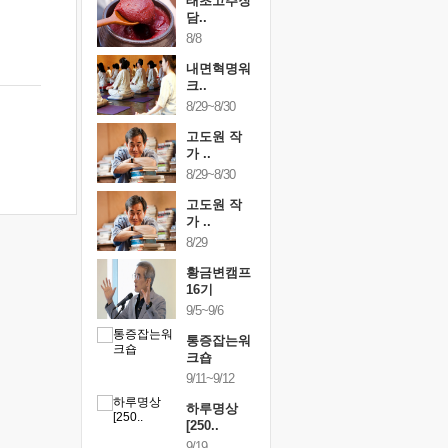
행복한가족
태초고추장
행복한가
여행
담..
여행
24~9/26
8/8
9/24~9/26
건강명상법
내면혁명워
건강명상
..
크..
스..
/9~10/10
8/29~8/30
10/9~10/10
내면혁명워
고도원 작
내면혁명
..
가 ..
크..
/17~10/18
8/29~8/30
10/17~10/18
황금변캠프
고도원 작
황금변캠
7기
가 ..
17기
/30~10/31
8/29
10/30~10/31
통증잡는워
황금변캠프
통증잡는
크숍
16기
크숍
/7~11/8
9/5~9/6
11/7~11/8
내면혁명워
통증잡는워
내면혁명
..
크숍
크..
/12~12/13
9/11~9/12
12/12~12/13
하루명상
[250..
9/19