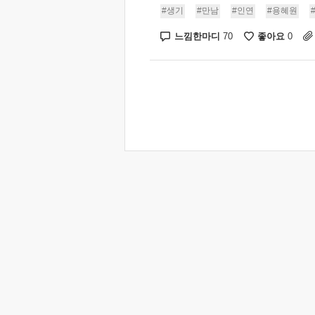
#생기
#만남
#인연
#용혜원
느낌한마디
좋아요
70
0