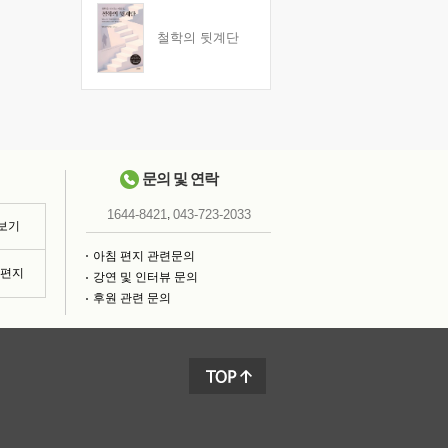
철학의 뒷계단
문의 및 연락
,
1644-8421
043-723-2033
 보기
아침 편지 관련문의
침편지
강연 및 인터뷰 문의
후원 관련 문의