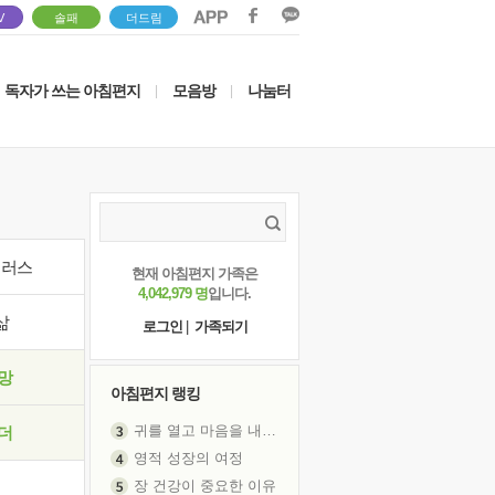
V
솔패
더드림
독자가 쓰는 아침편지
모음방
나눔터
|
|
이러스
현재 아침편지 가족은
4,042,979 명
입니다.
삶
로그인
|
가족되기
망
아침편지 랭킹
귀를 열고 마음을 내어주고
더
영적 성장의 여정
장 건강이 중요한 이유