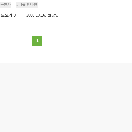
#눈인사
#너를 만나면
9/
모으기
2006.10.16. 월요일
0
스
10
1
크
10
1
10
11
크
12