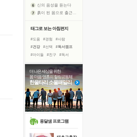
신의 음성을 듣는다
흙이 된 몸으로 출근하는 여자
극과 극의 양 끝단
내가 '나다움'을 찾는 길
태그로 보는 아침편지
피해 갈 수 없는 사건들
#도움
#경험
#사람
처음 손을 잡았던 날
#건강
#선택
#독서캠프
꿈이 실제가 되는 것
#아이들
#친구
#독서
'말 타는 법'을 먼저
#나눔
#희망
#위기
졸업식 사진을 보며
#힐링
#극복
#리더
#삶
더 나은 세상을 위한
아픈 아버지를 위한 공간 설계
몸·마음·영혼의 힐링공동체
#다짐
#면역력
극심한 변비, 어깨결림, 수면 장애
한울타리 소울패밀리
#링컨학교
#비전캠프
보고 싶은 어머니
#명상
#바이러스
유년 시절의 부산 영도 바다
#유튜브
#계획
못된 꼰대들
거울 속의 나
희망이란
옹달샘 프로그램
'모른다'는 것