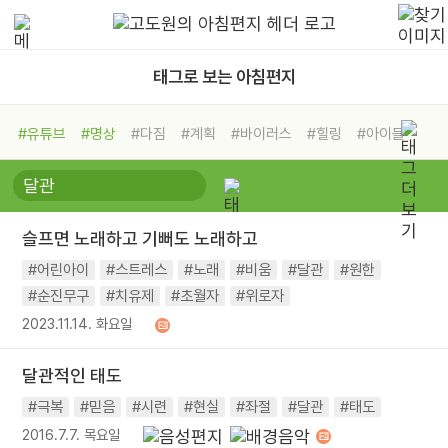
태그로 보는 아침편지
#유튜브
#명상
#다짐
#계획
#바이러스
#힐링
#아이들
#비전캠프
#독서캠프
#삶
#경험
#사람
#도움
#선택
#희망
#나눔
#친구
#링컨학교
#극복
#리더
#위기
슬프면 노래하고 기뻐도 노래하고
#독서
#건강
#면역력
#어린아이
#스트레스
#노래
#비움
#달관
#원한
#순진무구
#치유제
#초월자
#위로자
2023.11.14. 화요일
달관적인 태도
#극복
#믿음
#시련
#현실
#좌절
#달관
#태도
2016.7.7. 목요일