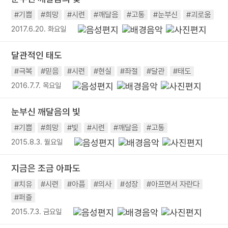
#기쁨
#희망
#시련
#깨달음
#고통
#눈부신
#괴로움
2017.6.20. 화요일
달관적인 태도
#극복
#믿음
#시련
#현실
#좌절
#달관
#태도
2016.7.7. 목요일
눈부신 깨달음의 빛
#기쁨
#희망
#빛
#시련
#깨달음
#고통
2015.8.3. 월요일
지금은 조금 아파도
#치유
#시련
#아픔
#의사
#성장
#아프면서 자란다
#퍼즐
2015.7.3. 금요일