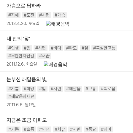
가슴으로 답하라
#지혜
#도전
#시련
#가슴
2013.4.20. 토요일
내 안의 '닻'
#인생
#힘
#시련
#바다
#파도
#닻
#극심한고통
#무한한자신감
#새꿈
2011.12.6. 화요일
눈부신 깨달음의 빛
#기쁨
#희망
#빛
#시련
#깨달음
#고통
#괴로움
#깨달음의재료
2011.6.6. 월요일
지금은 조금 아파도
#기쁨
#슬픔
#인생
#치유
#시련
#풍요
#의미