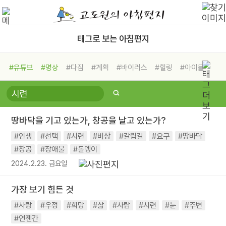
태그로 보는 아침편지
#유튜브
#명상
#다짐
#계획
#바이러스
#힐링
#아이들
#비전캠프
#독서캠프
#삶
#경험
#사람
#도움
#선택
#희망
#나눔
#친구
#링컨학교
#극복
#리더
#위기
땅바닥을 기고 있는가, 창공을 날고 있는가?
#독서
#건강
#면역력
#인생
#선택
#시련
#비상
#갈림길
#요구
#땅바닥
#창공
#장애물
#돌멩이
2024.2.23. 금요일
가장 보기 힘든 것
#사랑
#우정
#희망
#삶
#사람
#시련
#눈
#주변
#언젠간