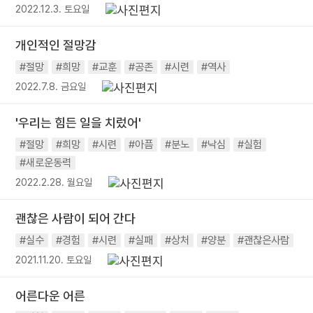
2022.12.3. 토요일
개인적인 절망감
#절망
#희망
#교훈
#공존
#시련
#역사
2022.7.8. 금요일
'우리는 힘든 일을 치렀어'
#절망
#희망
#시련
#아픔
#분노
#낙심
#실험
#새로운동력
2022.2.28. 월요일
괜찮은 사람이 되어 간다
#실수
#경험
#시련
#실패
#상처
#양분
#괜찮은사람
2021.11.20. 토요일
어른다운 어른