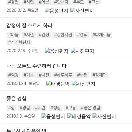
#경험
#시련
#어른
#안내자
#부모
#고통
2020.3.12. 목요일
감정이 잘 흐르게 하라
#마음
#시련
#감정
#강한사람
#경직
#다채로움
#심리학편지
2020.2.19. 수요일
나는 오늘도 수련하러 갑니다
#역경
#기본
#시련
#하루하루
#수련
#김재덕
2018.11.24. 토요일
좋은 경험
#삶
#경험
#시련
#성장
#고통
#좋은 경험
2018.1.3. 수요일
눈부신 깨달음의 빛