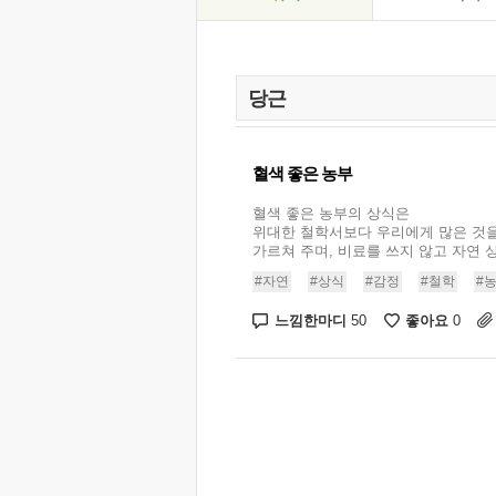
혈색 좋은 농부
혈색 좋은 농부의 상식은
위대한 철학서보다 우리에게 많은 것
가르쳐 주며, 비료를 쓰지 않고 자연 상
#자연
#상식
#감정
#철학
#
느낌한마디
좋아요
50
0