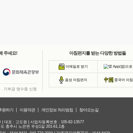
해 주세요!
아침편지를 받는 다양한 방법들
App(앱)으로
이메일로 받기
음성 아침편지
중국어 아
기부금 영수증 신청
후원하기
이용약관
개인정보 처리방침
찾아오는길
대표 : 고도원 | 사업자등록번호 : 105-82-13577
청북도 충주시 노은면 우성1길 201-61,1층
문의 :
,
/ '아침편지여행'문의 :