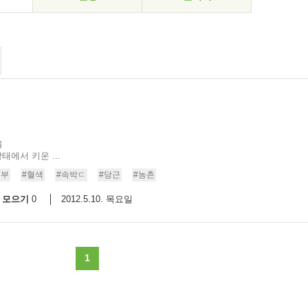
을
태에서 키운 ...
농부
#혈색
#속박ㄷ
#당근
#농촌
모으기
2012.5.10. 목요일
0
1