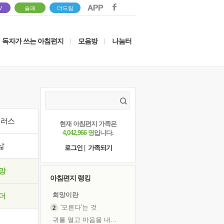
V
솔패
더드림
독자가 쓰는 아침편지
모음방
나눔터
|
|
이러스
현재 아침편지 가족은
4,042,966 명
입니다.
삶
로그인
|
가족되기
망
아침편지 랭킹
희망이란
더
'모른다'는 것
귀를 열고 마음을 내어주고