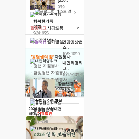
[250..
캘린더보기+
9/19
행복한가족
여행
힐링허그
사감포옹
>
9/24~9/26
예술치유
걷기명상
>
건강명상법
스..
10/9~10/10
'옹달샘의 꽃'
자원봉사
내면혁명워
· 청년 자원봉사
크..
· 금빛청년 자원봉사
10/17~10/18
· 음식연구 자원봉사
황금변캠프
17기
10/30~10/31
2026 말복 보양대전
통증잡는워
최대
74%할인
크숍
11/7~11/8
내면혁명워
크..