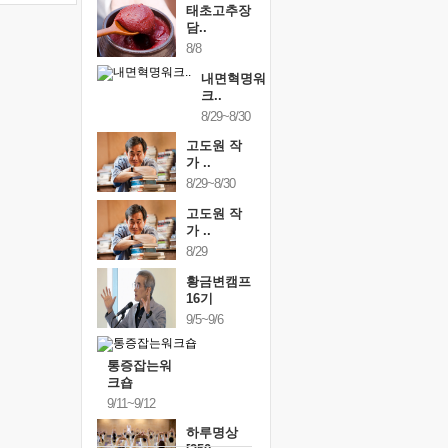
태초고추장
담..
8/8
내면혁명워
크..
8/29~8/30
고도원 작
가 ..
8/29~8/30
고도원 작
가 ..
8/29
황금변캠프
16기
9/5~9/6
통증잡는워
크숍
9/11~9/12
하루명상