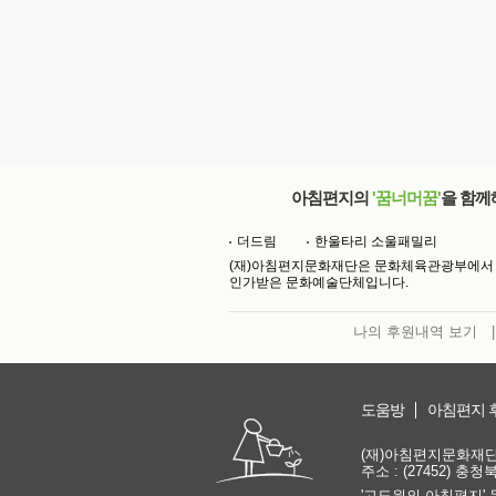
아침편지의
'꿈너머꿈'
을 함께
더드림
한울타리 소울패밀리
(재)아침편지문화재단은 문화체육관광부에서
인가받은 문화예술단체입니다.
나의 후원내역 보기
|
도움방
아침편지 
(재)아침편지문화재단 | 
주소 : (27452) 충
'고도원의 아침편지' 