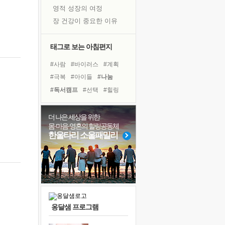
영적 성장의 여정
장 건강이 중요한 이유
신의 음성을 듣는다
흙이 된 몸으로 출근하는 여자
태그로 보는 아침편지
극과 극의 양 끝단
#사람
#바이러스
#계획
내가 '나다움'을 찾는 길
#극복
#아이들
#나눔
피해 갈 수 없는 사건들
#독서캠프
#선택
#힐링
처음 손을 잡았던 날
#다짐
#링컨학교
꿈이 실제가 되는 것
#면역력
#희망
#위기
더 나은 세상을 위한
'말 타는 법'을 먼저
몸·마음·영혼의 힐링공동체
#경험
#리더
#비전캠프
졸업식 사진을 보며
한울타리 소울패밀리
#건강
#명상
#도움
#삶
아픈 아버지를 위한 공간 설계
#독서
#친구
#유튜브
극심한 변비, 어깨결림, 수면 장애
보고 싶은 어머니
유년 시절의 부산 영도 바다
못된 꼰대들
옹달샘 프로그램
거울 속의 나