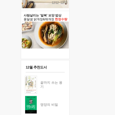
12/12~12/13
사람살리는 '말복' 보양 밥상
옹달샘 닭개장&채개장
한정수량
12월 추천도서
끝까지 쓰는 용
기
영양의 비밀