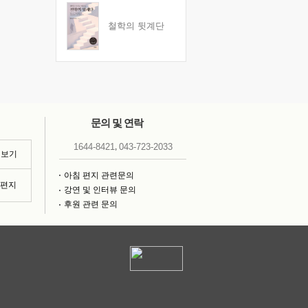
철학의 뒷계단
문의 및 연락
,
1644-8421
043-723-2033
 보기
아침 편지 관련문의
침편지
강연 및 인터뷰 문의
후원 관련 문의