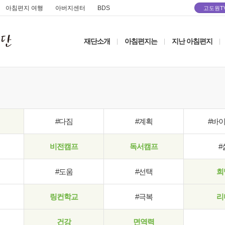
아침편지 여행
아버지센터
BDS
고도원T
재단소개
아침편지는
지난 아침편지
|
|
|
#다짐
#계획
#바
비전캠프
독서캠프
#
#도움
#선택
희
링컨학교
#극복
리
건강
면역력