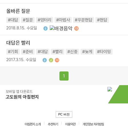
올바른 질문
#대답
#질문
#엉터리
#마법사
#우문현답
#현답
2018.8.15. 수요일
대답은 빨리
#기회
#준비
#대답
#빨리
#신중
#늦게
#타이밍
2017.3.15. 수요일
1
모바일 앱 다운로드
고도원의 아침편지
PC 버전
아침편지 소개
추천하기
이용약관
개인정보 처리방침