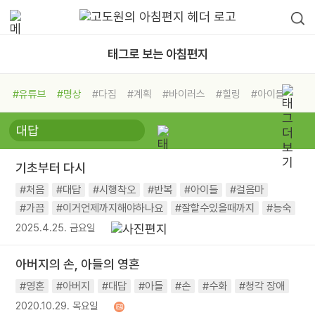
태그로 보는 아침편지
#유튜브
#명상
#다짐
#계획
#바이러스
#힐링
#아이들
#비전캠프
#독서캠프
#삶
#경험
#사람
#도움
#선택
#희망
#나눔
#친구
#링컨학교
#극복
#리더
#위기
기초부터 다시
#독서
#건강
#면역력
#처음
#대답
#시행착오
#반복
#아이들
#걸음마
#가끔
#이거언제까지해야하나요
#잘할수있을때까지
#능숙
2025.4.25. 금요일
아버지의 손, 아들의 영혼
#영혼
#아버지
#대답
#아들
#손
#수화
#청각 장애
2020.10.29. 목요일