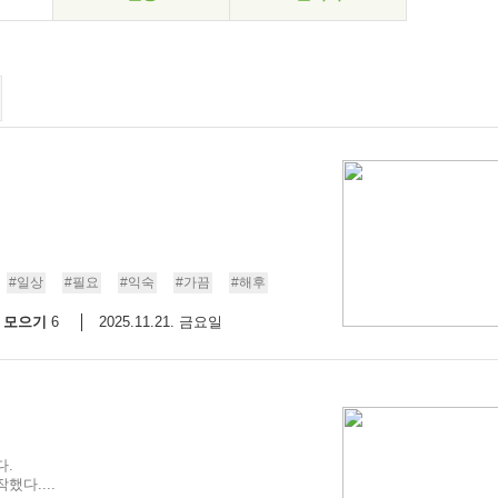
#일상
#필요
#익숙
#가끔
#해후
모으기
2025.11.21. 금요일
6
다.
다....