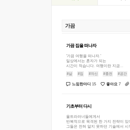
가끔 집을 떠나자
'가끔 여행을 떠나자.'
일상에서는 혼자가 되는
시간이 적습니다. 여행이란 지금...
#삶
#집
#자신
#충전
#공간
느낌한마디
좋아요
15
7
기초부터 다시
울트라러너들에게서
반복적으로 목격된 한 가지 전략이 있
그들은 전혀 알지 못하던 기술에서 시작했