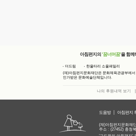
아침편지의
'꿈너머꿈'
을 함께
더드림
한울타리 소울패밀리
(재)아침편지문화재단은 문화체육관광부에서
인가받은 문화예술단체입니다.
나의 후원내역 보기
|
도움방
아침편지 
(재)아침편지문화재단 | 
주소 : (27452) 충
'고도원의 아침편지' 