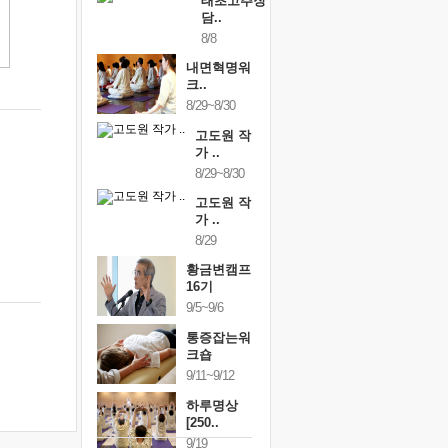
태초고추장
담..
8/8
내면혁명워
크..
8/29~8/30
고도원 작
가 ..
8/29~8/30
고도원 작
가 ..
8/29
황금변캠프
16기
9/5~9/6
통증잡는워
크숍
9/11~9/12
하루명상
[250..
9/19