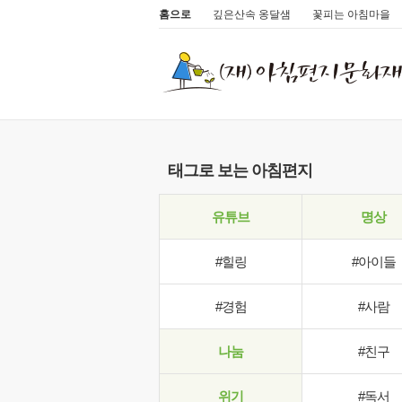
홈으로
깊은산속 옹달샘
꽃피는 아침마을
태그로 보는 아침편지
유튜브
명상
#힐링
#아이들
#경험
#사람
나눔
#친구
위기
#독서