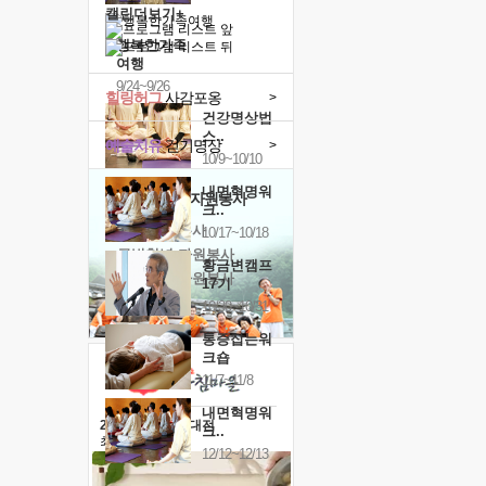
캘린더보기+
행복한가족
여행
9/24~9/26
힐링허그
사감포옹
>
건강명상법
스..
예술치유
걷기명상
>
10/9~10/10
내면혁명워
'옹달샘의 꽃'
자원봉사
크..
· 청년 자원봉사
10/17~10/18
· 금빛청년 자원봉사
황금변캠프
· 음식연구 자원봉사
17기
10/30~10/31
통증잡는워
크숍
11/7~11/8
내면혁명워
2026 말복 보양대전
크..
최대
74%할인
12/12~12/13