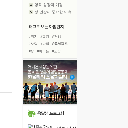
영적 성장의 여정
장 건강이 중요한 이유
신의 음성을 듣는다
흙이 된 몸으로 출근하는 여자
태그로 보는 아침편지
극과 극의 양 끝단
#위기
#힐링
#건강
내가 '나다움'을 찾는 길
#사람
#다짐
#독서캠프
피해 갈 수 없는 사건들
#삶
#아이들
#도움
처음 손을 잡았던 날
#독서
#희망
#경험
꿈이 실제가 되는 것
#친구
#나눔
#비전캠프
더 나은 세상을 위한
'말 타는 법'을 먼저
몸·마음·영혼의 힐링공동체
#계획
#면역력
#명상
졸업식 사진을 보며
한울타리 소울패밀리
#유튜브
#바이러스
아픈 아버지를 위한 공간 설계
#극복
#링컨학교
#리더
극심한 변비, 어깨결림, 수면 장애
#선택
보고 싶은 어머니
유년 시절의 부산 영도 바다
못된 꼰대들
옹달샘 프로그램
거울 속의 나