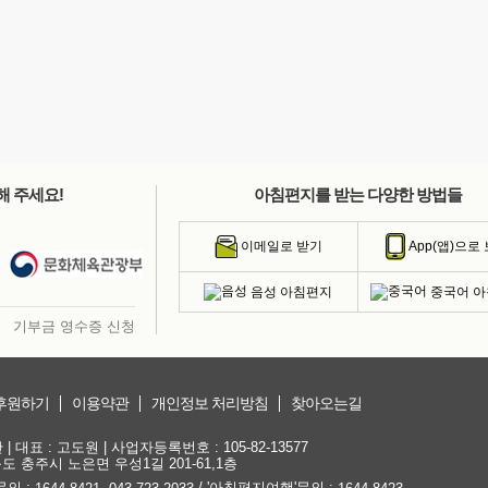
해 주세요!
아침편지를 받는 다양한 방법들
이메일로 받기
App(앱)으로
음성 아침편지
중국어 
기부금 영수증 신청
후원하기
이용약관
개인정보 처리방침
찾아오는길
대표 : 고도원 | 사업자등록번호 : 105-82-13577
청북도 충주시 노은면 우성1길 201-61,1층
문의 :
,
/ '아침편지여행'문의 :