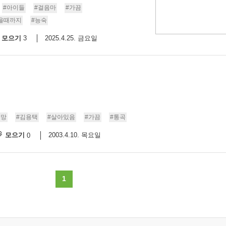
#아이들
#걸음마
#가끔
을때까지
#능숙
모으기
2025.4.25. 금요일
3
희망
#김용택
#살아있음
#가끔
#통곡
모으기
2003.4.10. 목요일
0
1