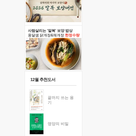
사람살리는 '말복' 보양 밥상
옹달샘 닭개장&채개장
한정수량
12월 추천도서
끝까지 쓰는 용
기
영양의 비밀