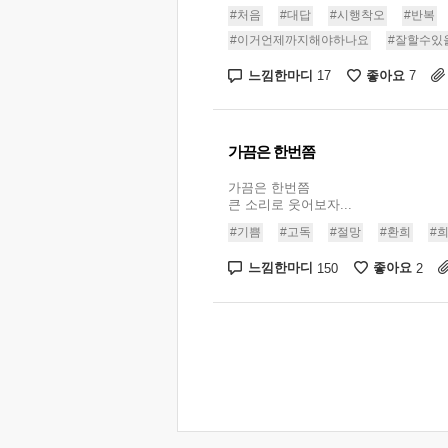
#처음
#대답
#시행착오
#반복
#이거언제까지해야하나요
#잘할수있
느낌한마디
좋아요
17
7
가끔은 한번쯤
가끔은 한번쯤
큰 소리로 웃어보자...
#기쁨
#고독
#절망
#환희
#
느낌한마디
좋아요
150
2