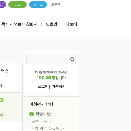
V
솔패
더드림
독자가 쓰는 아침편지
모음방
나눔터
|
|
이러스
현재 아침편지 가족은
4,042,966 명
입니다.
삶
로그인
|
가족되기
망
아침편지 랭킹
희망이란
더
'모른다'는 것
귀를 열고 마음을 내어주고