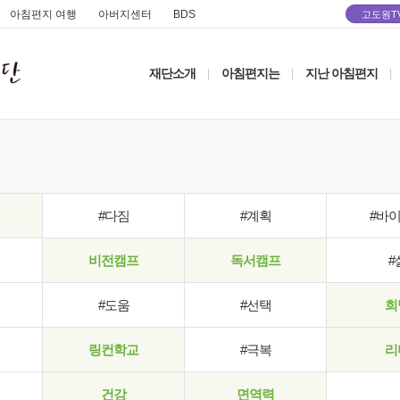
아침편지 여행
아버지센터
BDS
고도원T
재단소개
아침편지는
지난 아침편지
|
|
|
#다짐
#계획
#바
비전캠프
독서캠프
#
#도움
#선택
희
링컨학교
#극복
리
건강
면역력